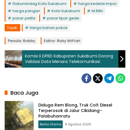
Diskumindag Kota Sukabumi
harga kedelai impor
harga pangan
Kota Sukabumi
M Rifki
pasar pelita
pasar tipar gede
Topik:
Harga bahan pokok
Penulis: Robby
Editor: Rizky Miftah
Komisi II DPRD Kabupaten Sukabumi Dorong
Validasi Data Menara Telekomunikasi
Baca Juga
Diduga Rem Blong, Truk Colt Diesel
Terperosok di Jalur Cikidang–
Palabuhanratu
Berita Utama
8 Agustus 2026