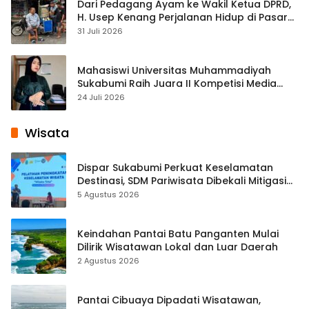
Dari Pedagang Ayam ke Wakil Ketua DPRD,
H. Usep Kenang Perjalanan Hidup di Pasar
Cisaat
31 Juli 2026
Mahasiswi Universitas Muhammadiyah
Sukabumi Raih Juara II Kompetisi Media
Pembelajaran Digital Tingkat Internasional
24 Juli 2026
Wisata
Dispar Sukabumi Perkuat Keselamatan
Destinasi, SDM Pariwisata Dibekali Mitigasi
hingga Teknik Evakuasi
5 Agustus 2026
Keindahan Pantai Batu Panganten Mulai
Dilirik Wisatawan Lokal dan Luar Daerah
2 Agustus 2026
Pantai Cibuaya Dipadati Wisatawan,