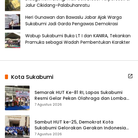
Jalur Cikidang–Palabuhanratu
Heri Gunawan dan Bawaslu Jabar Ajak Warga
Sukabumi Jadi Garda Pengawas Demokrasi
Wabup Sukabumi Buka LT I dan KANIRA, Tekankan
Pramuka sebagai Wadah Pembentukan Karakter
Kota Sukabumi
Semarak HUT Ke-81 RI, Lapas Sukabumi
Resmi Gelar Pekan Olahraga dan Lomba
Tradisional
7 Agustus 2026
Sambut HUT ke-25, Demokrat Kota
Sukabumi Gelorakan Gerakan Indonesia
ASRI Lewat Aksi Bersih Masjid Agung
7 Agustus 2026