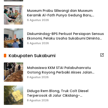
Museum Prabu Siliwangi dan Museum
Keramik Al-Fath Punya Gedung Baru,
Hampir 500 Koleksi Dipisahkan
6 Agustus 2026
Diskumindag-BPS Perkuat Persiapan Sensus
Ekonomi, Pelaku Usaha Sukabumi Diminta
Terbuka Beri Data
6 Agustus 2026
Kabupaten Sukabumi
Mahasiswa KKM STAI Palabuhanratu
Gotong Royong Perbaiki Akses Jalan
Majelis Ta’lim di Sagaranten
8 Agustus 2026
Diduga Rem Blong, Truk Colt Diesel
Terperosok di Jalur Cikidang–
Palabuhanratu
8 Agustus 2026