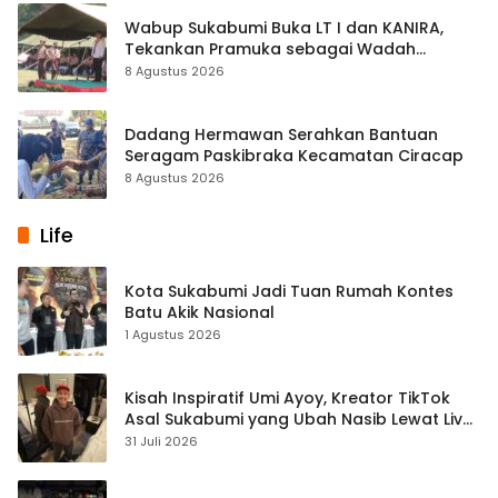
Wabup Sukabumi Buka LT I dan KANIRA,
Tekankan Pramuka sebagai Wadah
Pembentukan Karakter
8 Agustus 2026
Dadang Hermawan Serahkan Bantuan
Seragam Paskibraka Kecamatan Ciracap
8 Agustus 2026
Life
Kota Sukabumi Jadi Tuan Rumah Kontes
Batu Akik Nasional
1 Agustus 2026
Kisah Inspiratif Umi Ayoy, Kreator TikTok
Asal Sukabumi yang Ubah Nasib Lewat Live
Streaming
31 Juli 2026