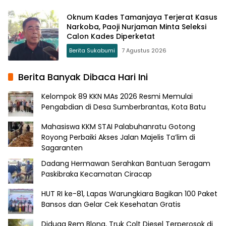
Oknum Kades Tamanjaya Terjerat Kasus
Narkoba, Paoji Nurjaman Minta Seleksi
Calon Kades Diperketat
Berita Sukabumi
7 Agustus 2026
Berita Banyak Dibaca Hari Ini
Kelompok 89 KKN MAs 2026 Resmi Memulai
Pengabdian di Desa Sumberbrantas, Kota Batu
Mahasiswa KKM STAI Palabuhanratu Gotong
Royong Perbaiki Akses Jalan Majelis Ta’lim di
Sagaranten
Dadang Hermawan Serahkan Bantuan Seragam
Paskibraka Kecamatan Ciracap
HUT RI ke-81, Lapas Warungkiara Bagikan 100 Paket
Bansos dan Gelar Cek Kesehatan Gratis
Diduga Rem Blong, Truk Colt Diesel Terperosok di