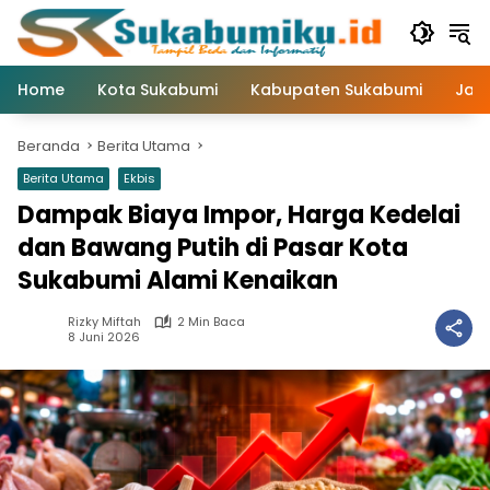
Langsung
ke
konten
Home
Kota Sukabumi
Kabupaten Sukabumi
Jaw
Beranda
Berita Utama
Berita Utama
Ekbis
Dampak Biaya Impor, Harga Kedelai
dan Bawang Putih di Pasar Kota
Sukabumi Alami Kenaikan
Rizky Miftah
2 Min Baca
8 Juni 2026