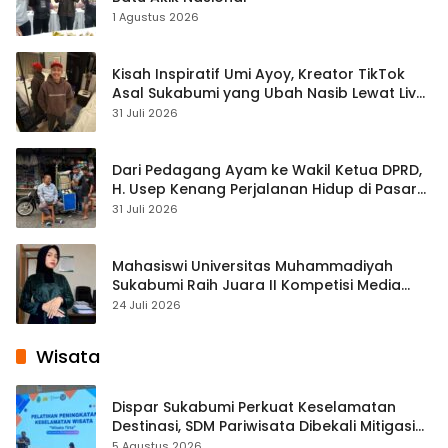
1 Agustus 2026
Kisah Inspiratif Umi Ayoy, Kreator TikTok
Asal Sukabumi yang Ubah Nasib Lewat Live
Streaming
31 Juli 2026
Dari Pedagang Ayam ke Wakil Ketua DPRD,
H. Usep Kenang Perjalanan Hidup di Pasar
Cisaat
31 Juli 2026
Mahasiswi Universitas Muhammadiyah
Sukabumi Raih Juara II Kompetisi Media
Pembelajaran Digital Tingkat Internasional
24 Juli 2026
Wisata
Dispar Sukabumi Perkuat Keselamatan
Destinasi, SDM Pariwisata Dibekali Mitigasi
hingga Teknik Evakuasi
5 Agustus 2026