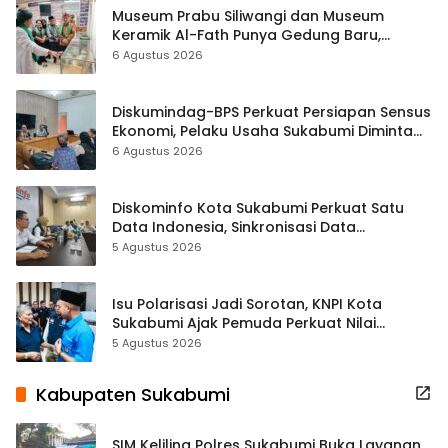
Museum Prabu Siliwangi dan Museum
Keramik Al-Fath Punya Gedung Baru,
Hampir 500 Koleksi Dipisahkan
6 Agustus 2026
Diskumindag-BPS Perkuat Persiapan Sensus
Ekonomi, Pelaku Usaha Sukabumi Diminta
Terbuka Beri Data
6 Agustus 2026
Diskominfo Kota Sukabumi Perkuat Satu
Data Indonesia, Sinkronisasi Data
Kewilayahan Dikebut
5 Agustus 2026
Isu Polarisasi Jadi Sorotan, KNPI Kota
Sukabumi Ajak Pemuda Perkuat Nilai
Kebangsaan
5 Agustus 2026
Kabupaten Sukabumi
SIM Keliling Polres Sukabumi Buka Layanan