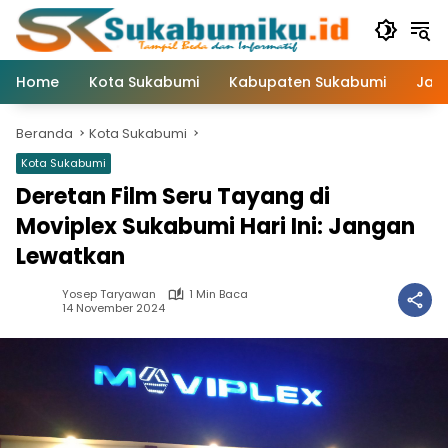
Langsung
ke
konten
Home
Kota Sukabumi
Kabupaten Sukabumi
Jaw
Beranda
Kota Sukabumi
Kota Sukabumi
Deretan Film Seru Tayang di
Moviplex Sukabumi Hari Ini: Jangan
Lewatkan
Yosep Taryawan
1 Min Baca
14 November 2024