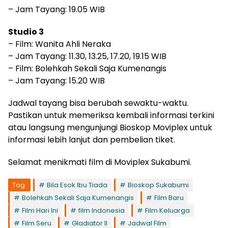
– Jam Tayang: 19.05 WIB
Studio 3
– Film: Wanita Ahli Neraka
– Jam Tayang: 11.30, 13.25, 17.20, 19.15 WIB
– Film: Bolehkah Sekali Saja Kumenangis
– Jam Tayang: 15.20 WIB
Jadwal tayang bisa berubah sewaktu-waktu.
Pastikan untuk memeriksa kembali informasi terkini
atau langsung mengunjungi Bioskop Moviplex untuk
informasi lebih lanjut dan pembelian tiket.
Selamat menikmati film di Moviplex Sukabumi.
Tag:
Bila Esok Ibu Tiada
Bioskop Sukabumi
Bolehkah Sekali Saja Kumenangis
Film Baru
Film Hari Ini
film Indonesia
Film Keluarga
Film Seru
Gladiator II
Jadwal Film