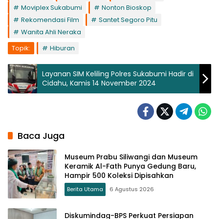
Moviplex Sukabumi
Nonton Bioskop
Rekomendasi Film
Santet Segoro Pitu
Wanita Ahli Neraka
Topik:
Hiburan
Layanan SIM Keliling Polres Sukabumi Hadir di
Cidahu, Kamis 14 November 2024
Baca Juga
Museum Prabu Siliwangi dan Museum
Keramik Al-Fath Punya Gedung Baru,
Hampir 500 Koleksi Dipisahkan
Berita Utama
6 Agustus 2026
Diskumindag-BPS Perkuat Persiapan