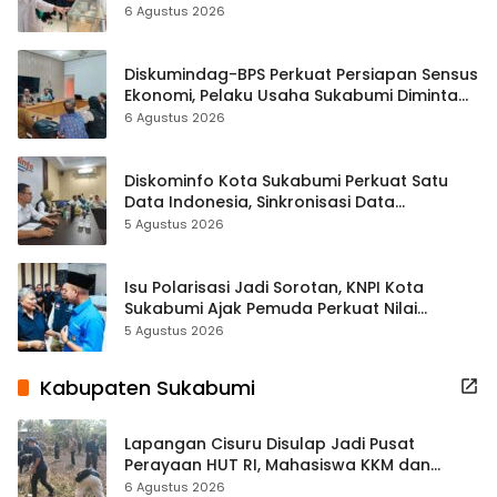
Hampir 500 Koleksi Dipisahkan
6 Agustus 2026
Diskumindag-BPS Perkuat Persiapan Sensus
Ekonomi, Pelaku Usaha Sukabumi Diminta
Terbuka Beri Data
6 Agustus 2026
Diskominfo Kota Sukabumi Perkuat Satu
Data Indonesia, Sinkronisasi Data
Kewilayahan Dikebut
5 Agustus 2026
Isu Polarisasi Jadi Sorotan, KNPI Kota
Sukabumi Ajak Pemuda Perkuat Nilai
Kebangsaan
5 Agustus 2026
Kabupaten Sukabumi
Lapangan Cisuru Disulap Jadi Pusat
Perayaan HUT RI, Mahasiswa KKM dan
Warga Satukan Tenaga
6 Agustus 2026