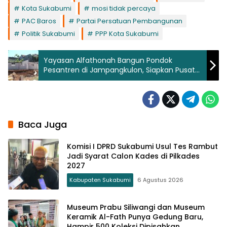
Kota Sukabumi
mosi tidak percaya
PAC Baros
Partai Persatuan Pembangunan
Politik Sukabumi
PPP Kota Sukabumi
Yayasan Alfathonah Bangun Pondok
Pesantren di Jampangkulon, Siapkan Pusat
Pendidikan Islam di Sukabumi Selatan
Baca Juga
Komisi I DPRD Sukabumi Usul Tes Rambut
Jadi Syarat Calon Kades di Pilkades
2027
Kabupaten Sukabumi
6 Agustus 2026
Museum Prabu Siliwangi dan Museum
Keramik Al-Fath Punya Gedung Baru,
Hampir 500 Koleksi Dipisahkan