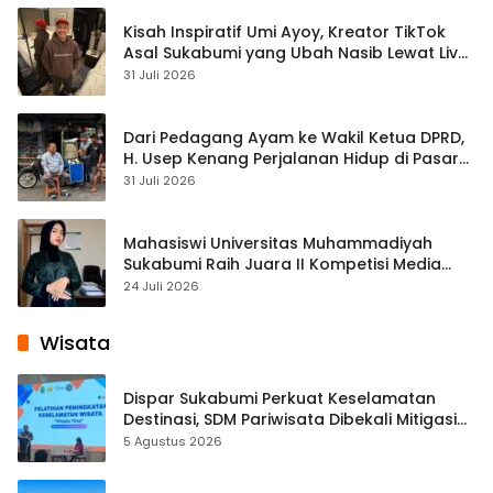
Kisah Inspiratif Umi Ayoy, Kreator TikTok
Asal Sukabumi yang Ubah Nasib Lewat Live
Streaming
31 Juli 2026
Dari Pedagang Ayam ke Wakil Ketua DPRD,
H. Usep Kenang Perjalanan Hidup di Pasar
Cisaat
31 Juli 2026
Mahasiswi Universitas Muhammadiyah
Sukabumi Raih Juara II Kompetisi Media
Pembelajaran Digital Tingkat Internasional
24 Juli 2026
Wisata
Dispar Sukabumi Perkuat Keselamatan
Destinasi, SDM Pariwisata Dibekali Mitigasi
hingga Teknik Evakuasi
5 Agustus 2026