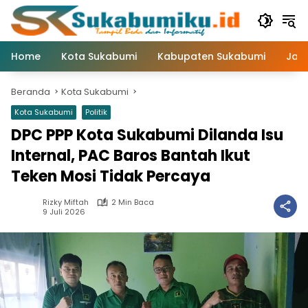
Langsung
ke
konten
Home
Kota Sukabumi
Kabupaten Sukabumi
Jaw
Beranda
Kota Sukabumi
Kota Sukabumi
Politik
DPC PPP Kota Sukabumi Dilanda Isu
Internal, PAC Baros Bantah Ikut
Teken Mosi Tidak Percaya
Rizky Miftah
2 Min Baca
9 Juli 2026