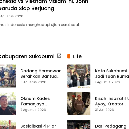
onesia vs Vietnam Malam Ini, John
aruda Siap Berjuang
 Agustus 2026
nas Indonesia menghadapi ujian berat saat…
Kabupaten Sukabumi
Life
Dadang Hermawan
Kota Sukabumi
Serahkan Bantuan
Jadi Tuan Rum
Seragam
Kontes Batu Aki
8 Agustus 2026
1 Agustus 2026
Paskibraka
Nasional
Kecamatan
Ciracap
Oknum Kades
Kisah Inspiratif
Tamanjaya
Ayoy, Kreator
Terjerat Kasus
TikTok Asal
7 Agustus 2026
31 Juli 2026
Narkoba, Paoji
Sukabumi yang
Nurjaman Minta
Ubah Nasib Lew
Seleksi Calon
Live Streaming
Sosialisasi 4 Pilar
Dari Pedagang