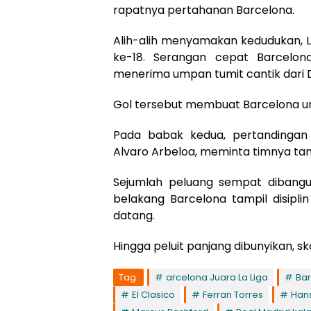
rapatnya pertahanan Barcelona.
Alih-alih menyamakan kedudukan, L
ke-18. Serangan cepat Barcelona
menerima umpan tumit cantik dari 
Gol tersebut membuat Barcelona un
Pada babak kedua, pertandingan 
Alvaro Arbeloa, meminta timnya tamp
Sejumlah peluang sempat dibangun,
belakang Barcelona tampil disi
datang.
Hingga peluit panjang dibunyikan, 
Tag:
arcelona Juara La Liga
Bar
El Clasico
Ferran Torres
Hans