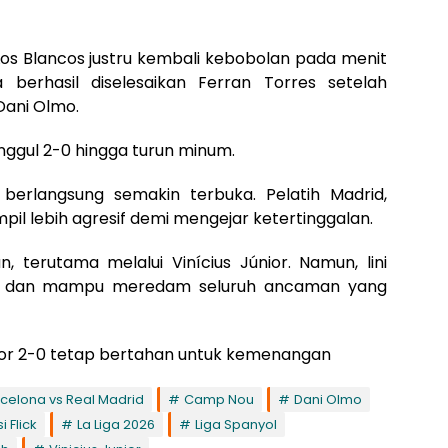
os Blancos justru kembali kebobolan pada menit
 berhasil diselesaikan Ferran Torres setelah
Dani Olmo.
ggul 2-0 hingga turun minum.
berlangsung semakin terbuka. Pelatih Madrid,
il lebih agresif demi mengejar ketertinggalan.
 terutama melalui Vinícius Júnior. Namun, lini
plin dan mampu meredam seluruh ancaman yang
skor 2-0 tetap bertahan untuk kemenangan
celona vs Real Madrid
Camp Nou
Dani Olmo
i Flick
La Liga 2026
Liga Spanyol