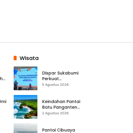
Wisata
Dispar Sukabumi
ah
Perkuat
k
Keselamatan
5 Agustus 2026
Destinasi, SDM
Pariwisata Dibekali
Mitigasi hingga
 Umi
Keindahan Pantai
Teknik Evakuasi
Batu Panganten
Mulai Dilirik
2 Agustus 2026
Wisatawan Lokal
at
dan Luar Daerah
Pantai Cibuaya