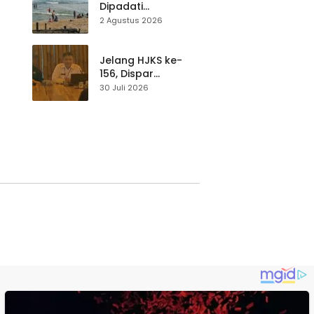
Dipadati
Wisatawan,
2 Agustus 2026
Balawista Ingatkan
p di
Pengunjung Tetap
Waspada
Jelang HJKS ke-
156, Dispar
Kabupaten
30 Juli 2026
Sukabumi Perkuat
si
Promosi Wisata
Lewat Publikasi
Digital