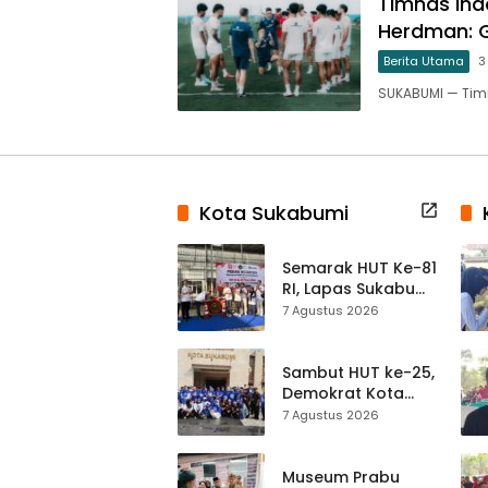
Timnas Ind
Herdman: G
Berita Utama
3
SUKABUMI — Tim
Kota Sukabumi
Semarak HUT Ke-81
RI, Lapas Sukabumi
Resmi Gelar Pekan
7 Agustus 2026
Olahraga dan
Lomba Tradisional
Sambut HUT ke-25,
Demokrat Kota
Sukabumi
7 Agustus 2026
Gelorakan
Gerakan Indonesia
ASRI Lewat Aksi
Museum Prabu