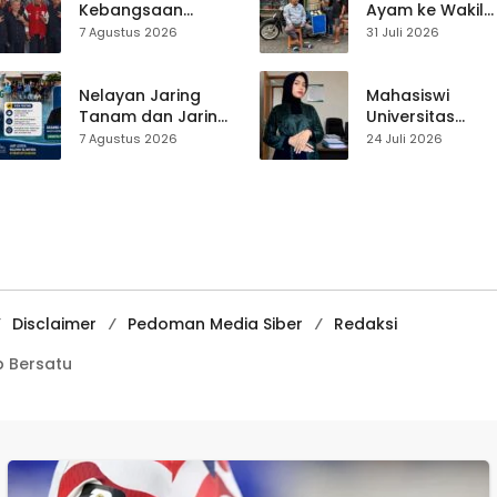
Kades Diperketat
Kebangsaan
Ayam ke Wakil
Digelar di
Ketua DPRD, H.
7 Agustus 2026
31 Juli 2026
Jampangkulon,
Usep Kenang
Yulius Setiarto
Perjalanan Hidu
Tekankan
Pasar Cisaat
Nelayan Jaring
Mahasiswi
Pentingnya
Tanam dan Jaring
Universitas
Persatuan
Obor
Muhammadiyah
7 Agustus 2026
24 Juli 2026
Ujunggenteng
Sukabumi Raih
Sepakat Atur Zona
Juara II Kompeti
Penangkapan
Media
Pembelajaran
Digital Tingkat
Internasional
Disclaimer
Pedoman Media Siber
Redaksi
 Bersatu