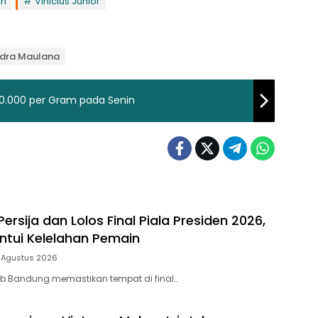
ah
Vinicius Junior
ndra Maulana
0.000 per Gram pada Senin
Persija dan Lolos Final Piala Presiden 2026,
antui Kelelahan Pemain
 Agustus 2026
ib Bandung memastikan tempat di final…