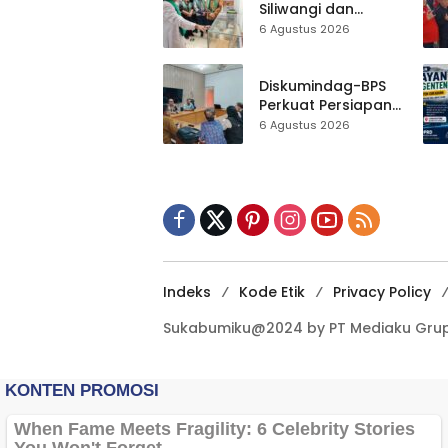
Bersih Masjid
Siliwangi dan
Agung
Museum Keramik
6 Agustus 2026
Al-Fath Punya
Gedung Baru,
Hampir 500 Koleksi
Diskumindag-BPS
Dipisahkan
Perkuat Persiapan
Sensus Ekonomi,
6 Agustus 2026
Pelaku Usaha
Sukabumi Diminta
Terbuka Beri Data
Indeks
Kode Etik
Privacy Policy
Sukabumiku@2024 by PT Mediaku Grup