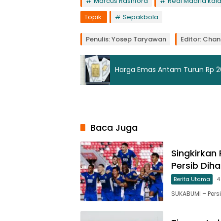
Marcus Rashford
Real Madrid kal
Topik:
Sepakbola
Penulis: Yosep Taryawan
Editor: Cha
Harga Emas Antam Turun Rp 2
Baca Juga
Singkirkan 
Persib Dih
Berita Utama
4
SUKABUMI – Pers