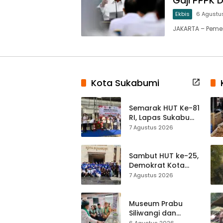
Gaji PPPK 
Ekbis
6 Agustu
JAKARTA – Peme
Kota Sukabumi
Semarak HUT Ke-81
RI, Lapas Sukabumi
Resmi Gelar Pekan
7 Agustus 2026
Olahraga dan
Lomba Tradisional
Sambut HUT ke-25,
Demokrat Kota
Sukabumi
7 Agustus 2026
Gelorakan
Gerakan Indonesia
ASRI Lewat Aksi
Museum Prabu
Bersih Masjid
Siliwangi dan
Agung
Museum Keramik