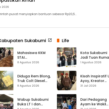
Dipastikan Aman
s 2026
rintah pusat menyiapkan bantuan sebesar Rp20,5…
Kabupaten Sukabumi
Life
Mahasiswa KKM
Kota Sukabumi
STAI
Jadi Tuan Rum
Palabuhanratu
Kontes Batu Aki
8 Agustus 2026
1 Agustus 2026
Gotong Royong
Nasional
Perbaiki Akses
Jalan Majelis Ta’lim
Diduga Rem Blong,
Kisah Inspiratif
di Sagaranten
Truk Colt Diesel
Ayoy, Kreator
Terperosok di Jalur
TikTok Asal
8 Agustus 2026
31 Juli 2026
Cikidang–
Sukabumi yang
Palabuhanratu
Ubah Nasib Lew
Live Streaming
Wabup Sukabumi
Dari Pedagang
Buka LT I dan
Ayam ke Wakil
KANIRA, Tekankan
Ketua DPRD, H.