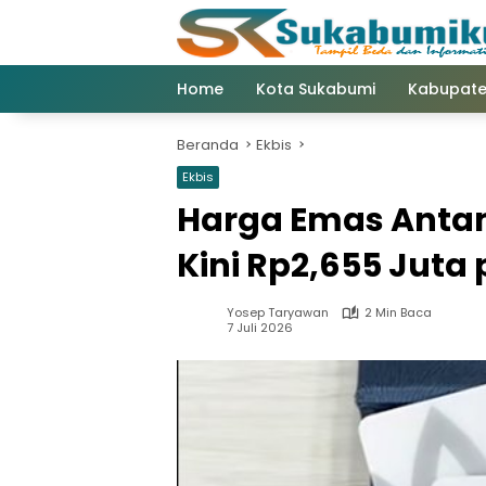
Langsung
ke
konten
Home
Kota Sukabumi
Kabupate
Beranda
Ekbis
Ekbis
Harga Emas Antam 
Kini Rp2,655 Juta
Yosep Taryawan
2 Min Baca
7 Juli 2026