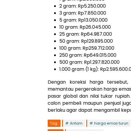
2 gram: Rp5.250.000
3 gram: Rp7.850.000
5 gram: Rp13.050.000
10 gram: Rp26.045.000
25 gram: Rp64.987.000
50 gram: Rp129.895.000
100 gram: Rp259.712.000
250 gram: Rp649.015.000
500 gram: Rp1.297.820.000
1.000 gram (1 kg): Rp2.595.600.
Dengan koreksi harga tersebut,
memantau pergerakan harga emas 
pasar global dan nilai tukar rupia
calon pembeli maupun penjual jug
berlaku agar dapat mengambil keput
Tag:
Antam
harga emas turun