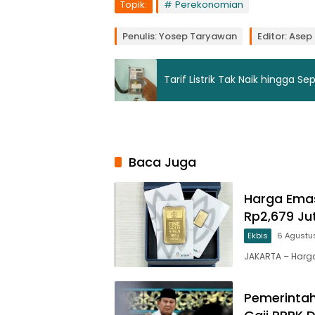
Topik:
Perekonomian
Penulis: Yosep Taryawan
Editor: Ase
Tarif Listrik Tak Naik hingga 
Baca Juga
Harga Emas
Rp2,679 Ju
Ekbis
6 Agustu
JAKARTA – Har
Pemerintah