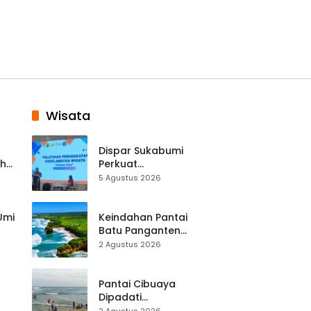
Wisata
Dispar Sukabumi
ah
Perkuat
k
Keselamatan
5 Agustus 2026
Destinasi, SDM
Pariwisata Dibekali
Mitigasi hingga
 Umi
Keindahan Pantai
Teknik Evakuasi
Batu Panganten
Mulai Dilirik
2 Agustus 2026
Wisatawan Lokal
at
dan Luar Daerah
Pantai Cibuaya
Dipadati
Wisatawan,