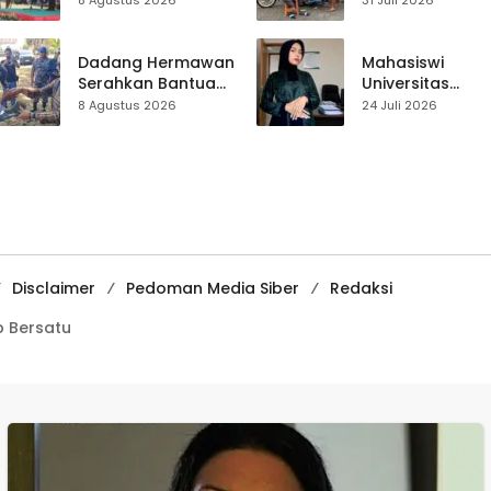
8 Agustus 2026
31 Juli 2026
Pramuka sebagai
Usep Kenang
Wadah
Perjalanan Hidu
Pembentukan
Pasar Cisaat
Dadang Hermawan
Mahasiswi
Karakter
Serahkan Bantuan
Universitas
Seragam
Muhammadiyah
8 Agustus 2026
24 Juli 2026
Paskibraka
Sukabumi Raih
Kecamatan
Juara II Kompeti
Ciracap
Media
Pembelajaran
Digital Tingkat
Internasional
Disclaimer
Pedoman Media Siber
Redaksi
 Bersatu