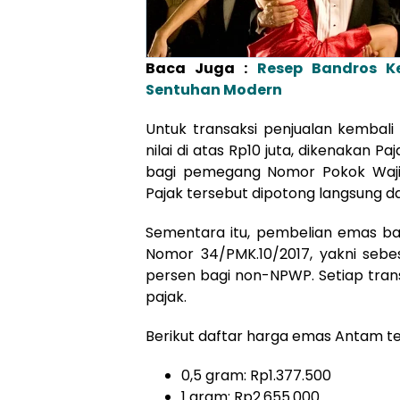
Baca Juga :
Resep Bandros Ke
Sentuhan Modern
Untuk transaksi penjualan kemba
nilai di atas Rp10 juta, dikenakan P
bagi pemegang Nomor Pokok Waji
Pajak tersebut dipotong langsung dar
Sementara itu, pembelian emas ba
Nomor 34/PMK.10/2017, yakni seb
persen bagi non-NPWP. Setiap tran
pajak.
Berikut daftar harga emas Antam te
0,5 gram: Rp1.377.500
1 gram: Rp2.655.000