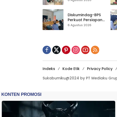
6 Agustus 2026
Al-Fath Punya
Gedung Baru,
Hampir 500 Koleksi
Diskumindag-BPS
Dipisahkan
Perkuat Persiapan
Sensus Ekonomi,
6 Agustus 2026
Pelaku Usaha
Sukabumi Diminta
Terbuka Beri Data
Indeks
Kode Etik
Privacy Policy
Sukabumiku@2024 by PT Mediaku Grup