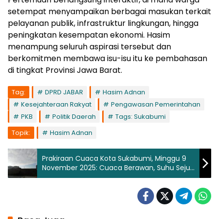
setempat menyampaikan berbagai masukan terkait
pelayanan publik, infrastruktur lingkungan, hingga
peningkatan kesempatan ekonomi. Hasim
menampung seluruh aspirasi tersebut dan
berkomitmen membawa isu-isu itu ke pembahasan
di tingkat Provinsi Jawa Barat.
Tag:
DPRD JABAR
Hasim Adnan
Kesejahteraan Rakyat
Pengawasan Pemerintahan
PKB
Politik Daerah
Tags: Sukabumi
Topik:
Hasim Adnan
Prakiraan Cuaca Kota Sukabumi, Minggu 9
November 2025: Cuaca Berawan, Suhu Sejuk
dan Lembap