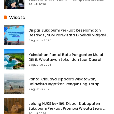
Pembelajaran Digital Tingkat Internasional
24 Juli 2026
Wisata
Dispar Sukabumi Perkuat Keselamatan
Destinasi, SDM Pariwisata Dibekali Mitigasi
hingga Teknik Evakuasi
5 Agustus 2026
Keindahan Pantai Batu Panganten Mulai
Dilirik Wisatawan Lokal dan Luar Daerah
2 Agustus 2026
Pantai Cibuaya Dipadati Wisatawan,
Balawista Ingatkan Pengunjung Tetap
Waspada
2 Agustus 2026
Jelang HJKS ke-156, Dispar Kabupaten
Sukabumi Perkuat Promosi Wisata Lewat
Publikasi Digital
30 Juli 2026