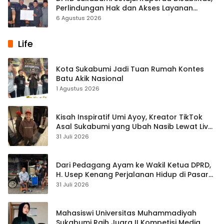
Perlindungan Hak dan Akses Layanan
Diperkuat
6 Agustus 2026
Life
Kota Sukabumi Jadi Tuan Rumah Kontes
Batu Akik Nasional
1 Agustus 2026
Kisah Inspiratif Umi Ayoy, Kreator TikTok
Asal Sukabumi yang Ubah Nasib Lewat Live
Streaming
31 Juli 2026
Dari Pedagang Ayam ke Wakil Ketua DPRD,
H. Usep Kenang Perjalanan Hidup di Pasar
Cisaat
31 Juli 2026
Mahasiswi Universitas Muhammadiyah
Sukabumi Raih Juara II Kompetisi Media