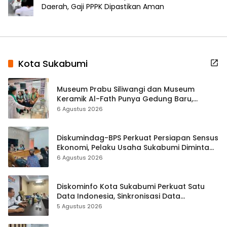
Daerah, Gaji PPPK Dipastikan Aman
Kota Sukabumi
Museum Prabu Siliwangi dan Museum
Keramik Al-Fath Punya Gedung Baru,
Hampir 500 Koleksi Dipisahkan
6 Agustus 2026
Diskumindag-BPS Perkuat Persiapan Sensus
Ekonomi, Pelaku Usaha Sukabumi Diminta
Terbuka Beri Data
6 Agustus 2026
Diskominfo Kota Sukabumi Perkuat Satu
Data Indonesia, Sinkronisasi Data
Kewilayahan Dikebut
5 Agustus 2026