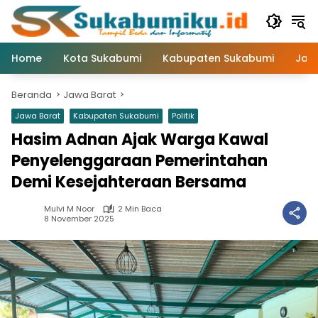
Langsung
ke
konten
Home
Kota Sukabumi
Kabupaten Sukabumi
Jaw
Beranda
Jawa Barat
Jawa Barat
Kabupaten Sukabumi
Politik
Hasim Adnan Ajak Warga Kawal
Penyelenggaraan Pemerintahan
Demi Kesejahteraan Bersama
Mulvi M Noor
2 Min Baca
8 November 2025