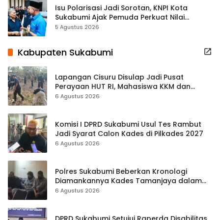
Isu Polarisasi Jadi Sorotan, KNPI Kota
Sukabumi Ajak Pemuda Perkuat Nilai
Kebangsaan
5 Agustus 2026
Kabupaten Sukabumi
Lapangan Cisuru Disulap Jadi Pusat
Perayaan HUT RI, Mahasiswa KKM dan
Warga Satukan Tenaga
6 Agustus 2026
Komisi I DPRD Sukabumi Usul Tes Rambut
Jadi Syarat Calon Kades di Pilkades 2027
6 Agustus 2026
Polres Sukabumi Beberkan Kronologi
Diamankannya Kades Tamanjaya dalam
Kasus Sabu
6 Agustus 2026
DPRD Sukabumi Setujui Raperda Disabilitas,