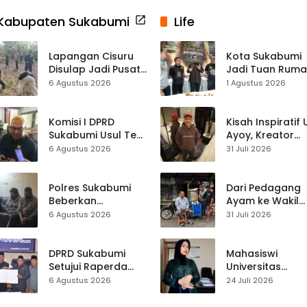
Kabupaten Sukabumi
Life
Lapangan Cisuru
Kota Sukabumi
Disulap Jadi Pusat
Jadi Tuan Rum
Perayaan HUT RI,
Kontes Batu Aki
6 Agustus 2026
1 Agustus 2026
Mahasiswa KKM
Nasional
dan Warga
Satukan Tenaga
Komisi I DPRD
Kisah Inspiratif
Sukabumi Usul Tes
Ayoy, Kreator
Rambut Jadi
TikTok Asal
6 Agustus 2026
31 Juli 2026
Syarat Calon
Sukabumi yang
Kades di Pilkades
Ubah Nasib Lew
2027
Live Streaming
Polres Sukabumi
Dari Pedagang
Beberkan
Ayam ke Wakil
Kronologi
Ketua DPRD, H.
6 Agustus 2026
31 Juli 2026
Diamankannya
Usep Kenang
Kades Tamanjaya
Perjalanan Hidu
dalam Kasus Sabu
Pasar Cisaat
DPRD Sukabumi
Mahasiswi
Setujui Raperda
Universitas
Disabilitas,
Muhammadiyah
6 Agustus 2026
24 Juli 2026
Perlindungan Hak
Sukabumi Raih
dan Akses Layanan
Juara II Kompeti