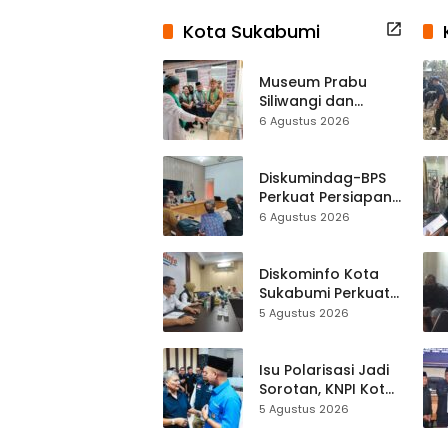
Kota Sukabumi
Museum Prabu
Siliwangi dan
Museum Keramik
6 Agustus 2026
Al-Fath Punya
Gedung Baru,
Hampir 500 Koleksi
Diskumindag-BPS
Dipisahkan
Perkuat Persiapan
Sensus Ekonomi,
6 Agustus 2026
Pelaku Usaha
Sukabumi Diminta
Terbuka Beri Data
Diskominfo Kota
Sukabumi Perkuat
Satu Data
5 Agustus 2026
Indonesia,
Sinkronisasi Data
Kewilayahan
Isu Polarisasi Jadi
Dikebut
Sorotan, KNPI Kota
Sukabumi Ajak
5 Agustus 2026
Pemuda Perkuat
Nilai Kebangsaan