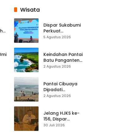
Wisata
Dispar Sukabumi
ah
Perkuat
k
Keselamatan
5 Agustus 2026
Destinasi, SDM
Pariwisata Dibekali
Mitigasi hingga
 Umi
Keindahan Pantai
Teknik Evakuasi
Batu Panganten
Mulai Dilirik
2 Agustus 2026
Wisatawan Lokal
at
dan Luar Daerah
Pantai Cibuaya
Dipadati
Wisatawan,
2 Agustus 2026
Balawista Ingatkan
p di
Pengunjung Tetap
Waspada
Jelang HJKS ke-
156, Dispar
Kabupaten
30 Juli 2026
Sukabumi Perkuat
si
Promosi Wisata