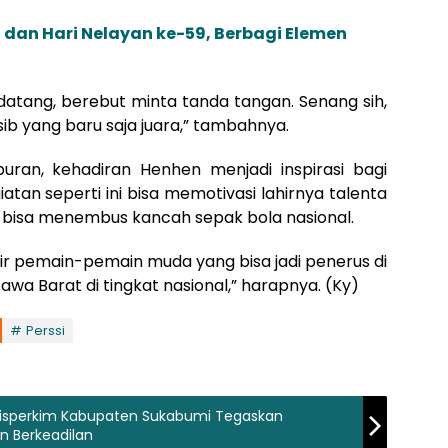
dan Hari Nelayan ke-59, Berbagi Elemen
atang, berebut minta tanda tangan. Senang sih,
sib yang baru saja juara,” tambahnya.
iburan, kehadiran Henhen menjadi inspirasi bagi
tan seperti ini bisa memotivasi lahirnya talenta
i bisa menembus kancah sepak bola nasional.
r pemain-pemain muda yang bisa jadi penerus di
wa Barat di tingkat nasional,” harapnya. (Ky)
Perssi
a, Disperkim Kabupaten Sukabumi Tegaskan
 Berkeadilan