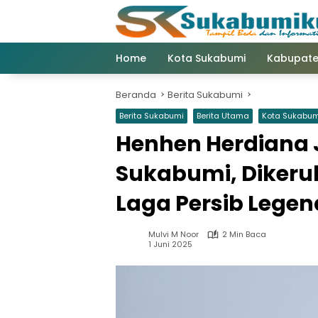
Langsung
ke
konten
Home
Kota Sukabumi
Kabupate
Beranda
Berita Sukabumi
Berita Sukabumi
Berita Utama
Kota Sukabum
Henhen Herdiana J
Sukabumi, Dikeru
Laga Persib Legen
Mulvi M Noor
2 Min Baca
1 Juni 2025