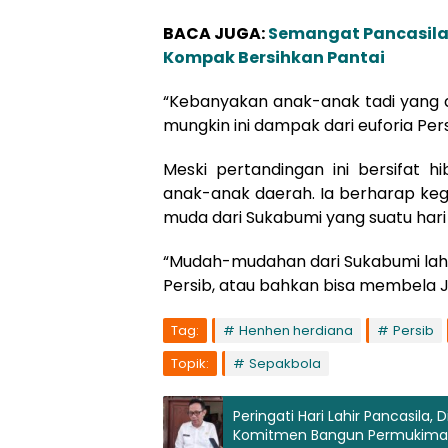
BACA JUGA:
Semangat Pancasila 
Kompak Bersihkan Pantai
“Kebanyakan anak-anak tadi yang d
mungkin ini dampak dari euforia Per
Meski pertandingan ini bersifat h
anak-anak daerah. Ia berharap kegia
muda dari Sukabumi yang suatu har
“Mudah-mudahan dari Sukabumi lahi
Persib, atau bahkan bisa membela Ja
Tag:
Henhen herdiana
Persib
Topik:
Sepakbola
Peringati Hari Lahir Pancasil
Komitmen Bangun Permukiman