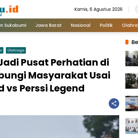
Kamis, 6 Agustus 2026
n Sukabumi
Jawa Barat
Nasional
Politik
Olahr
Be
i
Olahraga
adi Pusat Perhatian di
bungi Masyarakat Usai
d vs Perssi Legend