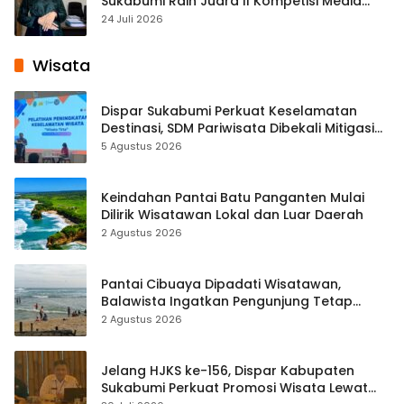
Sukabumi Raih Juara II Kompetisi Media
Pembelajaran Digital Tingkat Internasional
24 Juli 2026
Wisata
Dispar Sukabumi Perkuat Keselamatan
Destinasi, SDM Pariwisata Dibekali Mitigasi
hingga Teknik Evakuasi
5 Agustus 2026
Keindahan Pantai Batu Panganten Mulai
Dilirik Wisatawan Lokal dan Luar Daerah
2 Agustus 2026
Pantai Cibuaya Dipadati Wisatawan,
Balawista Ingatkan Pengunjung Tetap
Waspada
2 Agustus 2026
Jelang HJKS ke-156, Dispar Kabupaten
Sukabumi Perkuat Promosi Wisata Lewat