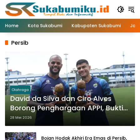
Langsung
ke
konten
Home
Kota Sukabumi
Kabupaten Sukabumi
Jaw
Persib
Olahraga
David da Silva dan Ciro Alves
Borong Penghargaan APPI, Bukti
Dominasi Persib
28 Mei 2026
Bojan Hodak Akhiri Era Emas di Persib,