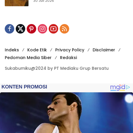
Publikasi Digital
30 Juli 2026
Indeks
Kode Etik
Privacy Policy
Disclaimer
Pedoman Media Siber
Redaksi
Sukabumiku@2024 by PT Mediaku Grup Bersatu