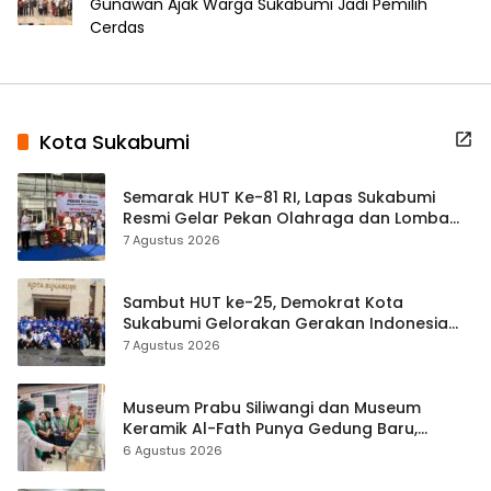
Gunawan Ajak Warga Sukabumi Jadi Pemilih
Cerdas
Kota Sukabumi
Semarak HUT Ke-81 RI, Lapas Sukabumi
Resmi Gelar Pekan Olahraga dan Lomba
Tradisional
7 Agustus 2026
Sambut HUT ke-25, Demokrat Kota
Sukabumi Gelorakan Gerakan Indonesia
ASRI Lewat Aksi Bersih Masjid Agung
7 Agustus 2026
Museum Prabu Siliwangi dan Museum
Keramik Al-Fath Punya Gedung Baru,
Hampir 500 Koleksi Dipisahkan
6 Agustus 2026