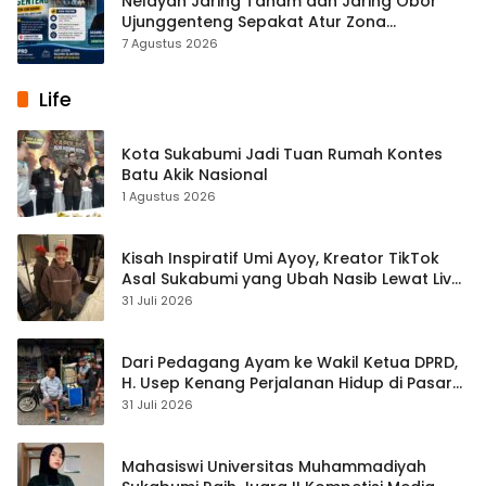
Nelayan Jaring Tanam dan Jaring Obor
Ujunggenteng Sepakat Atur Zona
Penangkapan
7 Agustus 2026
Life
Kota Sukabumi Jadi Tuan Rumah Kontes
Batu Akik Nasional
1 Agustus 2026
Kisah Inspiratif Umi Ayoy, Kreator TikTok
Asal Sukabumi yang Ubah Nasib Lewat Live
Streaming
31 Juli 2026
Dari Pedagang Ayam ke Wakil Ketua DPRD,
H. Usep Kenang Perjalanan Hidup di Pasar
Cisaat
31 Juli 2026
Mahasiswi Universitas Muhammadiyah