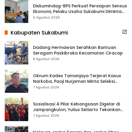
Diskumindag-BPS Perkuat Persiapan Sensus
Ekonomi, Pelaku Usaha Sukabumi Diminta
Terbuka Beri Data
6 Agustus 2026
Kabupaten Sukabumi
Dadang Hermawan Serahkan Bantuan
Seragam Paskibraka Kecamatan Ciracap
8 Agustus 2026
Oknum Kades Tamanjaya Terjerat Kasus
Narkoba, Paoji Nurjaman Minta Seleksi
Calon Kades Diperketat
7 Agustus 2026
Sosialisasi 4 Pilar Kebangsaan Digelar di
Jampangkulon, Yulius Setiarto Tekankan
Pentingnya Persatuan
7 Agustus 2026