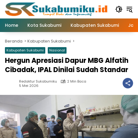
Langsung
ke
konten
Home
Kota Sukabumi
Kabupaten Sukabumi
Jaw
Beranda
Kabupaten Sukabumi
Kabupaten Sukabumi
Nasional
Hergun Apresiasi Dapur MBG Alfatih
Cibadak, IPAL Dinilai Sudah Standar
Redaktur Sukabumiku
2 Min Baca
5 Mei 2026