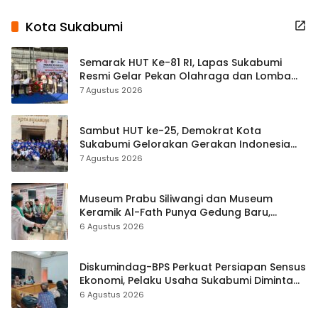
Kota Sukabumi
Semarak HUT Ke-81 RI, Lapas Sukabumi
Resmi Gelar Pekan Olahraga dan Lomba
Tradisional
7 Agustus 2026
Sambut HUT ke-25, Demokrat Kota
Sukabumi Gelorakan Gerakan Indonesia
ASRI Lewat Aksi Bersih Masjid Agung
7 Agustus 2026
Museum Prabu Siliwangi dan Museum
Keramik Al-Fath Punya Gedung Baru,
Hampir 500 Koleksi Dipisahkan
6 Agustus 2026
Diskumindag-BPS Perkuat Persiapan Sensus
Ekonomi, Pelaku Usaha Sukabumi Diminta
Terbuka Beri Data
6 Agustus 2026