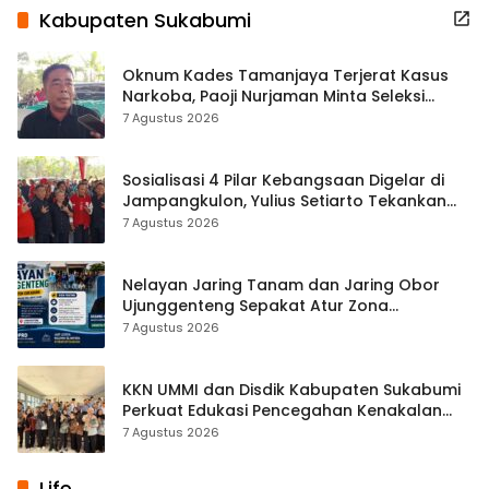
Kabupaten Sukabumi
Oknum Kades Tamanjaya Terjerat Kasus
Narkoba, Paoji Nurjaman Minta Seleksi
Calon Kades Diperketat
7 Agustus 2026
Sosialisasi 4 Pilar Kebangsaan Digelar di
Jampangkulon, Yulius Setiarto Tekankan
Pentingnya Persatuan
7 Agustus 2026
Nelayan Jaring Tanam dan Jaring Obor
Ujunggenteng Sepakat Atur Zona
Penangkapan
7 Agustus 2026
KKN UMMI dan Disdik Kabupaten Sukabumi
Perkuat Edukasi Pencegahan Kenakalan
Remaja di SMPN 2 Tegalbuleud
7 Agustus 2026
Life