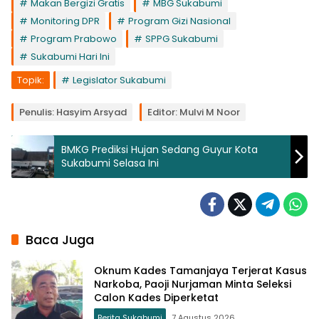
Makan Bergizi Gratis
MBG Sukabumi
Monitoring DPR
Program Gizi Nasional
Program Prabowo
SPPG Sukabumi
Sukabumi Hari Ini
Topik:
Legislator Sukabumi
Penulis: Hasyim Arsyad
Editor: Mulvi M Noor
BMKG Prediksi Hujan Sedang Guyur Kota
Sukabumi Selasa Ini
Baca Juga
Oknum Kades Tamanjaya Terjerat Kasus
Narkoba, Paoji Nurjaman Minta Seleksi
Calon Kades Diperketat
Berita Sukabumi
7 Agustus 2026