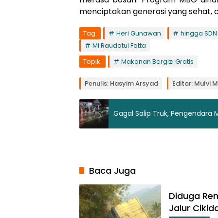
menciptakan generasi yang sehat, 
Tag:
Heri Gunawan
hingga SDN
MI Raudatul Fatta
Topik:
Makanan Bergizi Gratis
Penulis: Hasyim Arsyad
Editor: Mulvi 
Gagal Salip Truk, Pengendara 
Baca Juga
Diduga Rem
Jalur Ciki