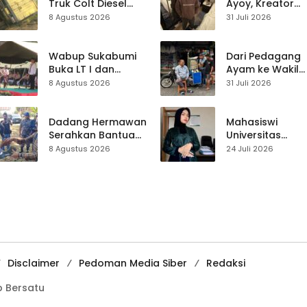
di Sagaranten
Truk Colt Diesel
Ayoy, Kreator
Terperosok di Jalur
TikTok Asal
8 Agustus 2026
31 Juli 2026
Cikidang–
Sukabumi yang
Palabuhanratu
Ubah Nasib Lew
Live Streaming
Wabup Sukabumi
Dari Pedagang
Buka LT I dan
Ayam ke Wakil
KANIRA, Tekankan
Ketua DPRD, H.
8 Agustus 2026
31 Juli 2026
Pramuka sebagai
Usep Kenang
Wadah
Perjalanan Hidu
Pembentukan
Pasar Cisaat
Dadang Hermawan
Mahasiswi
Karakter
Serahkan Bantuan
Universitas
Seragam
Muhammadiyah
8 Agustus 2026
24 Juli 2026
Paskibraka
Sukabumi Raih
Kecamatan
Juara II Kompeti
Ciracap
Media
Pembelajaran
Digital Tingkat
Internasional
Disclaimer
Pedoman Media Siber
Redaksi
 Bersatu