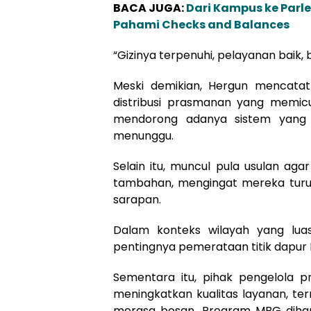
BACA JUGA:
Dari Kampus ke Parl
Pahami Checks and Balances
“Gizinya terpenuhi, pelayanan baik,
Meski demikian, Hergun mencatat 
distribusi prasmanan yang memicu
mendorong adanya sistem yang l
menunggu.
Selain itu, muncul pula usulan a
tambahan, mengingat mereka turut 
sarapan.
Dalam konteks wilayah yang lua
pentingnya pemerataan titik dapur M
Sementara itu, pihak pengelola
meningkatkan kualitas layanan, te
merasa bosan. Program MBG dihar