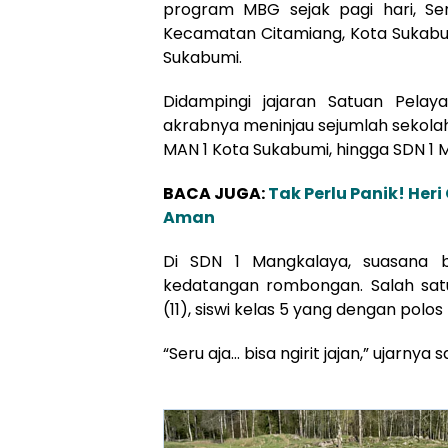
program MBG sejak pagi hari, Seni
Kecamatan Citamiang, Kota Sukab
Sukabumi.
Didampingi jajaran Satuan Pela
akrabnya meninjau sejumlah sekolah
MAN 1 Kota Sukabumi, hingga SDN 1 
BACA JUGA:
Tak Perlu Panik! Her
Aman
Di SDN 1 Mangkalaya, suasana 
kedatangan rombongan. Salah satu
(11), siswi kelas 5 yang dengan po
“Seru aja… bisa ngirit jajan,” ujarnya