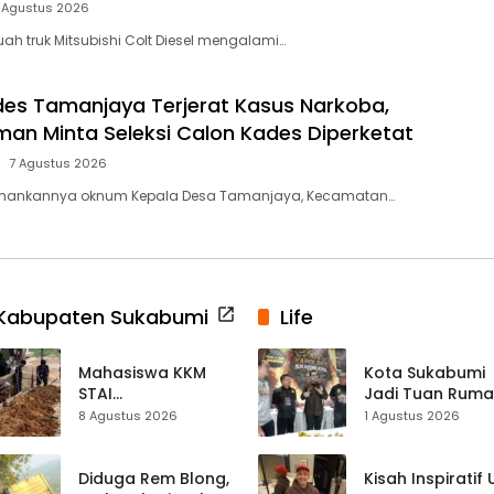
 Agustus 2026
ah truk Mitsubishi Colt Diesel mengalami…
s Tamanjaya Terjerat Kasus Narkoba,
aman Minta Seleksi Calon Kades Diperketat
7 Agustus 2026
amankannya oknum Kepala Desa Tamanjaya, Kecamatan…
Kabupaten Sukabumi
Life
Mahasiswa KKM
Kota Sukabumi
STAI
Jadi Tuan Rum
Palabuhanratu
Kontes Batu Aki
8 Agustus 2026
1 Agustus 2026
Gotong Royong
Nasional
Perbaiki Akses
Jalan Majelis Ta’lim
Diduga Rem Blong,
Kisah Inspiratif