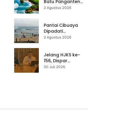
Teknik Evakuasi
Batu Panganten
Mulai Dilirik
2 Agustus 2026
Wisatawan Lokal
at
dan Luar Daerah
Pantai Cibuaya
Dipadati
Wisatawan,
2 Agustus 2026
Balawista Ingatkan
p di
Pengunjung Tetap
Waspada
Jelang HJKS ke-
156, Dispar
Kabupaten
30 Juli 2026
Sukabumi Perkuat
si
Promosi Wisata
Lewat Publikasi
Digital