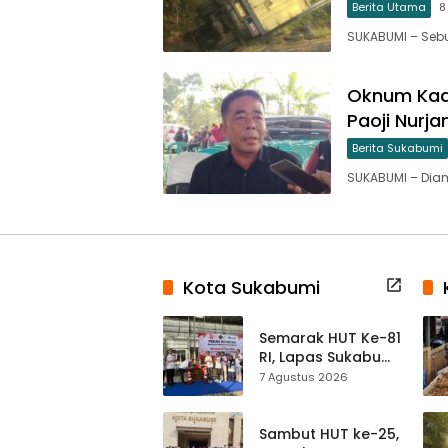
Berita Utama
8
SUKABUMI – Sebu
Oknum Kade
Paoji Nurj
Berita Sukabumi
SUKABUMI – Di
Kota Sukabumi
Semarak HUT Ke-81
RI, Lapas Sukabumi
Resmi Gelar Pekan
7 Agustus 2026
Olahraga dan
Lomba Tradisional
Sambut HUT ke-25,