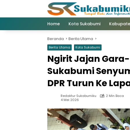
Langsung
ke
konten
Home
Kota Sukabumi
Kabupate
Beranda
Berita Utama
Berita Utama
Kota Sukabumi
Ngirit Jajan Gara
Sukabumi Senyum 
DPR Turun Ke Lap
Redaktur Sukabumiku
2 Min Baca
4 Mei 2026