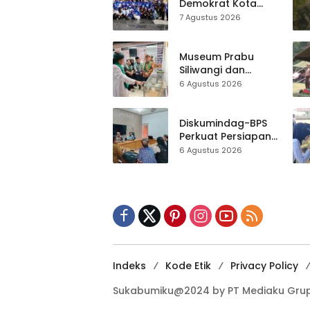
Demokrat Kota
Sukabumi
7 Agustus 2026
Gelorakan
Gerakan Indonesia
ASRI Lewat Aksi
Museum Prabu
Bersih Masjid
Siliwangi dan
Agung
Museum Keramik
6 Agustus 2026
Al-Fath Punya
Gedung Baru,
Hampir 500 Koleksi
Diskumindag-BPS
Dipisahkan
Perkuat Persiapan
Sensus Ekonomi,
6 Agustus 2026
Pelaku Usaha
Sukabumi Diminta
Terbuka Beri Data
Indeks
Kode Etik
Privacy Policy
Sukabumiku@2024 by PT Mediaku Grup