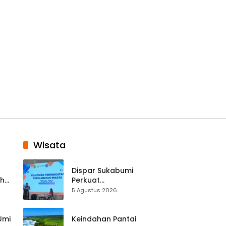
Wisata
Dispar Sukabumi
ah
Perkuat
k
Keselamatan
5 Agustus 2026
Destinasi, SDM
Pariwisata Dibekali
Mitigasi hingga
 Umi
Keindahan Pantai