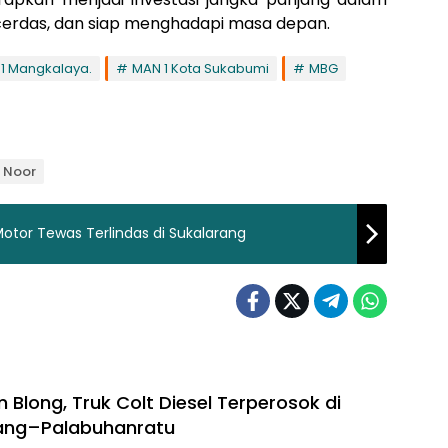
cerdas, dan siap menghadapi masa depan.
 1 Mangkalaya.
MAN 1 Kota Sukabumi
MBG
M Noor
Motor Tewas Terlindas di Sukalarang
 Blong, Truk Colt Diesel Terperosok di
dang–Palabuhanratu