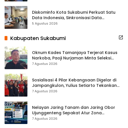
Diskominfo Kota Sukabumi Perkuat Satu
Data Indonesia, Sinkronisasi Data
Kewilayahan Dikebut
5 Agustus 2026
Kabupaten Sukabumi
Oknum Kades Tamanjaya Terjerat Kasus
Narkoba, Paoji Nurjaman Minta Seleksi
Calon Kades Diperketat
7 Agustus 2026
Sosialisasi 4 Pilar Kebangsaan Digelar di
Jampangkulon, Yulius Setiarto Tekankan
Pentingnya Persatuan
7 Agustus 2026
Nelayan Jaring Tanam dan Jaring Obor
Ujunggenteng Sepakat Atur Zona
Penangkapan
7 Agustus 2026