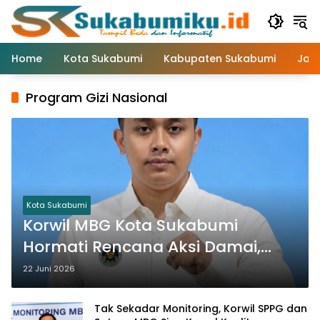
Langsung
ke
konten
Home
Kota Sukabumi
Kabupaten Sukabumi
Jaw
Program Gizi Nasional
Kota Sukabumi
Korwil MBG Kota Sukabumi
Hormati Rencana Aksi Damai,
Sebut Aspirasi Masyarakat
22 Juni 2026
Bagian dari Demokrasi
Tak Sekadar Monitoring, Korwil SPPG dan