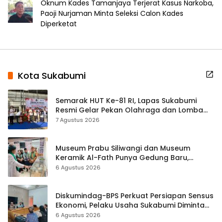
Oknum Kades Tamanjaya Terjerat Kasus Narkoba,
Paoji Nurjaman Minta Seleksi Calon Kades
Diperketat
Kota Sukabumi
Semarak HUT Ke-81 RI, Lapas Sukabumi
Resmi Gelar Pekan Olahraga dan Lomba
Tradisional
7 Agustus 2026
Museum Prabu Siliwangi dan Museum
Keramik Al-Fath Punya Gedung Baru,
Hampir 500 Koleksi Dipisahkan
6 Agustus 2026
Diskumindag-BPS Perkuat Persiapan Sensus
Ekonomi, Pelaku Usaha Sukabumi Diminta
Terbuka Beri Data
6 Agustus 2026