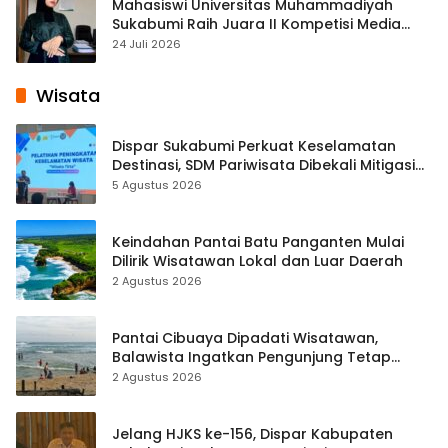
Mahasiswi Universitas Muhammadiyah
Sukabumi Raih Juara II Kompetisi Media
Pembelajaran Digital Tingkat Internasional
24 Juli 2026
Wisata
Dispar Sukabumi Perkuat Keselamatan
Destinasi, SDM Pariwisata Dibekali Mitigasi
hingga Teknik Evakuasi
5 Agustus 2026
Keindahan Pantai Batu Panganten Mulai
Dilirik Wisatawan Lokal dan Luar Daerah
2 Agustus 2026
Pantai Cibuaya Dipadati Wisatawan,
Balawista Ingatkan Pengunjung Tetap
Waspada
2 Agustus 2026
Jelang HJKS ke-156, Dispar Kabupaten