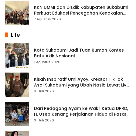
KKN UMMI dan Disdik Kabupaten Sukabumi
Perkuat Edukasi Pencegahan Kenakalan
Remaja di SMPN 2 Tegalbuleud
7 Agustus 2026
Life
Kota Sukabumi Jadi Tuan Rumah Kontes
Batu Akik Nasional
1 Agustus 2026
Kisah Inspiratif Umi Ayoy, Kreator TikTok
Asal Sukabumi yang Ubah Nasib Lewat Live
Streaming
31 Juli 2026
Dari Pedagang Ayam ke Wakil Ketua DPRD,
H. Usep Kenang Perjalanan Hidup di Pasar
Cisaat
31 Juli 2026