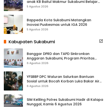
anak KB Baitul Makmur Sukabumi Belajar
Lewat Boneka Tangan
5 Agustus 2026
Bappeda Kota Sukabumi Matangkan
Inovasi Puskesmas untuk IGA 2026
5 Agustus 2026
Kabupaten Sukabumi
Banggar DPRD dan TAPD Sinkronkan
Anggaran Sukabumi, Program Prioritas
hingga Pendapatan Dibahas
6 Agustus 2026
YFSBBP DPC Waluran Salurkan Bantuan
Sosial untuk Bocah Korban Luka Bakar Air
Panas
6 Agustus 2026
SIM Keliling Polres Sukabumi Hadir di Kalapa
Nunggal, Kamis 6 Agustus 2026