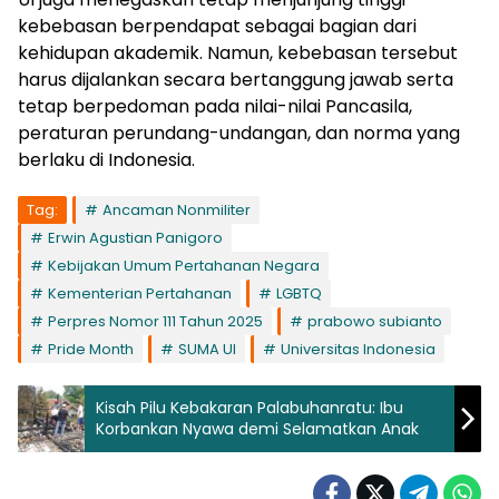
kebebasan berpendapat sebagai bagian dari
kehidupan akademik. Namun, kebebasan tersebut
harus dijalankan secara bertanggung jawab serta
tetap berpedoman pada nilai-nilai Pancasila,
peraturan perundang-undangan, dan norma yang
berlaku di Indonesia.
Tag:
Ancaman Nonmiliter
Erwin Agustian Panigoro
Kebijakan Umum Pertahanan Negara
Kementerian Pertahanan
LGBTQ
Perpres Nomor 111 Tahun 2025
prabowo subianto
Pride Month
SUMA UI
Universitas Indonesia
Kisah Pilu Kebakaran Palabuhanratu: Ibu
Korbankan Nyawa demi Selamatkan Anak