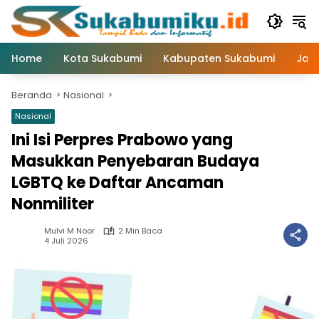
Langsung
ke
konten
Home
Kota Sukabumi
Kabupaten Sukabumi
Jaw
Beranda
Nasional
Nasional
Ini Isi Perpres Prabowo yang
Masukkan Penyebaran Budaya
LGBTQ ke Daftar Ancaman
Nonmiliter
Mulvi M Noor
2 Min Baca
4 Juli 2026