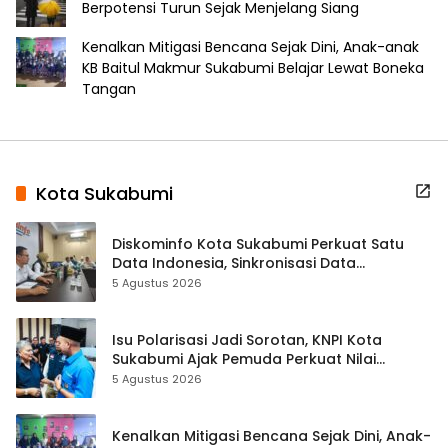
Berpotensi Turun Sejak Menjelang Siang
Kenalkan Mitigasi Bencana Sejak Dini, Anak-anak
KB Baitul Makmur Sukabumi Belajar Lewat Boneka
Tangan
Kota Sukabumi
Diskominfo Kota Sukabumi Perkuat Satu
Data Indonesia, Sinkronisasi Data
Kewilayahan Dikebut
5 Agustus 2026
Isu Polarisasi Jadi Sorotan, KNPI Kota
Sukabumi Ajak Pemuda Perkuat Nilai
Kebangsaan
5 Agustus 2026
Kenalkan Mitigasi Bencana Sejak Dini, Anak-