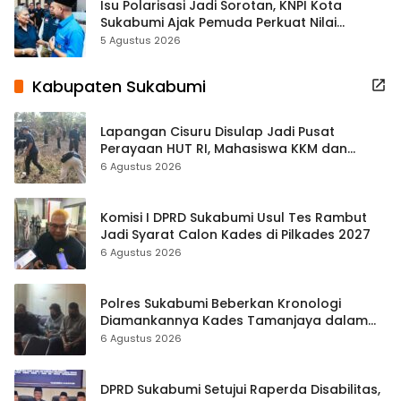
Isu Polarisasi Jadi Sorotan, KNPI Kota
Sukabumi Ajak Pemuda Perkuat Nilai
Kebangsaan
5 Agustus 2026
Kabupaten Sukabumi
Lapangan Cisuru Disulap Jadi Pusat
Perayaan HUT RI, Mahasiswa KKM dan
Warga Satukan Tenaga
6 Agustus 2026
Komisi I DPRD Sukabumi Usul Tes Rambut
Jadi Syarat Calon Kades di Pilkades 2027
6 Agustus 2026
Polres Sukabumi Beberkan Kronologi
Diamankannya Kades Tamanjaya dalam
Kasus Sabu
6 Agustus 2026
DPRD Sukabumi Setujui Raperda Disabilitas,