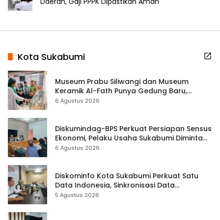
Daerah, Gaji PPPK Dipastikan Aman
Kota Sukabumi
Museum Prabu Siliwangi dan Museum
Keramik Al-Fath Punya Gedung Baru,
Hampir 500 Koleksi Dipisahkan
6 Agustus 2026
Diskumindag-BPS Perkuat Persiapan Sensus
Ekonomi, Pelaku Usaha Sukabumi Diminta
Terbuka Beri Data
6 Agustus 2026
Diskominfo Kota Sukabumi Perkuat Satu
Data Indonesia, Sinkronisasi Data
Kewilayahan Dikebut
5 Agustus 2026