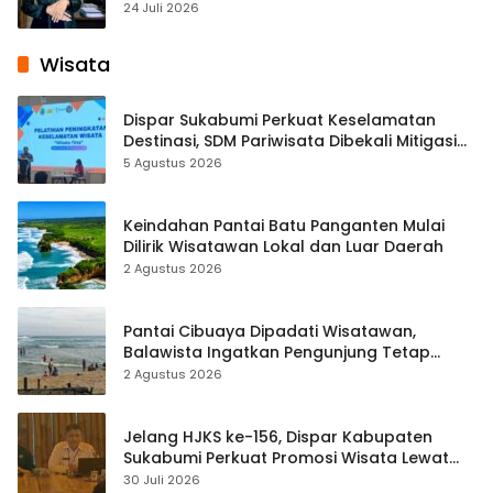
Pembelajaran Digital Tingkat Internasional
24 Juli 2026
Wisata
Dispar Sukabumi Perkuat Keselamatan
Destinasi, SDM Pariwisata Dibekali Mitigasi
hingga Teknik Evakuasi
5 Agustus 2026
Keindahan Pantai Batu Panganten Mulai
Dilirik Wisatawan Lokal dan Luar Daerah
2 Agustus 2026
Pantai Cibuaya Dipadati Wisatawan,
Balawista Ingatkan Pengunjung Tetap
Waspada
2 Agustus 2026
Jelang HJKS ke-156, Dispar Kabupaten
Sukabumi Perkuat Promosi Wisata Lewat
Publikasi Digital
30 Juli 2026