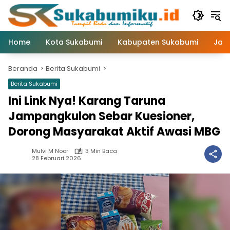
Langsung
ke
konten
Home
Kota Sukabumi
Kabupaten Sukabumi
Jaw
Beranda
Berita Sukabumi
Berita Sukabumi
Ini Link Nya! Karang Taruna
Jampangkulon Sebar Kuesioner,
Dorong Masyarakat Aktif Awasi MBG
Mulvi M Noor
3 Min Baca
28 Februari 2026