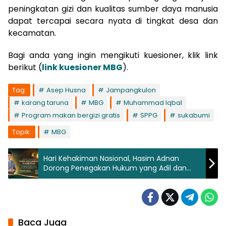
peningkatan gizi dan kualitas sumber daya manusia
dapat tercapai secara nyata di tingkat desa dan
kecamatan.
Bagi anda yang ingin mengikuti kuesioner, klik link
berikut (
link kuesioner MBG
).
Tag:
Asep Husna
Jampangkulon
karang taruna
MBG
Muhammad Iqbal
Program makan bergizi gratis
SPPG
sukabumi
Topik:
MBG
Hari Kehakiman Nasional, Hasim Adnan
Dorong Penegakan Hukum yang Adil dan
Berpihak pada Rakyat
Baca Juga