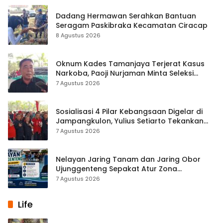
Dadang Hermawan Serahkan Bantuan
Seragam Paskibraka Kecamatan Ciracap
8 Agustus 2026
Oknum Kades Tamanjaya Terjerat Kasus
Narkoba, Paoji Nurjaman Minta Seleksi
Calon Kades Diperketat
7 Agustus 2026
Sosialisasi 4 Pilar Kebangsaan Digelar di
Jampangkulon, Yulius Setiarto Tekankan
Pentingnya Persatuan
7 Agustus 2026
Nelayan Jaring Tanam dan Jaring Obor
Ujunggenteng Sepakat Atur Zona
Penangkapan
7 Agustus 2026
Life