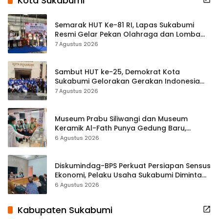
Kota Sukabumi
Semarak HUT Ke-81 RI, Lapas Sukabumi
Resmi Gelar Pekan Olahraga dan Lomba
Tradisional
7 Agustus 2026
Sambut HUT ke-25, Demokrat Kota
Sukabumi Gelorakan Gerakan Indonesia
ASRI Lewat Aksi Bersih Masjid Agung
7 Agustus 2026
Museum Prabu Siliwangi dan Museum
Keramik Al-Fath Punya Gedung Baru,
Hampir 500 Koleksi Dipisahkan
6 Agustus 2026
Diskumindag-BPS Perkuat Persiapan Sensus
Ekonomi, Pelaku Usaha Sukabumi Diminta
Terbuka Beri Data
6 Agustus 2026
Kabupaten Sukabumi