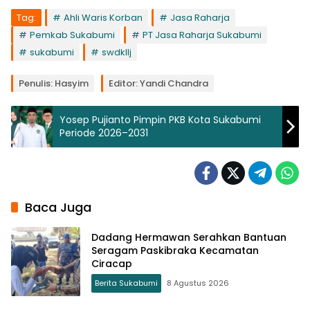
Tag:
Ahli Waris Korban
Jasa Raharja
Pemkab Sukabumi
PT Jasa Raharja Sukabumi
sukabumi
swdkllj
Penulis: Hasyim
Editor: Yandi Chandra
Yosep Pujianto Pimpin PKB Kota Sukabumi
Periode 2026–2031
Baca Juga
Dadang Hermawan Serahkan Bantuan
Seragam Paskibraka Kecamatan
Ciracap
Berita Sukabumi
8 Agustus 2026