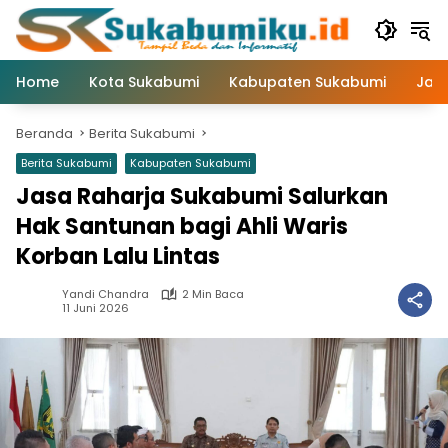
Langsung
ke
konten
Home
Kota Sukabumi
Kabupaten Sukabumi
Jaw
Beranda
Berita Sukabumi
Berita Sukabumi
Kabupaten Sukabumi
Jasa Raharja Sukabumi Salurkan
Hak Santunan bagi Ahli Waris
Korban Lalu Lintas
Yandi Chandra
2 Min Baca
11 Juni 2026