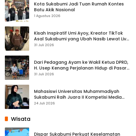
Kota Sukabumi Jadi Tuan Rumah Kontes
Batu Akik Nasional
1 Agustus 2026
Kisah Inspiratif Umi Ayoy, Kreator TikTok
Asal Sukabumi yang Ubah Nasib Lewat Live
Streaming
31 Juli 2026
Dari Pedagang Ayam ke Wakil Ketua DPRD,
H. Usep Kenang Perjalanan Hidup di Pasar
Cisaat
31 Juli 2026
Mahasiswi Universitas Muhammadiyah
Sukabumi Raih Juara II Kompetisi Media
Pembelajaran Digital Tingkat Internasional
24 Juli 2026
Wisata
Dispar Sukabumi Perkuat Keselamatan