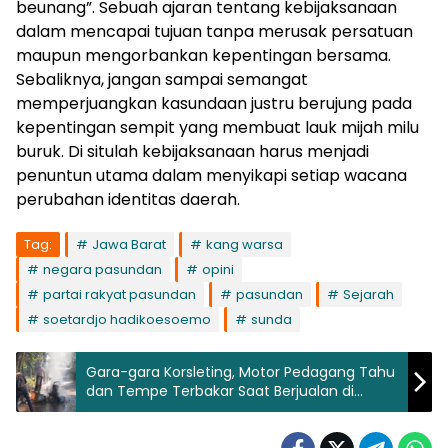
beunang”. Sebuah ajaran tentang kebijaksanaan
dalam mencapai tujuan tanpa merusak persatuan
maupun mengorbankan kepentingan bersama.
Sebaliknya, jangan sampai semangat
memperjuangkan kasundaan justru berujung pada
kepentingan sempit yang membuat lauk mijah milu
buruk. Di situlah kebijaksanaan harus menjadi
penuntun utama dalam menyikapi setiap wacana
perubahan identitas daerah.
Tag:
Jawa Barat
kang warsa
negara pasundan
opini
partai rakyat pasundan
pasundan
Sejarah
soetardjo hadikoesoemo
sunda
Gara-gara Korsleting, Motor Pedagang Tahu
dan Tempe Terbakar Saat Berjualan di
Ciambar Sukabumi