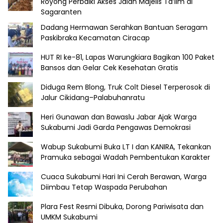
Royong Perbaiki Akses Jalan Majelis Ta’lim di
Sagaranten
Dadang Hermawan Serahkan Bantuan Seragam
Paskibraka Kecamatan Ciracap
HUT RI ke-81, Lapas Warungkiara Bagikan 100 Paket
Bansos dan Gelar Cek Kesehatan Gratis
Diduga Rem Blong, Truk Colt Diesel Terperosok di
Jalur Cikidang–Palabuhanratu
Heri Gunawan dan Bawaslu Jabar Ajak Warga
Sukabumi Jadi Garda Pengawas Demokrasi
Wabup Sukabumi Buka LT I dan KANIRA, Tekankan
Pramuka sebagai Wadah Pembentukan Karakter
Cuaca Sukabumi Hari Ini Cerah Berawan, Warga
Diimbau Tetap Waspada Perubahan
Plara Fest Resmi Dibuka, Dorong Pariwisata dan
UMKM Sukabumi