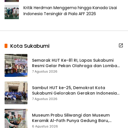
Kritik Herdman Menggema hingga Kanada Usai
Indonesia Tersingkir di Piala AFF 2026
Kota Sukabumi
Semarak HUT Ke-81 RI, Lapas Sukabumi
Resmi Gelar Pekan Olahraga dan Lomba
Tradisional
7 Agustus 2026
Sambut HUT ke-25, Demokrat Kota
Sukabumi Gelorakan Gerakan Indonesia
ASRI Lewat Aksi Bersih Masjid Agung
7 Agustus 2026
Museum Prabu Siliwangi dan Museum
Keramik Al-Fath Punya Gedung Baru,
Hampir 500 Koleksi Dipisahkan
6 Agustus 2026