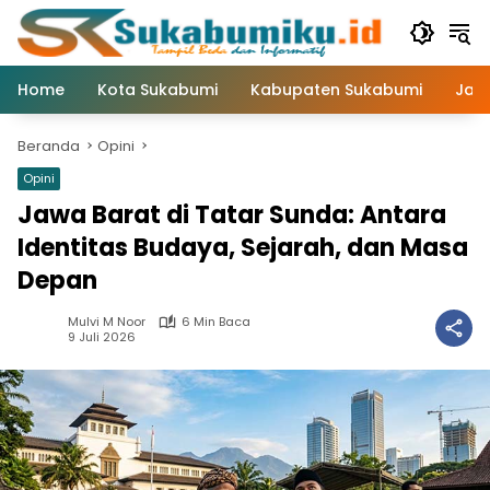
Langsung
ke
konten
Home
Kota Sukabumi
Kabupaten Sukabumi
Jaw
Beranda
Opini
Opini
Jawa Barat di Tatar Sunda: Antara
Identitas Budaya, Sejarah, dan Masa
Depan
Mulvi M Noor
6 Min Baca
9 Juli 2026