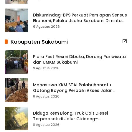
Diskumindag-BPS Perkuat Persiapan Sensus
Ekonomi, Pelaku Usaha Sukabumi Diminta
Terbuka Beri Data
6 Agustus 2026
Kabupaten Sukabumi
Plara Fest Resmi Dibuka, Dorong Pariwisata
dan UMKM Sukabumi
9 Agustus 2026
Mahasiswa KKM STAI Palabuhanratu
Gotong Royong Perbaiki Akses Jalan
Majelis Ta’lim di Sagaranten
8 Agustus 2026
Diduga Rem Blong, Truk Colt Diesel
Terperosok di Jalur Cikidang–
Palabuhanratu
8 Agustus 2026