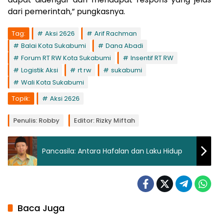
dari pemerintah,” pungkasnya.
Tag:
Aksi 2626
Arif Rachman
Balai Kota Sukabumi
Dana Abadi
Forum RT RW Kota Sukabumi
Insentif RT RW
Logistik Aksi
rt rw
sukabumi
Wali Kota Sukabumi
Topik:
Aksi 2626
Penulis: Robby
Editor: Rizky Miftah
Pancasila: Antara Hafalan dan Laku Hidup
Baca Juga