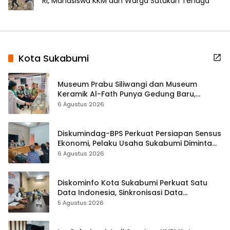
RI, Mahasiswa KKM dan Warga Satukan Tenaga
Kota Sukabumi
Museum Prabu Siliwangi dan Museum
Keramik Al-Fath Punya Gedung Baru,
Hampir 500 Koleksi Dipisahkan
6 Agustus 2026
Diskumindag-BPS Perkuat Persiapan Sensus
Ekonomi, Pelaku Usaha Sukabumi Diminta
Terbuka Beri Data
6 Agustus 2026
Diskominfo Kota Sukabumi Perkuat Satu
Data Indonesia, Sinkronisasi Data
Kewilayahan Dikebut
5 Agustus 2026