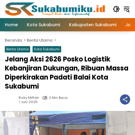
Langsung
ke
konten
Home
Kota Sukabumi
Kabupaten Sukabumi
Jaw
Beranda
Berita Utama
Berita Utama
Kota Sukabumi
Jelang Aksi 2626 Posko Logistik
Kebanjiran Dukungan, Ribuan Massa
Diperkirakan Padati Balai Kota
Sukabumi
Rizky Miftah
3 Min Baca
1 Juni 2026