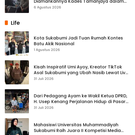
Diamankannya Kades Tamanjaya dalam
Kasus Sabu
6 Agustus 2026
Life
Kota Sukabumi Jadi Tuan Rumah Kontes
Batu Akik Nasional
1 Agustus 2026
Kisah Inspiratif Umi Ayoy, Kreator TikTok
Asal Sukabumi yang Ubah Nasib Lewat Live
Streaming
31 Juli 2026
Dari Pedagang Ayam ke Wakil Ketua DPRD,
H. Usep Kenang Perjalanan Hidup di Pasar
Cisaat
31 Juli 2026
Mahasiswi Universitas Muhammadiyah
Sukabumi Raih Juara II Kompetisi Media