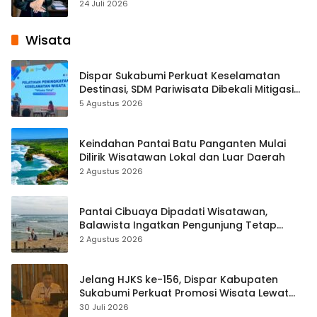
Pembelajaran Digital Tingkat Internasional
24 Juli 2026
Wisata
Dispar Sukabumi Perkuat Keselamatan
Destinasi, SDM Pariwisata Dibekali Mitigasi
hingga Teknik Evakuasi
5 Agustus 2026
Keindahan Pantai Batu Panganten Mulai
Dilirik Wisatawan Lokal dan Luar Daerah
2 Agustus 2026
Pantai Cibuaya Dipadati Wisatawan,
Balawista Ingatkan Pengunjung Tetap
Waspada
2 Agustus 2026
Jelang HJKS ke-156, Dispar Kabupaten
Sukabumi Perkuat Promosi Wisata Lewat
Publikasi Digital
30 Juli 2026