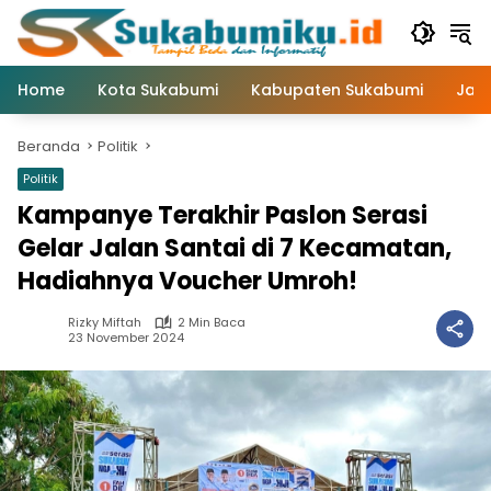
Langsung
ke
konten
Home
Kota Sukabumi
Kabupaten Sukabumi
Jaw
Beranda
Politik
Politik
Kampanye Terakhir Paslon Serasi
Gelar Jalan Santai di 7 Kecamatan,
Hadiahnya Voucher Umroh!
Rizky Miftah
2 Min Baca
23 November 2024