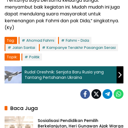
“Tentunya saya bersama keluarga sangat
menyambut baik kegiatan ini. Mudah mudah ini juga
dapat mendulang suara masyarakat untuk
kemenangan pak Fahmi dan pak Dida,” singkatnya.
(Ky)
Tag:
Ahcmad Fahmi
Fahmi - Dida
Jalan Santai
Kampanye Terakhir Pasangan Serasi
Topik:
Politik
Rudal Oreshnik: Senjata Baru Rusia yang
Tantang Pertahanan Ukraina
Baca Juga
Sosialisasi Pendidikan Pemilih
Berkelanjutan, Heri Gunawan Ajak Warga