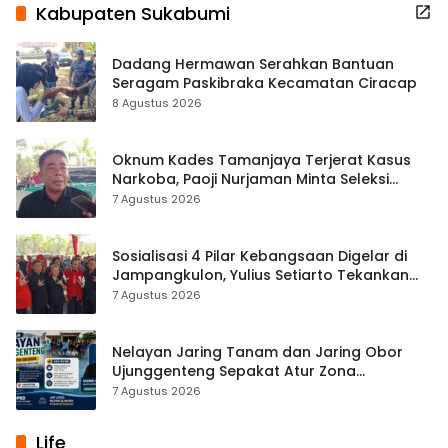
Kabupaten Sukabumi
Dadang Hermawan Serahkan Bantuan
Seragam Paskibraka Kecamatan Ciracap
8 Agustus 2026
Oknum Kades Tamanjaya Terjerat Kasus
Narkoba, Paoji Nurjaman Minta Seleksi
Calon Kades Diperketat
7 Agustus 2026
Sosialisasi 4 Pilar Kebangsaan Digelar di
Jampangkulon, Yulius Setiarto Tekankan
Pentingnya Persatuan
7 Agustus 2026
Nelayan Jaring Tanam dan Jaring Obor
Ujunggenteng Sepakat Atur Zona
Penangkapan
7 Agustus 2026
Life