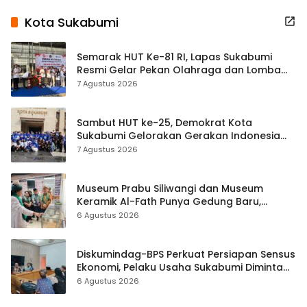
Kota Sukabumi
Semarak HUT Ke-81 RI, Lapas Sukabumi
Resmi Gelar Pekan Olahraga dan Lomba
Tradisional
7 Agustus 2026
Sambut HUT ke-25, Demokrat Kota
Sukabumi Gelorakan Gerakan Indonesia
ASRI Lewat Aksi Bersih Masjid Agung
7 Agustus 2026
Museum Prabu Siliwangi dan Museum
Keramik Al-Fath Punya Gedung Baru,
Hampir 500 Koleksi Dipisahkan
6 Agustus 2026
Diskumindag-BPS Perkuat Persiapan Sensus
Ekonomi, Pelaku Usaha Sukabumi Diminta
Terbuka Beri Data
6 Agustus 2026