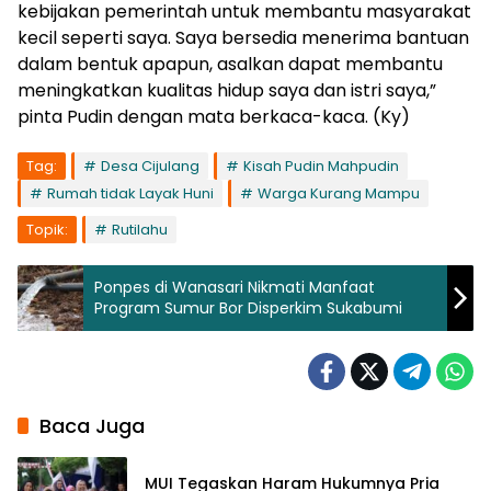
kebijakan pemerintah untuk membantu masyarakat
kecil seperti saya. Saya bersedia menerima bantuan
dalam bentuk apapun, asalkan dapat membantu
meningkatkan kualitas hidup saya dan istri saya,”
pinta Pudin dengan mata berkaca-kaca. (Ky)
Tag:
Desa Cijulang
Kisah Pudin Mahpudin
Rumah tidak Layak Huni
Warga Kurang Mampu
Topik:
Rutilahu
Ponpes di Wanasari Nikmati Manfaat
Program Sumur Bor Disperkim Sukabumi
Baca Juga
MUI Tegaskan Haram Hukumnya Pria