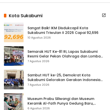
Kota Sukabumi
Sangat Baik! IKM Disdukcapil Kota
Sukabumi Triwulan II 2026 Capai 92,696
10 Agustus 2026
Semarak HUT Ke-81 RI, Lapas Sukabumi
Resmi Gelar Pekan Olahraga dan Lomba
Tradisional
7 Agustus 2026
Sambut HUT ke-25, Demokrat Kota
Sukabumi Gelorakan Gerakan Indonesia
ASRI Lewat Aksi Bersih Masjid Agung
7 Agustus 2026
Museum Prabu Siliwangi dan Museum
Keramik Al-Fath Punya Gedung Baru,
Hampir 500 Koleksi Dipisahkan
6 Agustus 2026