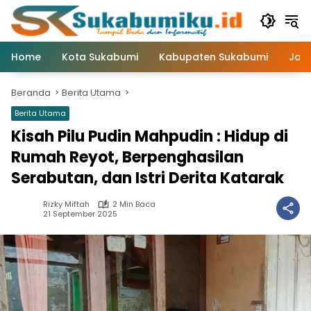
Langsung
ke
konten
Home
Kota Sukabumi
Kabupaten Sukabumi
Jaw
Beranda
Berita Utama
Berita Utama
Kisah Pilu Pudin Mahpudin : Hidup di
Rumah Reyot, Berpenghasilan
Serabutan, dan Istri Derita Katarak
Rizky Miftah
2 Min Baca
21 September 2025