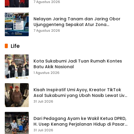
Pentingnya Persatuan
7 Agustus 2026
Nelayan Jaring Tanam dan Jaring Obor
Ujunggenteng Sepakat Atur Zona
Penangkapan
7 Agustus 2026
Life
Kota Sukabumi Jadi Tuan Rumah Kontes
Batu Akik Nasional
1 Agustus 2026
Kisah Inspiratif Umi Ayoy, Kreator TikTok
Asal Sukabumi yang Ubah Nasib Lewat Live
Streaming
31 Juli 2026
Dari Pedagang Ayam ke Wakil Ketua DPRD,
H. Usep Kenang Perjalanan Hidup di Pasar
Cisaat
31 Juli 2026