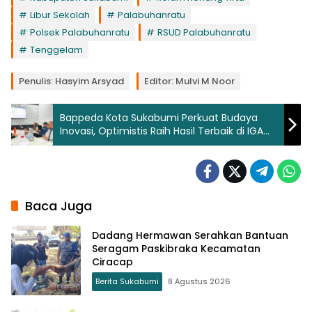
Libur Sekolah
Palabuhanratu
Polsek Palabuhanratu
RSUD Palabuhanratu
Tenggelam
Penulis: Hasyim Arsyad
Editor: Mulvi M Noor
Bappeda Kota Sukabumi Perkuat Budaya
Inovasi, Optimistis Raih Hasil Terbaik di IGA
2026
Baca Juga
Dadang Hermawan Serahkan Bantuan
Seragam Paskibraka Kecamatan
Ciracap
Berita Sukabumi
8 Agustus 2026