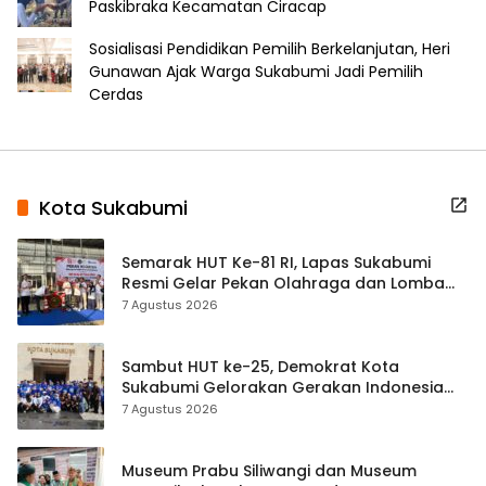
Paskibraka Kecamatan Ciracap
Sosialisasi Pendidikan Pemilih Berkelanjutan, Heri
Gunawan Ajak Warga Sukabumi Jadi Pemilih
Cerdas
Kota Sukabumi
Semarak HUT Ke-81 RI, Lapas Sukabumi
Resmi Gelar Pekan Olahraga dan Lomba
Tradisional
7 Agustus 2026
Sambut HUT ke-25, Demokrat Kota
Sukabumi Gelorakan Gerakan Indonesia
ASRI Lewat Aksi Bersih Masjid Agung
7 Agustus 2026
Museum Prabu Siliwangi dan Museum