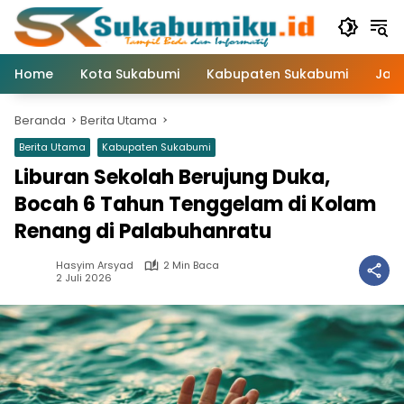
Langsung
ke
konten
Home
Kota Sukabumi
Kabupaten Sukabumi
Jaw
Beranda
Berita Utama
Berita Utama
Kabupaten Sukabumi
Liburan Sekolah Berujung Duka,
Bocah 6 Tahun Tenggelam di Kolam
Renang di Palabuhanratu
Hasyim Arsyad
2 Min Baca
2 Juli 2026