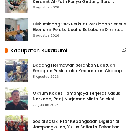
Keramik Al-Fath Punya Gedung Baru,
Hampir 500 Koleksi Dipisahkan
6 Agustus 2026
Diskumindag-BPS Perkuat Persiapan Sensus
Ekonomi, Pelaku Usaha Sukabumi Diminta
Terbuka Beri Data
6 Agustus 2026
Kabupaten Sukabumi
Dadang Hermawan Serahkan Bantuan
Seragam Paskibraka Kecamatan Ciracap
8 Agustus 2026
Oknum Kades Tamanjaya Terjerat Kasus
Narkoba, Paoji Nurjaman Minta Seleksi
Calon Kades Diperketat
7 Agustus 2026
Sosialisasi 4 Pilar Kebangsaan Digelar di
Jampangkulon, Yulius Setiarto Tekankan