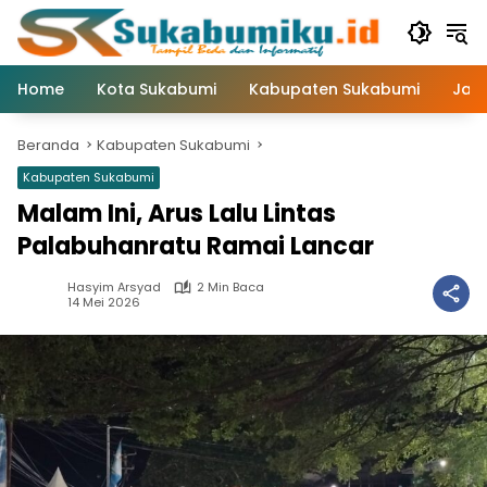
Langsung
ke
konten
Home
Kota Sukabumi
Kabupaten Sukabumi
Jaw
Beranda
Kabupaten Sukabumi
Kabupaten Sukabumi
Malam Ini, Arus Lalu Lintas
Palabuhanratu Ramai Lancar
Hasyim Arsyad
2 Min Baca
14 Mei 2026