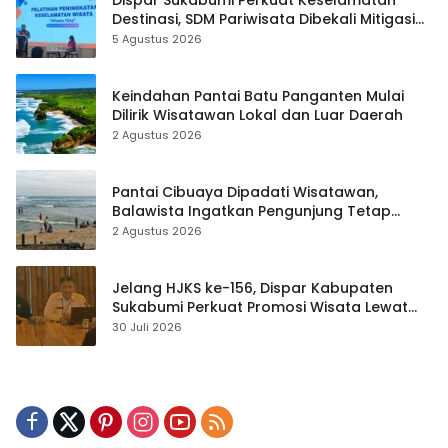
Dispar Sukabumi Perkuat Keselamatan
Destinasi, SDM Pariwisata Dibekali Mitigasi
hingga Teknik Evakuasi
5 Agustus 2026
Keindahan Pantai Batu Panganten Mulai
Dilirik Wisatawan Lokal dan Luar Daerah
2 Agustus 2026
Pantai Cibuaya Dipadati Wisatawan,
Balawista Ingatkan Pengunjung Tetap
Waspada
2 Agustus 2026
Jelang HJKS ke-156, Dispar Kabupaten
Sukabumi Perkuat Promosi Wisata Lewat
Publikasi Digital
30 Juli 2026