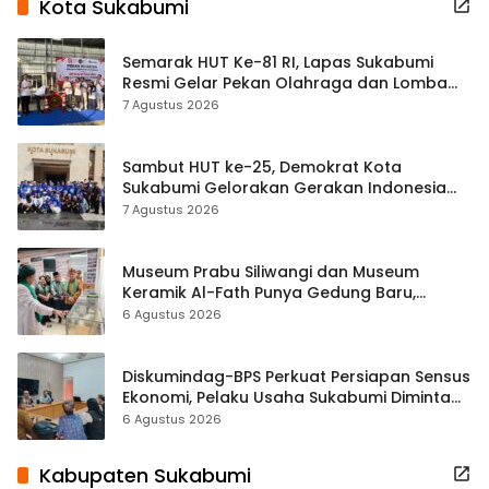
Kota Sukabumi
Semarak HUT Ke-81 RI, Lapas Sukabumi
Resmi Gelar Pekan Olahraga dan Lomba
Tradisional
7 Agustus 2026
Sambut HUT ke-25, Demokrat Kota
Sukabumi Gelorakan Gerakan Indonesia
ASRI Lewat Aksi Bersih Masjid Agung
7 Agustus 2026
Museum Prabu Siliwangi dan Museum
Keramik Al-Fath Punya Gedung Baru,
Hampir 500 Koleksi Dipisahkan
6 Agustus 2026
Diskumindag-BPS Perkuat Persiapan Sensus
Ekonomi, Pelaku Usaha Sukabumi Diminta
Terbuka Beri Data
6 Agustus 2026
Kabupaten Sukabumi