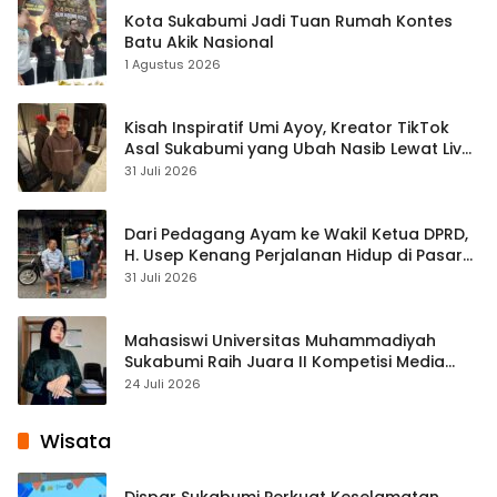
Kota Sukabumi Jadi Tuan Rumah Kontes
Batu Akik Nasional
1 Agustus 2026
Kisah Inspiratif Umi Ayoy, Kreator TikTok
Asal Sukabumi yang Ubah Nasib Lewat Live
Streaming
31 Juli 2026
Dari Pedagang Ayam ke Wakil Ketua DPRD,
H. Usep Kenang Perjalanan Hidup di Pasar
Cisaat
31 Juli 2026
Mahasiswi Universitas Muhammadiyah
Sukabumi Raih Juara II Kompetisi Media
Pembelajaran Digital Tingkat Internasional
24 Juli 2026
Wisata