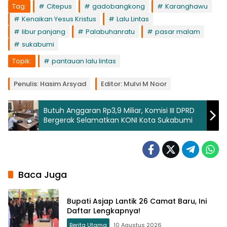
Tag:
Citepus
gadobangkong
Karanghawu
Kenaikan Yesus Kristus
Lalu Lintas
libur panjang
Palabuhanratu
pasar malam
sukabumi
Topik:
pantauan lalu lintas
Penulis: Hasim Arsyad
Editor: Mulvi M Noor
Butuh Anggaran Rp3,9 Miliar, Komisi III DPRD
Bergerak Selamatkan KONI Kota Sukabumi
Baca Juga
Bupati Asjap Lantik 26 Camat Baru, Ini
Daftar Lengkapnya!
Berita Utama
10 Agustus 2026