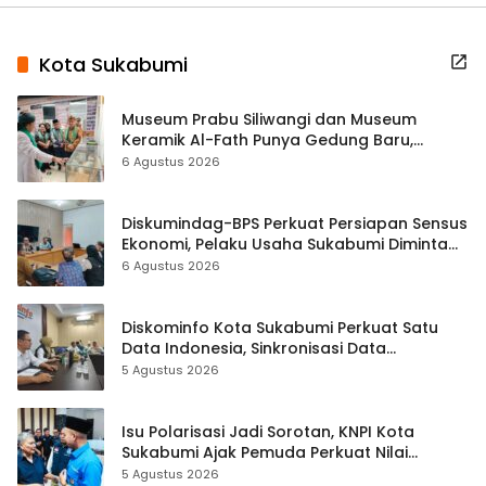
Kota Sukabumi
Museum Prabu Siliwangi dan Museum
Keramik Al-Fath Punya Gedung Baru,
Hampir 500 Koleksi Dipisahkan
6 Agustus 2026
Diskumindag-BPS Perkuat Persiapan Sensus
Ekonomi, Pelaku Usaha Sukabumi Diminta
Terbuka Beri Data
6 Agustus 2026
Diskominfo Kota Sukabumi Perkuat Satu
Data Indonesia, Sinkronisasi Data
Kewilayahan Dikebut
5 Agustus 2026
Isu Polarisasi Jadi Sorotan, KNPI Kota
Sukabumi Ajak Pemuda Perkuat Nilai
Kebangsaan
5 Agustus 2026