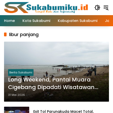
Langsung
ke
konten
Home
Kota Sukabumi
Kabupaten Sukabumi
Jaw
libur panjang
Berita Sukabumi
Long Weekend, Pantai Muara
Cigebang Dipadati Wisatawan
dari Berbagai Daerah
31 Mei 2026
Exit Tol Parungkuda Macet Total,