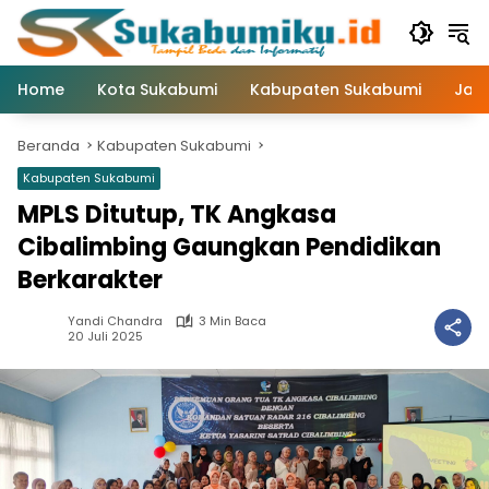
Langsung
ke
konten
Home
Kota Sukabumi
Kabupaten Sukabumi
Jaw
Beranda
Kabupaten Sukabumi
Kabupaten Sukabumi
MPLS Ditutup, TK Angkasa
Cibalimbing Gaungkan Pendidikan
Berkarakter
Yandi Chandra
3 Min Baca
20 Juli 2025