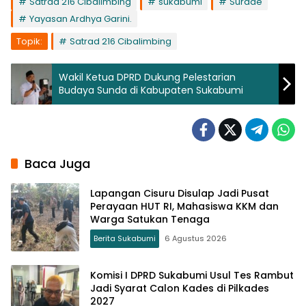
Satrad 216 Cibalimbing
sukabumi
Surade
Yayasan Ardhya Garini.
Topik:
Satrad 216 Cibalimbing
Wakil Ketua DPRD Dukung Pelestarian
Budaya Sunda di Kabupaten Sukabumi
Baca Juga
Lapangan Cisuru Disulap Jadi Pusat
Perayaan HUT RI, Mahasiswa KKM dan
Warga Satukan Tenaga
Berita Sukabumi
6 Agustus 2026
Komisi I DPRD Sukabumi Usul Tes Rambut
Jadi Syarat Calon Kades di Pilkades
2027