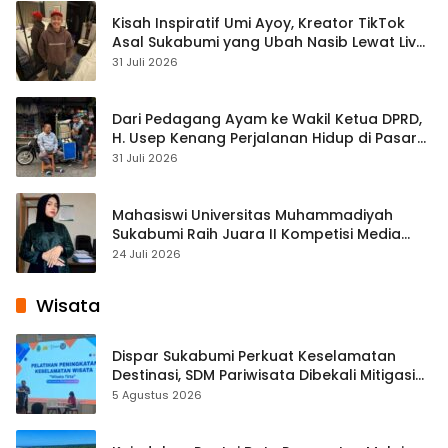
Kisah Inspiratif Umi Ayoy, Kreator TikTok
Asal Sukabumi yang Ubah Nasib Lewat Live
Streaming
31 Juli 2026
Dari Pedagang Ayam ke Wakil Ketua DPRD,
H. Usep Kenang Perjalanan Hidup di Pasar
Cisaat
31 Juli 2026
Mahasiswi Universitas Muhammadiyah
Sukabumi Raih Juara II Kompetisi Media
Pembelajaran Digital Tingkat Internasional
24 Juli 2026
Wisata
Dispar Sukabumi Perkuat Keselamatan
Destinasi, SDM Pariwisata Dibekali Mitigasi
hingga Teknik Evakuasi
5 Agustus 2026