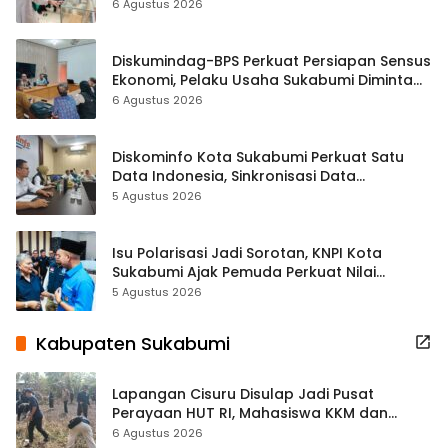
Hampir 500 Koleksi Dipisahkan
6 Agustus 2026
Diskumindag-BPS Perkuat Persiapan Sensus
Ekonomi, Pelaku Usaha Sukabumi Diminta
Terbuka Beri Data
6 Agustus 2026
Diskominfo Kota Sukabumi Perkuat Satu
Data Indonesia, Sinkronisasi Data
Kewilayahan Dikebut
5 Agustus 2026
Isu Polarisasi Jadi Sorotan, KNPI Kota
Sukabumi Ajak Pemuda Perkuat Nilai
Kebangsaan
5 Agustus 2026
Kabupaten Sukabumi
Lapangan Cisuru Disulap Jadi Pusat
Perayaan HUT RI, Mahasiswa KKM dan
Warga Satukan Tenaga
6 Agustus 2026