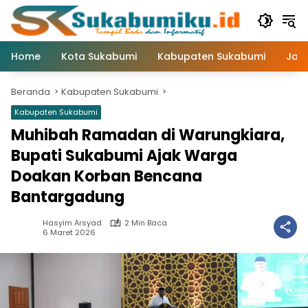
Langsung
ke
konten
Home
Kota Sukabumi
Kabupaten Sukabumi
Jaw
Beranda
Kabupaten Sukabumi
Kabupaten Sukabumi
Muhibah Ramadan di Warungkiara,
Bupati Sukabumi Ajak Warga
Doakan Korban Bencana
Bantargadung
Hasyim Arsyad
2 Min Baca
6 Maret 2026