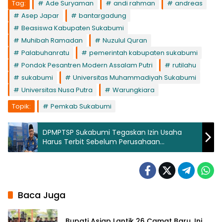
Tag:
Ade Suryaman
andi rahman
andreas
Asep Japar
bantargadung
Beasiswa Kabupaten Sukabumi
Muhibah Ramadan
Nuzulul Quran
Palabuhanratu
pemerintah kabupaten sukabumi
Pondok Pesantren Modern Assalam Putri
rutilahu
sukabumi
Universitas Muhammadiyah Sukabumi
Universitas Nusa Putra
Warungkiara
Topik:
Pemkab Sukabumi
DPMPTSP Sukabumi Tegaskan Izin Usaha
Harus Terbit Sebelum Perusahaan
Beroperasi
Baca Juga
Bupati Asjap Lantik 26 Camat Baru, Ini