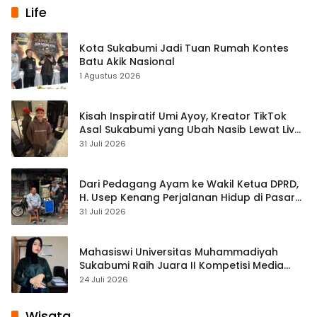
Life
Kota Sukabumi Jadi Tuan Rumah Kontes
Batu Akik Nasional
1 Agustus 2026
Kisah Inspiratif Umi Ayoy, Kreator TikTok
Asal Sukabumi yang Ubah Nasib Lewat Live
Streaming
31 Juli 2026
Dari Pedagang Ayam ke Wakil Ketua DPRD,
H. Usep Kenang Perjalanan Hidup di Pasar
Cisaat
31 Juli 2026
Mahasiswi Universitas Muhammadiyah
Sukabumi Raih Juara II Kompetisi Media
Pembelajaran Digital Tingkat Internasional
24 Juli 2026
Wisata