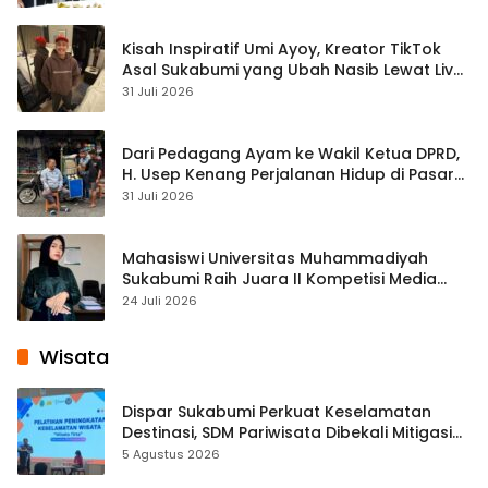
Kisah Inspiratif Umi Ayoy, Kreator TikTok
Asal Sukabumi yang Ubah Nasib Lewat Live
Streaming
31 Juli 2026
Dari Pedagang Ayam ke Wakil Ketua DPRD,
H. Usep Kenang Perjalanan Hidup di Pasar
Cisaat
31 Juli 2026
Mahasiswi Universitas Muhammadiyah
Sukabumi Raih Juara II Kompetisi Media
Pembelajaran Digital Tingkat Internasional
24 Juli 2026
Wisata
Dispar Sukabumi Perkuat Keselamatan
Destinasi, SDM Pariwisata Dibekali Mitigasi
hingga Teknik Evakuasi
5 Agustus 2026