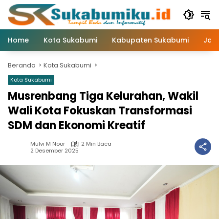
Langsung
ke
konten
Home
Kota Sukabumi
Kabupaten Sukabumi
Jaw
Beranda
Kota Sukabumi
Kota Sukabumi
Musrenbang Tiga Kelurahan, Wakil
Wali Kota Fokuskan Transformasi
SDM dan Ekonomi Kreatif
Mulvi M Noor
2 Min Baca
2 Desember 2025