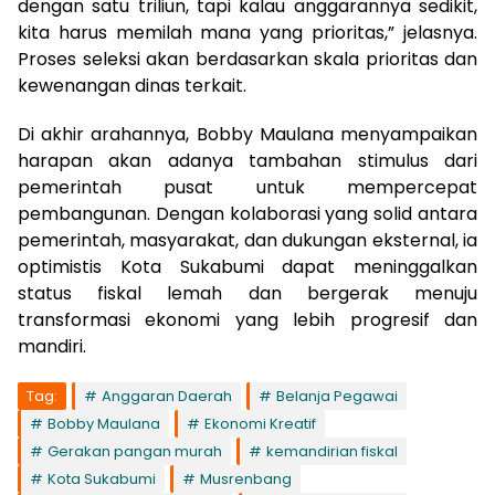
dengan satu triliun, tapi kalau anggarannya sedikit,
kita harus memilah mana yang prioritas,” jelasnya.
Proses seleksi akan berdasarkan skala prioritas dan
kewenangan dinas terkait.
Di akhir arahannya, Bobby Maulana menyampaikan
harapan akan adanya tambahan stimulus dari
pemerintah pusat untuk mempercepat
pembangunan. Dengan kolaborasi yang solid antara
pemerintah, masyarakat, dan dukungan eksternal, ia
optimistis Kota Sukabumi dapat meninggalkan
status fiskal lemah dan bergerak menuju
transformasi ekonomi yang lebih progresif dan
mandiri.
Tag:
Anggaran Daerah
Belanja Pegawai
Bobby Maulana
Ekonomi Kreatif
Gerakan pangan murah
kemandirian fiskal
Kota Sukabumi
Musrenbang