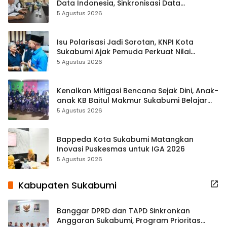
Data Indonesia, Sinkronisasi Data
Kewilayahan Dikebut
5 Agustus 2026
Isu Polarisasi Jadi Sorotan, KNPI Kota
Sukabumi Ajak Pemuda Perkuat Nilai
Kebangsaan
5 Agustus 2026
Kenalkan Mitigasi Bencana Sejak Dini, Anak-
anak KB Baitul Makmur Sukabumi Belajar
Lewat Boneka Tangan
5 Agustus 2026
Bappeda Kota Sukabumi Matangkan
Inovasi Puskesmas untuk IGA 2026
5 Agustus 2026
Kabupaten Sukabumi
Banggar DPRD dan TAPD Sinkronkan
Anggaran Sukabumi, Program Prioritas