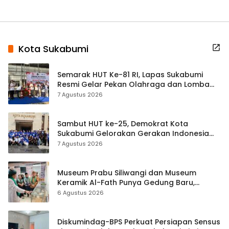
Kota Sukabumi
Semarak HUT Ke-81 RI, Lapas Sukabumi
Resmi Gelar Pekan Olahraga dan Lomba
Tradisional
7 Agustus 2026
Sambut HUT ke-25, Demokrat Kota
Sukabumi Gelorakan Gerakan Indonesia
ASRI Lewat Aksi Bersih Masjid Agung
7 Agustus 2026
Museum Prabu Siliwangi dan Museum
Keramik Al-Fath Punya Gedung Baru,
Hampir 500 Koleksi Dipisahkan
6 Agustus 2026
Diskumindag-BPS Perkuat Persiapan Sensus