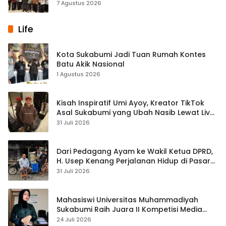
Remaja di SMPN 2 Tegalbuleud
7 Agustus 2026
Life
Kota Sukabumi Jadi Tuan Rumah Kontes
Batu Akik Nasional
1 Agustus 2026
Kisah Inspiratif Umi Ayoy, Kreator TikTok
Asal Sukabumi yang Ubah Nasib Lewat Live
Streaming
31 Juli 2026
Dari Pedagang Ayam ke Wakil Ketua DPRD,
H. Usep Kenang Perjalanan Hidup di Pasar
Cisaat
31 Juli 2026
Mahasiswi Universitas Muhammadiyah
Sukabumi Raih Juara II Kompetisi Media
Pembelajaran Digital Tingkat Internasional
24 Juli 2026