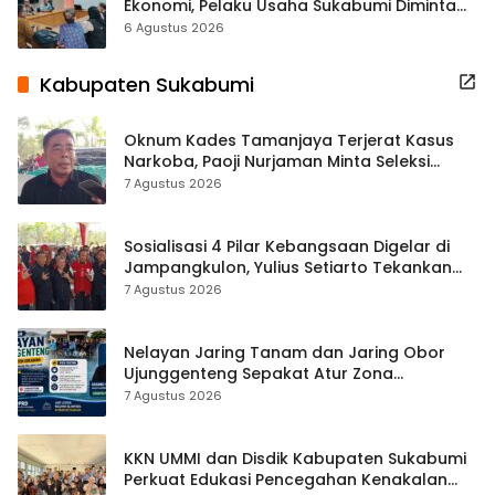
Ekonomi, Pelaku Usaha Sukabumi Diminta
Terbuka Beri Data
6 Agustus 2026
Kabupaten Sukabumi
Oknum Kades Tamanjaya Terjerat Kasus
Narkoba, Paoji Nurjaman Minta Seleksi
Calon Kades Diperketat
7 Agustus 2026
Sosialisasi 4 Pilar Kebangsaan Digelar di
Jampangkulon, Yulius Setiarto Tekankan
Pentingnya Persatuan
7 Agustus 2026
Nelayan Jaring Tanam dan Jaring Obor
Ujunggenteng Sepakat Atur Zona
Penangkapan
7 Agustus 2026
KKN UMMI dan Disdik Kabupaten Sukabumi
Perkuat Edukasi Pencegahan Kenakalan