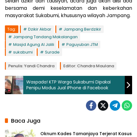
Selain dzikir dan tausiyah, acara juga akan diisi doa
bersama demi keselamatan dan keberkahan
masyarakat Sukabumi, khususnya wilayah Jampang.
Tag:
Dzikir Akbar
Jampang Berdzikir
Jampang Tandang Makalangan
Masjid Agung Al Jalili
Paguyuban JTM
sukabumi
Surade
Penulis: Yandi Chandra
Editor: Chandra Maulana
Waspada! KTP Warga Sukabumi Dipakai
Penipu Modus Jual iPhone di Facebook
Baca Juga
Oknum Kades Tamanjaya Terjerat Kasus