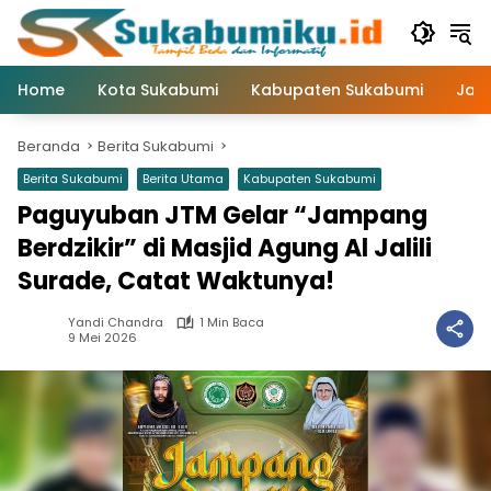
Langsung
ke
konten
Home
Kota Sukabumi
Kabupaten Sukabumi
Jaw
Beranda
Berita Sukabumi
Berita Sukabumi
Berita Utama
Kabupaten Sukabumi
Paguyuban JTM Gelar “Jampang
Berdzikir” di Masjid Agung Al Jalili
Surade, Catat Waktunya!
Yandi Chandra
1 Min Baca
9 Mei 2026