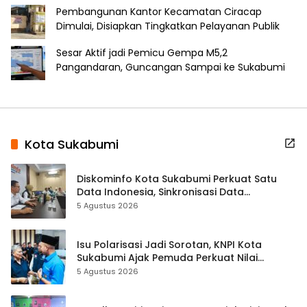
Pembangunan Kantor Kecamatan Ciracap
Dimulai, Disiapkan Tingkatkan Pelayanan Publik
Sesar Aktif jadi Pemicu Gempa M5,2
Pangandaran, Guncangan Sampai ke Sukabumi
Kota Sukabumi
Diskominfo Kota Sukabumi Perkuat Satu
Data Indonesia, Sinkronisasi Data
Kewilayahan Dikebut
5 Agustus 2026
Isu Polarisasi Jadi Sorotan, KNPI Kota
Sukabumi Ajak Pemuda Perkuat Nilai
Kebangsaan
5 Agustus 2026