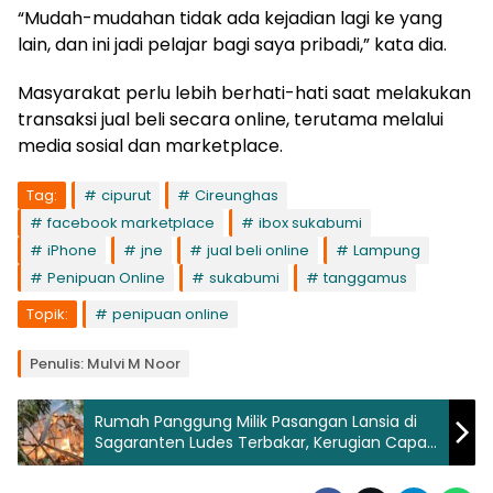
“Mudah-mudahan tidak ada kejadian lagi ke yang
lain, dan ini jadi pelajar bagi saya pribadi,” kata dia.
Masyarakat perlu lebih berhati-hati saat melakukan
transaksi jual beli secara online, terutama melalui
media sosial dan marketplace.
Tag:
cipurut
Cireunghas
facebook marketplace
ibox sukabumi
iPhone
jne
jual beli online
Lampung
Penipuan Online
sukabumi
tanggamus
Topik:
penipuan online
Penulis: Mulvi M Noor
Rumah Panggung Milik Pasangan Lansia di
Sagaranten Ludes Terbakar, Kerugian Capai
Rp60 Juta