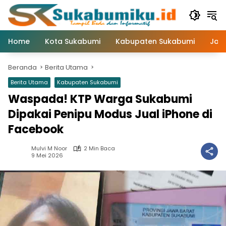
Langsung
ke
konten
Home
Kota Sukabumi
Kabupaten Sukabumi
Jaw
Beranda
Berita Utama
Berita Utama
Kabupaten Sukabumi
Waspada! KTP Warga Sukabumi
Dipakai Penipu Modus Jual iPhone di
Facebook
Mulvi M Noor
2 Min Baca
9 Mei 2026