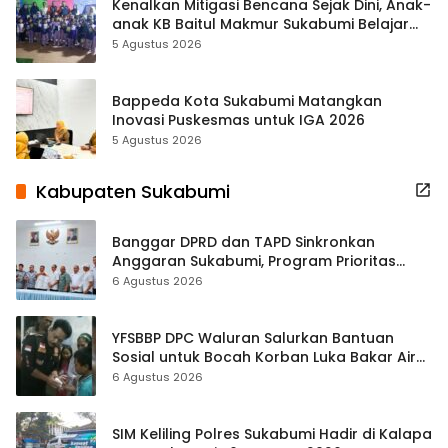
Kenalkan Mitigasi Bencana Sejak Dini, Anak-
anak KB Baitul Makmur Sukabumi Belajar
Lewat Boneka Tangan
5 Agustus 2026
Bappeda Kota Sukabumi Matangkan
Inovasi Puskesmas untuk IGA 2026
5 Agustus 2026
Kabupaten Sukabumi
Banggar DPRD dan TAPD Sinkronkan
Anggaran Sukabumi, Program Prioritas
hingga Pendapatan Dibahas
6 Agustus 2026
YFSBBP DPC Waluran Salurkan Bantuan
Sosial untuk Bocah Korban Luka Bakar Air
Panas
6 Agustus 2026
SIM Keliling Polres Sukabumi Hadir di Kalapa