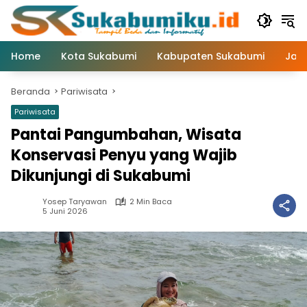
Langsung
ke
konten
Home
Kota Sukabumi
Kabupaten Sukabumi
Jaw
Beranda
Pariwisata
Pariwisata
Pantai Pangumbahan, Wisata
Konservasi Penyu yang Wajib
Dikunjungi di Sukabumi
Yosep Taryawan
2 Min Baca
5 Juni 2026