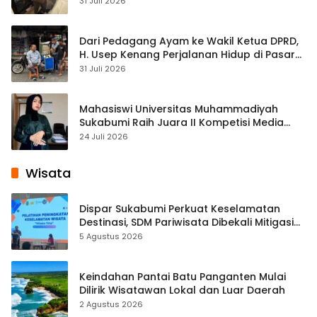
Streaming
31 Juli 2026
Dari Pedagang Ayam ke Wakil Ketua DPRD,
H. Usep Kenang Perjalanan Hidup di Pasar
Cisaat
31 Juli 2026
Mahasiswi Universitas Muhammadiyah
Sukabumi Raih Juara II Kompetisi Media
Pembelajaran Digital Tingkat Internasional
24 Juli 2026
Wisata
Dispar Sukabumi Perkuat Keselamatan
Destinasi, SDM Pariwisata Dibekali Mitigasi
hingga Teknik Evakuasi
5 Agustus 2026
Keindahan Pantai Batu Panganten Mulai
Dilirik Wisatawan Lokal dan Luar Daerah
2 Agustus 2026