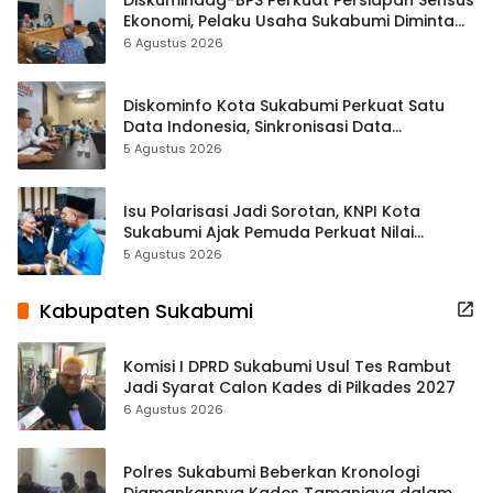
Diskumindag-BPS Perkuat Persiapan Sensus
Ekonomi, Pelaku Usaha Sukabumi Diminta
Terbuka Beri Data
6 Agustus 2026
Diskominfo Kota Sukabumi Perkuat Satu
Data Indonesia, Sinkronisasi Data
Kewilayahan Dikebut
5 Agustus 2026
Isu Polarisasi Jadi Sorotan, KNPI Kota
Sukabumi Ajak Pemuda Perkuat Nilai
Kebangsaan
5 Agustus 2026
Kabupaten Sukabumi
Komisi I DPRD Sukabumi Usul Tes Rambut
Jadi Syarat Calon Kades di Pilkades 2027
6 Agustus 2026
Polres Sukabumi Beberkan Kronologi