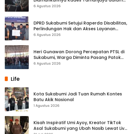
Diamankannya Kades Tamanjaya dalam
Kasus Sabu
6 Agustus 2026
DPRD Sukabumi Setujui Raperda Disabilitas,
Perlindungan Hak dan Akses Layanan
Diperkuat
6 Agustus 2026
Heri Gunawan Dorong Percepatan PTSL di
Sukabumi, Warga Diminta Pasang Patok
Batas Tanah
6 Agustus 2026
Life
Kota Sukabumi Jadi Tuan Rumah Kontes
Batu Akik Nasional
1 Agustus 2026
Kisah Inspiratif Umi Ayoy, Kreator TikTok
Asal Sukabumi yang Ubah Nasib Lewat Live