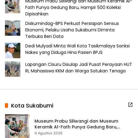
Museum Prabu Siliwangi dan Museum Keramik Al-
Fath Punya Gedung Baru, Hampir 500 Koleksi
Dipisahkan
Diskumindag-BPS Perkuat Persiapan Sensus
Ekonomi, Pelaku Usaha Sukabumi Diminta
Terbuka Beri Data
Dedi Mulyadi Minta Wali Kota Tasikmalaya Sanksi
Nakes yang Diduga Hina Pasien BPJS
Lapangan Cisuru Disulap Jadi Pusat Perayaan HUT
RI, Mahasiswa KKM dan Warga Satukan Tenaga
Kota Sukabumi
Museum Prabu Siliwangi dan Museum
Keramik Al-Fath Punya Gedung Baru,
Hampir 500 Koleksi Dipisahkan
6 Agustus 2026