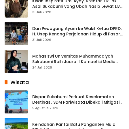
Kisah Inspiratif Umi Ayoy, Kreator TikTok
Asal Sukabumi yang Ubah Nasib Lewat Live
Streaming
31 Juli 2026
Dari Pedagang Ayam ke Wakil Ketua DPRD,
H. Usep Kenang Perjalanan Hidup di Pasar
Cisaat
31 Juli 2026
Mahasiswi Universitas Muhammadiyah
Sukabumi Raih Juara II Kompetisi Media
Pembelajaran Digital Tingkat Internasional
24 Juli 2026
Wisata
Dispar Sukabumi Perkuat Keselamatan
Destinasi, SDM Pariwisata Dibekali Mitigasi
hingga Teknik Evakuasi
5 Agustus 2026
Keindahan Pantai Batu Panganten Mulai