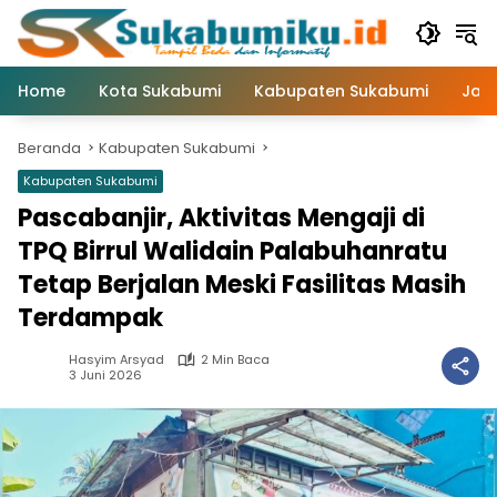
Langsung
ke
konten
Home
Kota Sukabumi
Kabupaten Sukabumi
Jaw
Beranda
Kabupaten Sukabumi
Kabupaten Sukabumi
Pascabanjir, Aktivitas Mengaji di
TPQ Birrul Walidain Palabuhanratu
Tetap Berjalan Meski Fasilitas Masih
Terdampak
Hasyim Arsyad
2 Min Baca
3 Juni 2026