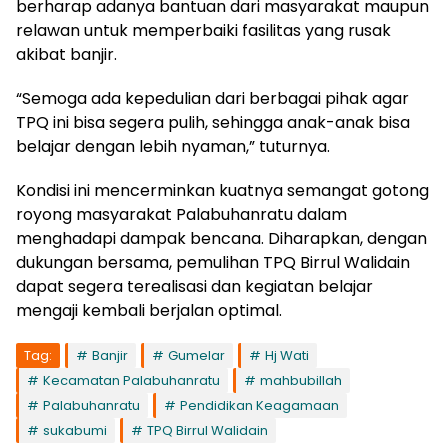
berharap adanya bantuan dari masyarakat maupun
relawan untuk memperbaiki fasilitas yang rusak
akibat banjir.
“Semoga ada kepedulian dari berbagai pihak agar
TPQ ini bisa segera pulih, sehingga anak-anak bisa
belajar dengan lebih nyaman,” tuturnya.
Kondisi ini mencerminkan kuatnya semangat gotong
royong masyarakat Palabuhanratu dalam
menghadapi dampak bencana. Diharapkan, dengan
dukungan bersama, pemulihan TPQ Birrul Walidain
dapat segera terealisasi dan kegiatan belajar
mengaji kembali berjalan optimal.
Tag:
Banjir
Gumelar
Hj Wati
Kecamatan Palabuhanratu
mahbubillah
Palabuhanratu
Pendidikan Keagamaan
sukabumi
TPQ Birrul Walidain