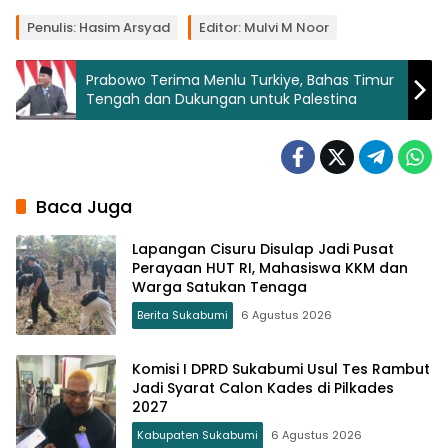
Penulis: Hasim Arsyad
Editor: Mulvi M Noor
Prabowo Terima Menlu Turkiye, Bahas Timur
Tengah dan Dukungan untuk Palestina
Baca Juga
Lapangan Cisuru Disulap Jadi Pusat
Perayaan HUT RI, Mahasiswa KKM dan
Warga Satukan Tenaga
Berita Sukabumi
6 Agustus 2026
Komisi I DPRD Sukabumi Usul Tes Rambut
Jadi Syarat Calon Kades di Pilkades
2027
Kabupaten Sukabumi
6 Agustus 2026