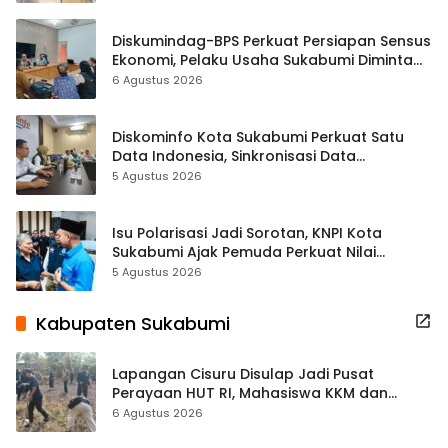
Diskumindag-BPS Perkuat Persiapan Sensus
Ekonomi, Pelaku Usaha Sukabumi Diminta
Terbuka Beri Data
6 Agustus 2026
Diskominfo Kota Sukabumi Perkuat Satu
Data Indonesia, Sinkronisasi Data
Kewilayahan Dikebut
5 Agustus 2026
Isu Polarisasi Jadi Sorotan, KNPI Kota
Sukabumi Ajak Pemuda Perkuat Nilai
Kebangsaan
5 Agustus 2026
Kabupaten Sukabumi
Lapangan Cisuru Disulap Jadi Pusat
Perayaan HUT RI, Mahasiswa KKM dan
Warga Satukan Tenaga
6 Agustus 2026