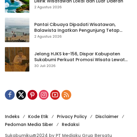
Dilirik Wisatawan Lokal dan Luar Daerah
2 Agustus 2026
Pantai Cibuaya Dipadati Wisatawan,
Balawista Ingatkan Pengunjung Tetap
Waspada
2 Agustus 2026
Jelang HJKS ke-156, Dispar Kabupaten
Sukabumi Perkuat Promosi Wisata Lewat
Publikasi Digital
30 Juli 2026
Indeks
Kode Etik
Privacy Policy
Disclaimer
Pedoman Media Siber
Redaksi
Sukabumiku@2024 by PT Mediaku Grup Bersatu