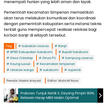
menempati hunian yang lebih aman dan layak.
Pemerintah Kecamatan Simpenan memastikan
akan terus melakukan komunikasi dan koordinasi
dengan pemerintah kabupaten serta instansi teknis
terkait guna mempercepat realisasi relokasi bagi
korban banjir di wilayah tersebut.
Tag:
babakan cisarua
Banjir
BPBD Kabupaten Sukabumi
Bupati Sukabumi
Desa Cidadap
Dinas PU
kampung cisarua
Kaung Luwuk
Kecamatan Simpenan
relokasi warga
sukabumi
supendi
Penulis: Hasim Arsyad
Editor: Mulvi M Noor
Prabowo Tunjuk Nanik S. Deyang Pimpin BGN,
Relawan Harap MBG Makin Optimal