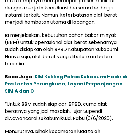
terus berupaya mempercepat proses relokasi
dengan menjalin koordinasi bersama berbagai
instansi terkait. Namun, keterbatasan alat berat
menjadi hambatan utama di lapangan.
Ia menjelaskan, kebutuhan bahan bakar minyak
(BBM) untuk operasional alat berat sebenarnya
sudah disiapkan oleh BPBD Kabupaten Sukabumi.
Hanya saja, alat berat yang dibutuhkan belum
tersedia.
Baca Juga:
SIM Keliling Polres Sukabumi Hadir di
Pos Lantas Parungkuda, Layani Perpanjangan
SIM A dan C
“Untuk BBM sudah siap dari BPBD, cuma alat
beratnya yang jadi masalah,” ujar Supendi
diwawancarai sukabumiku.id, Rabu (3/6/2026).
Menurutnya, pihak kecamatan juga telah