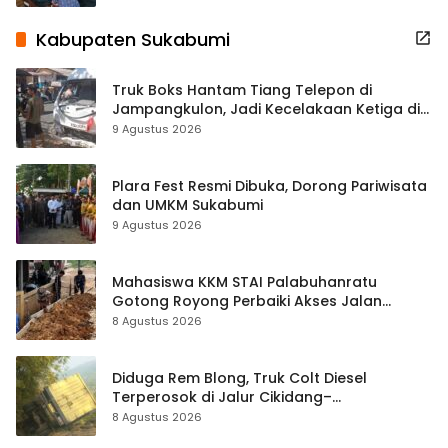
Kabupaten Sukabumi
Truk Boks Hantam Tiang Telepon di
Jampangkulon, Jadi Kecelakaan Ketiga di
Titik yang Sama
9 Agustus 2026
Plara Fest Resmi Dibuka, Dorong Pariwisata
dan UMKM Sukabumi
9 Agustus 2026
Mahasiswa KKM STAI Palabuhanratu
Gotong Royong Perbaiki Akses Jalan
Majelis Ta’lim di Sagaranten
8 Agustus 2026
Diduga Rem Blong, Truk Colt Diesel
Terperosok di Jalur Cikidang–
Palabuhanratu
8 Agustus 2026