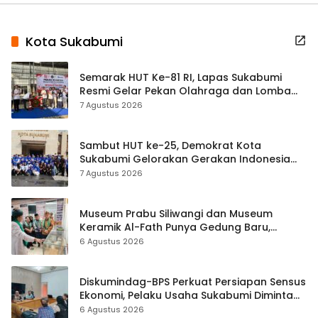
Kota Sukabumi
Semarak HUT Ke-81 RI, Lapas Sukabumi
Resmi Gelar Pekan Olahraga dan Lomba
Tradisional
7 Agustus 2026
Sambut HUT ke-25, Demokrat Kota
Sukabumi Gelorakan Gerakan Indonesia
ASRI Lewat Aksi Bersih Masjid Agung
7 Agustus 2026
Museum Prabu Siliwangi dan Museum
Keramik Al-Fath Punya Gedung Baru,
Hampir 500 Koleksi Dipisahkan
6 Agustus 2026
Diskumindag-BPS Perkuat Persiapan Sensus
Ekonomi, Pelaku Usaha Sukabumi Diminta
Terbuka Beri Data
6 Agustus 2026