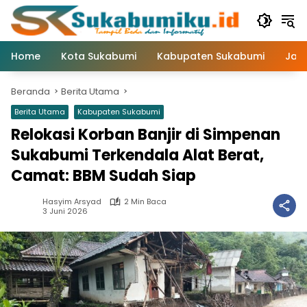
Langsung
ke
konten
Home
Kota Sukabumi
Kabupaten Sukabumi
Jaw
Beranda
Berita Utama
Berita Utama
Kabupaten Sukabumi
Relokasi Korban Banjir di Simpenan
Sukabumi Terkendala Alat Berat,
Camat: BBM Sudah Siap
Hasyim Arsyad
2 Min Baca
3 Juni 2026