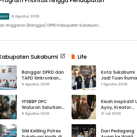
Program Prioritas hingga Pendapatan
bumi
6 Agustus 2026
an Anggaran (Banggar) DPRD Kabupaten Sukabumi…
Kabupaten Sukabumi
Life
Banggar DPRD dan
Kota Sukabumi
TAPD Sinkronkan
Jadi Tuan Rum
Anggaran
Kontes Batu Aki
6 Agustus 2026
1 Agustus 2026
Sukabumi, Program
Nasional
Prioritas hingga
Pendapatan
YFSBBP DPC
Kisah Inspiratif
Dibahas
Waluran Salurkan
Ayoy, Kreator
Bantuan Sosial
TikTok Asal
6 Agustus 2026
31 Juli 2026
untuk Bocah
Sukabumi yang
Korban Luka Bakar
Ubah Nasib Lew
Air Panas
Live Streaming
SIM Keliling Polres
Dari Pedagang
Sukabumi Hadir di
Ayam ke Wakil