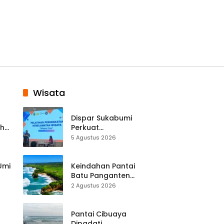
Wisata
Dispar Sukabumi
ah
Perkuat
k
Keselamatan
5 Agustus 2026
Destinasi, SDM
Pariwisata Dibekali
Mitigasi hingga
 Umi
Keindahan Pantai
Teknik Evakuasi
Batu Panganten
Mulai Dilirik
2 Agustus 2026
Wisatawan Lokal
at
dan Luar Daerah
Pantai Cibuaya
Dipadati