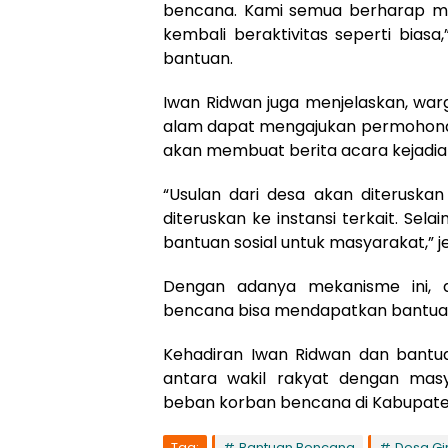
bencana. Kami semua berharap mus
kembali beraktivitas seperti biasa
bantuan.
Iwan Ridwan juga menjelaskan, w
alam dapat mengajukan permohonan 
akan membuat berita acara kejadia
“Usulan dari desa akan diteruska
diteruskan ke instansi terkait. Se
bantuan sosial untuk masyarakat,” j
Dengan adanya mekanisme ini, 
bencana bisa mendapatkan bantuan 
Kehadiran Iwan Ridwan dan bantua
antara wakil rakyat dengan mas
beban korban bencana di Kabupate
Tag:
Bantuan Bencana
Desa Gir