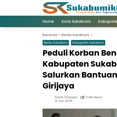
Langsung
ke
konten
Home
Kota Sukabumi
Kabupate
Beranda
Berita Sukabumi
Berita Sukabumi
Kabupaten Sukabumi
Peduli Korban Be
Kabupaten Sukab
Salurkan Bantuan
Girijaya
Yandi Chandra
2 Min Baca
12 Juni 2025