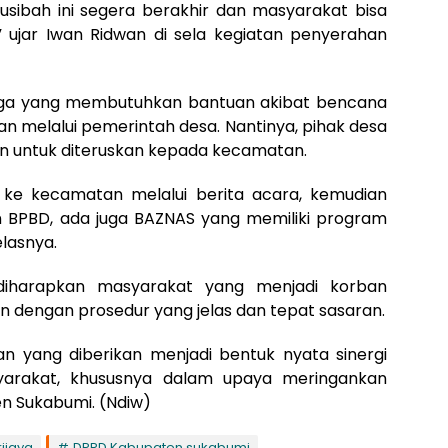
ibah ini segera berakhir dan masyarakat bisa
,” ujar Iwan Ridwan di sela kegiatan penyerahan
arga yang membutuhkan bantuan akibat bencana
melalui pemerintah desa. Nantinya, pihak desa
n untuk diteruskan kepada kecamatan.
n ke kecamatan melalui berita acara, kemudian
lain BPBD, ada juga BAZNAS yang memiliki program
elasnya.
diharapkan masyarakat yang menjadi korban
dengan prosedur yang jelas dan tepat sasaran.
n yang diberikan menjadi bentuk nyata sinergi
yarakat, khususnya dalam upaya meringankan
n Sukabumi. (Ndiw)
ijaya
DPRD Kabupaten sukabumi