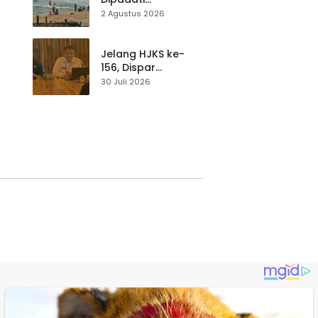
Wisatawan,
2 Agustus 2026
Balawista Ingatkan
p di
Pengunjung Tetap
Waspada
Jelang HJKS ke-
156, Dispar
Kabupaten
30 Juli 2026
Sukabumi Perkuat
si
Promosi Wisata
Lewat Publikasi
Digital