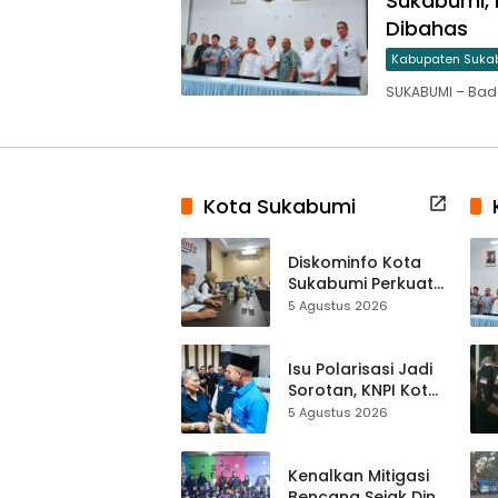
Sukabumi, 
Dibahas
Kabupaten Suka
SUKABUMI – Bad
Kota Sukabumi
Diskominfo Kota
Sukabumi Perkuat
Satu Data
5 Agustus 2026
Indonesia,
Sinkronisasi Data
Kewilayahan
Isu Polarisasi Jadi
Dikebut
Sorotan, KNPI Kota
Sukabumi Ajak
5 Agustus 2026
Pemuda Perkuat
Nilai Kebangsaan
Kenalkan Mitigasi
Bencana Sejak Dini,