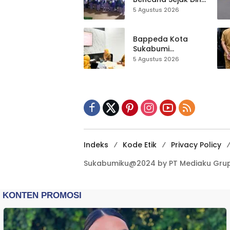
Anak-anak KB
5 Agustus 2026
Baitul Makmur
Sukabumi Belajar
Lewat Boneka
Bappeda Kota
Tangan
Sukabumi
Matangkan Inovasi
5 Agustus 2026
Puskesmas untuk
IGA 2026
Indeks
Kode Etik
Privacy Policy
Sukabumiku@2024 by PT Mediaku Grup