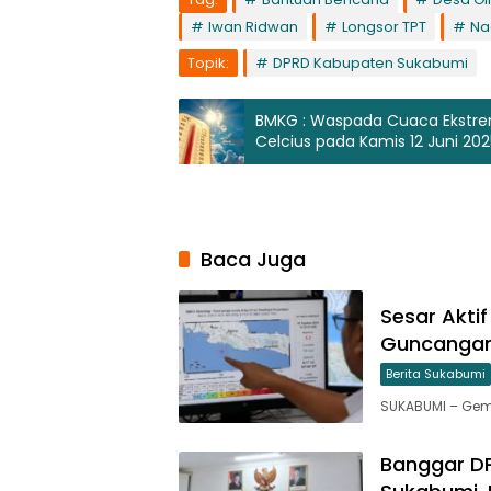
Iwan Ridwan
Longsor TPT
Na
Topik:
DPRD Kabupaten Sukabumi
BMKG : Waspada Cuaca Ekstrem
Celcius pada Kamis 12 Juni 202
Baca Juga
Sesar Akti
Guncangan
Berita Sukabumi
SUKABUMI – Gem
Banggar D