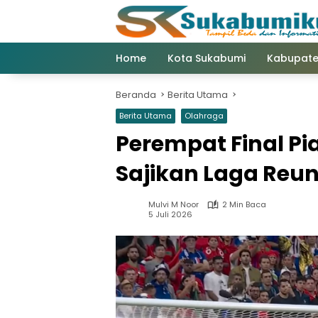
Langsung
ke
konten
Home
Kota Sukabumi
Kabupate
Beranda
Berita Utama
Berita Utama
Olahraga
Perempat Final Pi
Sajikan Laga Reun
Mulvi M Noor
2 Min Baca
5 Juli 2026