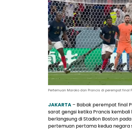
Pertemuan Maroko dan Prancis di perempat final P
JAKARTA
– Babak perempat final P
sarat gengsi ketika Prancis kembal
berlangsung di Stadion Boston pada 
pertemuan pertama kedua negara sej