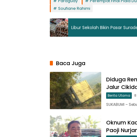
Paraguay
Perempat Final Piala Du
Soufiane Rahimi
Libur Sekolah Bikin Pasar Sura
Baca Juga
Diduga Rem
Jalur Ciki
Berita Utama
8
SUKABUMI – Sebu
Oknum Kade
Paoji Nurj