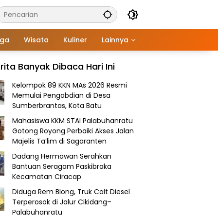
aga
Wisata
Kuliner
Lainnya
rita Banyak Dibaca Hari Ini
Kelompok 89 KKN MAs 2026 Resmi
Memulai Pengabdian di Desa
Sumberbrantas, Kota Batu
Mahasiswa KKM STAI Palabuhanratu
Gotong Royong Perbaiki Akses Jalan
Majelis Ta’lim di Sagaranten
Dadang Hermawan Serahkan
Bantuan Seragam Paskibraka
Kecamatan Ciracap
Diduga Rem Blong, Truk Colt Diesel
Terperosok di Jalur Cikidang–
Palabuhanratu