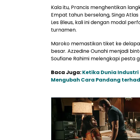
Kala itu, Prancis menghentikan la
Empat tahun berselang, Singa Atl
Les Bleus, kali ini dengan modal pe
turnamen.
Maroko memastikan tiket ke delapa
besar. Azzedine Ounahi menjadi bi
Soufiane Rahimi melengkapi pesta g
Baca Juga:
Ketika Dunia Industr
Mengubah Cara Pandang terhad