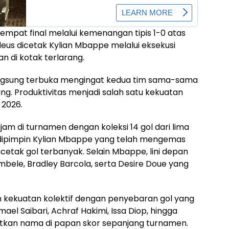
erempat final melalui kemenangan tipis 1-0 atas
eus dicetak Kylian Mbappe melalui eksekusi
an di kotak terlarang.
langsung terbuka mengingat kedua tim sama-sama
 Produktivitas menjadi salah satu kekuatan
 2026.
tajam di turnamen dengan koleksi 14 gol dari lima
 dipimpin Kylian Mbappe yang telah mengemas
cetak gol terbanyak. Selain Mbappe, lini depan
bele, Bradley Barcola, serta Desire Doue yang
 kekuatan kolektif dengan penyebaran gol yang
mael Saibari, Achraf Hakimi, Issa Diop, hingga
atkan nama di papan skor sepanjang turnamen.