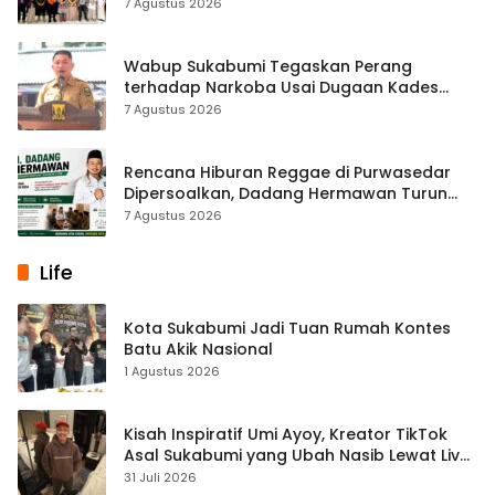
Simpenan
7 Agustus 2026
Wabup Sukabumi Tegaskan Perang
terhadap Narkoba Usai Dugaan Kades
Terlibat
7 Agustus 2026
Rencana Hiburan Reggae di Purwasedar
Dipersoalkan, Dadang Hermawan Turun
Memfasilitasi Musyawarah
7 Agustus 2026
Life
Kota Sukabumi Jadi Tuan Rumah Kontes
Batu Akik Nasional
1 Agustus 2026
Kisah Inspiratif Umi Ayoy, Kreator TikTok
Asal Sukabumi yang Ubah Nasib Lewat Live
Streaming
31 Juli 2026