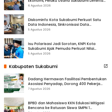
Ekonomi, Pelaku Usaha Sukabumi Diminta
Terbuka Beri Data
6 Agustus 2026
Diskominfo Kota Sukabumi Perkuat Satu
Data Indonesia, Sinkronisasi Data
Kewilayahan Dikebut
5 Agustus 2026
Isu Polarisasi Jadi Sorotan, KNPI Kota
Sukabumi Ajak Pemuda Perkuat Nilai
Kebangsaan
5 Agustus 2026
Kabupaten Sukabumi
Dadang Hermawan Fasilitasi Pembentukan
Asosiasi Penyadap, Dorong 400 Pekerja
Dapat Perlindungan BPJS
7 Agustus 2026
BPBD dan Mahasiswa KKN Edukasi Mitigasi
Bencana ke Ratusan Siswa SMPN 1