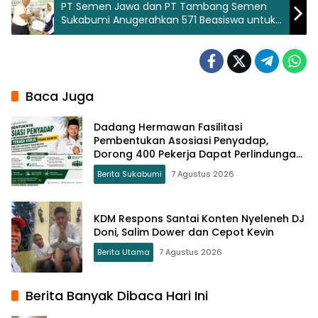
PT Semen Jawa dan PT Tambang Semen
Sukabumi Anugerahkan 571 Beasiswa untuk
Pelajar Sukabumi
Baca Juga
Dadang Hermawan Fasilitasi
Pembentukan Asosiasi Penyadap,
Dorong 400 Pekerja Dapat Perlindungan
BPJS
Berita Sukabumi
7 Agustus 2026
KDM Respons Santai Konten Nyeleneh DJ
Doni, Salim Dower dan Cepot Kevin
Berita Utama
7 Agustus 2026
Berita Banyak Dibaca Hari Ini