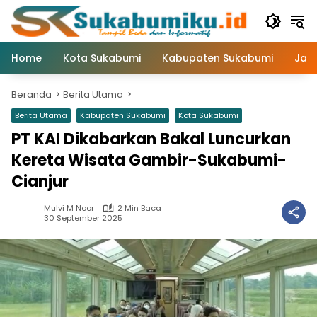
Langsung
ke
konten
Home
Kota Sukabumi
Kabupaten Sukabumi
Jaw
Beranda
Berita Utama
Berita Utama
Kabupaten Sukabumi
Kota Sukabumi
PT KAI Dikabarkan Bakal Luncurkan
Kereta Wisata Gambir-Sukabumi-
Cianjur
Mulvi M Noor
2 Min Baca
30 September 2025