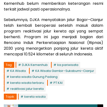
Kemenhub belum memberikan keterangan resmi
terkait jadwal pasti operasionalnya.
Sebelumnya, DJKA menyatakan jalur Bogor–Cianjur
telah kembali beroperasi setelah masuk dalam
program reaktivasi jalur kereta api yang sempat
berhenti. Program ini juga menjadi bagian dari
Rencana Induk Perkeretaapian Nasional (Ripnas)
2030 yang menargetkan panjang jalur kereta aktif
mencapai 10.524 kilometer di seluruh Indonesia.
Tag:
DJKA Kemenhub
ka pariwisata
KA Wisata
KA Wisata Gambir–Sukabumi–Cianjur
kereta wisata Gunung Padang
kereta wisata terbaru
PT KAI
reaktivasi jalur kereta
Topik:
kereta wisata