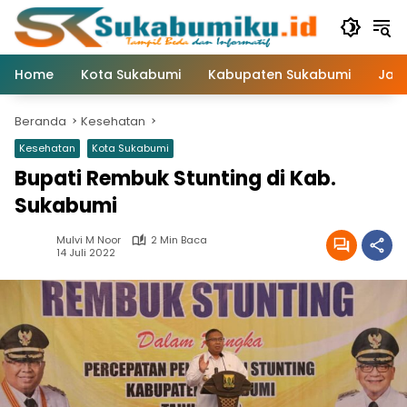
Langsung
ke
konten
Home
Kota Sukabumi
Kabupaten Sukabumi
Jaw
Beranda
Kesehatan
Kesehatan
Kota Sukabumi
Bupati Rembuk Stunting di Kab.
Sukabumi
Mulvi M Noor
2 Min Baca
14 Juli 2022