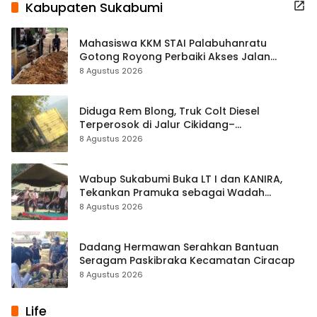
Kabupaten Sukabumi
Mahasiswa KKM STAI Palabuhanratu
Gotong Royong Perbaiki Akses Jalan
Majelis Ta’lim di Sagaranten
8 Agustus 2026
Diduga Rem Blong, Truk Colt Diesel
Terperosok di Jalur Cikidang–
Palabuhanratu
8 Agustus 2026
Wabup Sukabumi Buka LT I dan KANIRA,
Tekankan Pramuka sebagai Wadah
Pembentukan Karakter
8 Agustus 2026
Dadang Hermawan Serahkan Bantuan
Seragam Paskibraka Kecamatan Ciracap
8 Agustus 2026
Life