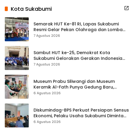
Kota Sukabumi
Semarak HUT Ke-81 RI, Lapas Sukabumi
Resmi Gelar Pekan Olahraga dan Lomba
Tradisional
7 Agustus 2026
Sambut HUT ke-25, Demokrat Kota
Sukabumi Gelorakan Gerakan Indonesia
ASRI Lewat Aksi Bersih Masjid Agung
7 Agustus 2026
Museum Prabu Siliwangi dan Museum
Keramik Al-Fath Punya Gedung Baru,
Hampir 500 Koleksi Dipisahkan
6 Agustus 2026
Diskumindag-BPS Perkuat Persiapan Sensus
Ekonomi, Pelaku Usaha Sukabumi Diminta
Terbuka Beri Data
6 Agustus 2026