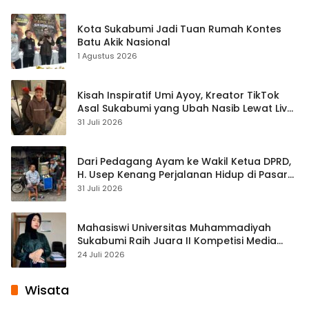
Kota Sukabumi Jadi Tuan Rumah Kontes
Batu Akik Nasional
1 Agustus 2026
Kisah Inspiratif Umi Ayoy, Kreator TikTok
Asal Sukabumi yang Ubah Nasib Lewat Live
Streaming
31 Juli 2026
Dari Pedagang Ayam ke Wakil Ketua DPRD,
H. Usep Kenang Perjalanan Hidup di Pasar
Cisaat
31 Juli 2026
Mahasiswi Universitas Muhammadiyah
Sukabumi Raih Juara II Kompetisi Media
Pembelajaran Digital Tingkat Internasional
24 Juli 2026
Wisata