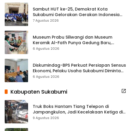
Sambut HUT ke-25, Demokrat Kota
Sukabumi Gelorakan Gerakan Indonesia
ASRI Lewat Aksi Bersih Masjid Agung
7 Agustus 2026
Museum Prabu Siliwangi dan Museum
Keramik Al-Fath Punya Gedung Baru,
Hampir 500 Koleksi Dipisahkan
6 Agustus 2026
Diskumindag-BPS Perkuat Persiapan Sensus
Ekonomi, Pelaku Usaha Sukabumi Diminta
Terbuka Beri Data
6 Agustus 2026
Kabupaten Sukabumi
Truk Boks Hantam Tiang Telepon di
Jampangkulon, Jadi Kecelakaan Ketiga di
Titik yang Sama
9 Agustus 2026