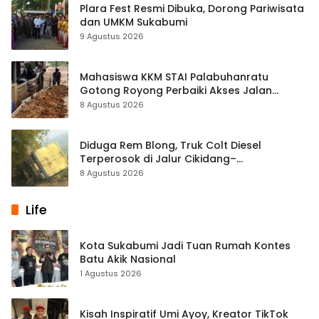
Plara Fest Resmi Dibuka, Dorong Pariwisata
dan UMKM Sukabumi
9 Agustus 2026
Mahasiswa KKM STAI Palabuhanratu
Gotong Royong Perbaiki Akses Jalan
Majelis Ta’lim di Sagaranten
8 Agustus 2026
Diduga Rem Blong, Truk Colt Diesel
Terperosok di Jalur Cikidang–
Palabuhanratu
8 Agustus 2026
Life
Kota Sukabumi Jadi Tuan Rumah Kontes
Batu Akik Nasional
1 Agustus 2026
Kisah Inspiratif Umi Ayoy, Kreator TikTok