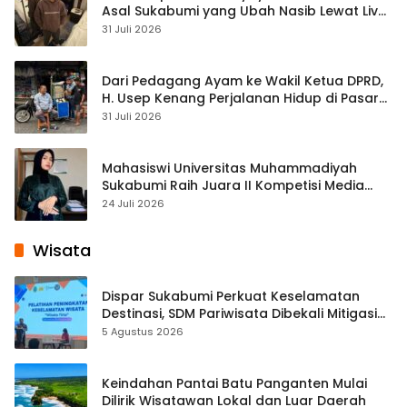
Asal Sukabumi yang Ubah Nasib Lewat Live
Streaming
31 Juli 2026
Dari Pedagang Ayam ke Wakil Ketua DPRD,
H. Usep Kenang Perjalanan Hidup di Pasar
Cisaat
31 Juli 2026
Mahasiswi Universitas Muhammadiyah
Sukabumi Raih Juara II Kompetisi Media
Pembelajaran Digital Tingkat Internasional
24 Juli 2026
Wisata
Dispar Sukabumi Perkuat Keselamatan
Destinasi, SDM Pariwisata Dibekali Mitigasi
hingga Teknik Evakuasi
5 Agustus 2026
Keindahan Pantai Batu Panganten Mulai
Dilirik Wisatawan Lokal dan Luar Daerah