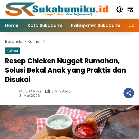
Langsung
ke
konten
Home
Kota Sukabumi
Kabupaten Sukabumi
Jaw
Beranda
Kuliner
Kuliner
Resep Chicken Nugget Rumahan,
Solusi Bekal Anak yang Praktis dan
Disukai
Mulvi M Noor
2 Min Baca
31 Mei 2026