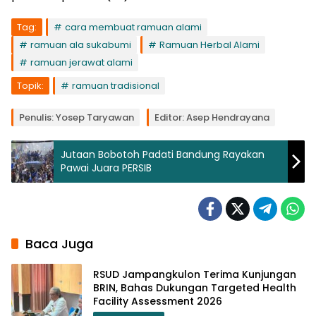
Tag:
cara membuat ramuan alami
ramuan ala sukabumi
Ramuan Herbal Alami
ramuan jerawat alami
Topik:
ramuan tradisional
Penulis: Yosep Taryawan
Editor: Asep Hendrayana
Jutaan Bobotoh Padati Bandung Rayakan
Pawai Juara PERSIB
Baca Juga
RSUD Jampangkulon Terima Kunjungan
BRIN, Bahas Dukungan Targeted Health
Facility Assessment 2026