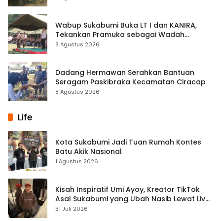
Wabup Sukabumi Buka LT I dan KANIRA,
Tekankan Pramuka sebagai Wadah
Pembentukan Karakter
8 Agustus 2026
Dadang Hermawan Serahkan Bantuan
Seragam Paskibraka Kecamatan Ciracap
8 Agustus 2026
Life
Kota Sukabumi Jadi Tuan Rumah Kontes
Batu Akik Nasional
1 Agustus 2026
Kisah Inspiratif Umi Ayoy, Kreator TikTok
Asal Sukabumi yang Ubah Nasib Lewat Live
Streaming
31 Juli 2026