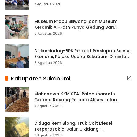
ASRI Lewat Aksi Bersih Masjid Agung
7 Agustus 2026
Museum Prabu Siliwangi dan Museum
Keramik Al-Fath Punya Gedung Baru,
Hampir 500 Koleksi Dipisahkan
6 Agustus 2026
Diskumindag-BPS Perkuat Persiapan Sensus
Ekonomi, Pelaku Usaha Sukabumi Diminta
Terbuka Beri Data
6 Agustus 2026
Kabupaten Sukabumi
Mahasiswa KKM STAI Palabuhanratu
Gotong Royong Perbaiki Akses Jalan
Majelis Ta’lim di Sagaranten
8 Agustus 2026
Diduga Rem Blong, Truk Colt Diesel
Terperosok di Jalur Cikidang–
Palabuhanratu
8 Agustus 2026