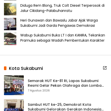
Diduga Rem Blong, Truk Colt Diesel Terperosok di
Jalur Cikidang–Palabuhanratu
Heri Gunawan dan Bawaslu Jabar Ajak Warga
Sukabumi Jadi Garda Pengawas Demokrasi
Wabup Sukabumi Buka LT I dan KANIRA, Tekankan
Pramuka sebagai Wadah Pembentukan Karakter
Kota Sukabumi
Semarak HUT Ke-81 RI, Lapas Sukabumi
Resmi Gelar Pekan Olahraga dan Lomba
Tradisional
7 Agustus 2026
Sambut HUT ke-25, Demokrat Kota
Sukabumi Gelorakan Gerakan Indonesia