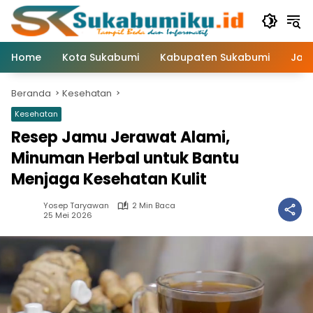
Langsung
ke
konten
Home
Kota Sukabumi
Kabupaten Sukabumi
Jaw
Beranda
Kesehatan
Kesehatan
Resep Jamu Jerawat Alami,
Minuman Herbal untuk Bantu
Menjaga Kesehatan Kulit
Yosep Taryawan
2 Min Baca
25 Mei 2026