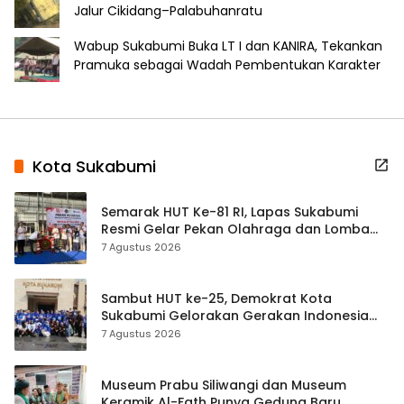
Jalur Cikidang–Palabuhanratu
Wabup Sukabumi Buka LT I dan KANIRA, Tekankan
Pramuka sebagai Wadah Pembentukan Karakter
Kota Sukabumi
Semarak HUT Ke-81 RI, Lapas Sukabumi
Resmi Gelar Pekan Olahraga dan Lomba
Tradisional
7 Agustus 2026
Sambut HUT ke-25, Demokrat Kota
Sukabumi Gelorakan Gerakan Indonesia
ASRI Lewat Aksi Bersih Masjid Agung
7 Agustus 2026
Museum Prabu Siliwangi dan Museum
Keramik Al-Fath Punya Gedung Baru,