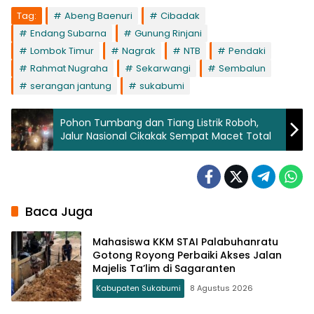
Tag:
Abeng Baenuri
Cibadak
Endang Subarna
Gunung Rinjani
Lombok Timur
Nagrak
NTB
Pendaki
Rahmat Nugraha
Sekarwangi
Sembalun
serangan jantung
sukabumi
Pohon Tumbang dan Tiang Listrik Roboh,
Jalur Nasional Cikakak Sempat Macet Total
Baca Juga
Mahasiswa KKM STAI Palabuhanratu
Gotong Royong Perbaiki Akses Jalan
Majelis Ta’lim di Sagaranten
Kabupaten Sukabumi
8 Agustus 2026