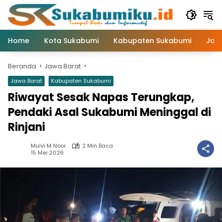
Langsung
ke
konten
Home
Kota Sukabumi
Kabupaten Sukabumi
Jaw
Beranda
Jawa Barat
Jawa Barat
Kabupaten Sukabumi
Riwayat Sesak Napas Terungkap,
Pendaki Asal Sukabumi Meninggal di
Rinjani
Mulvi M Noor
2 Min Baca
15 Mei 2026