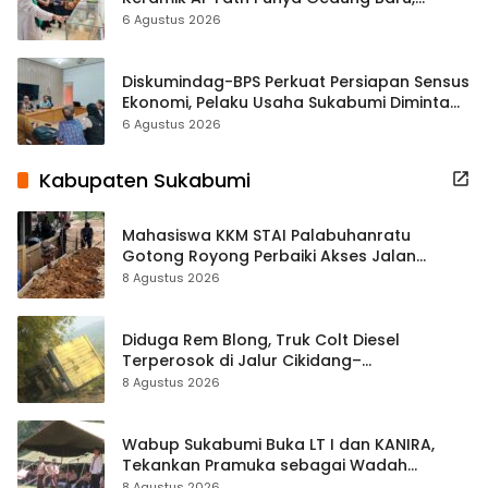
Hampir 500 Koleksi Dipisahkan
6 Agustus 2026
Diskumindag-BPS Perkuat Persiapan Sensus
Ekonomi, Pelaku Usaha Sukabumi Diminta
Terbuka Beri Data
6 Agustus 2026
Kabupaten Sukabumi
Mahasiswa KKM STAI Palabuhanratu
Gotong Royong Perbaiki Akses Jalan
Majelis Ta’lim di Sagaranten
8 Agustus 2026
Diduga Rem Blong, Truk Colt Diesel
Terperosok di Jalur Cikidang–
Palabuhanratu
8 Agustus 2026
Wabup Sukabumi Buka LT I dan KANIRA,
Tekankan Pramuka sebagai Wadah
Pembentukan Karakter
8 Agustus 2026