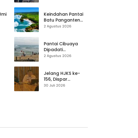
Destinasi, SDM
Pariwisata Dibekali
Mitigasi hingga
 Umi
Keindahan Pantai
Teknik Evakuasi
Batu Panganten
Mulai Dilirik
2 Agustus 2026
Wisatawan Lokal
at
dan Luar Daerah
Pantai Cibuaya
Dipadati
Wisatawan,
2 Agustus 2026
Balawista Ingatkan
p di
Pengunjung Tetap
Waspada
Jelang HJKS ke-
156, Dispar
Kabupaten
30 Juli 2026
Sukabumi Perkuat
si
Promosi Wisata
Lewat Publikasi
Digital