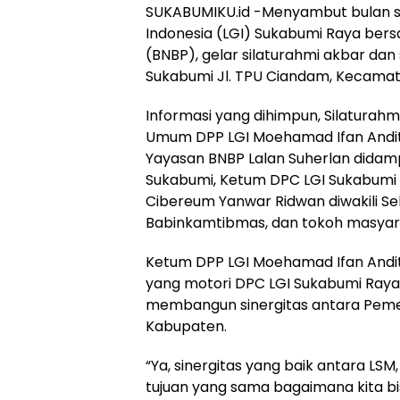
SUKABUMIKU.id -Menyambut bulan su
Indonesia (LGI) Sukabumi Raya bers
(BNBP), gelar silaturahmi akbar dan
Sukabumi Jl. TPU Ciandam, Kecamat
Informasi yang dihimpun, Silaturahmi
Umum DPP LGI Moehamad Ifan Andit
Yayasan BNBP Lalan Suherlan didam
Sukabumi, Ketum DPC LGI Sukabumi
Cibereum Yanwar Ridwan diwakili Sek
Babinkamtibmas, dan tokoh masya
Ketum DPP LGI Moehamad Ifan Andit
yang motori DPC LGI Sukabumi Raya
membangun sinergitas antara Pem
Kabupaten.
“Ya, sinergitas yang baik antara LSM
tujuan yang sama bagaimana kita 