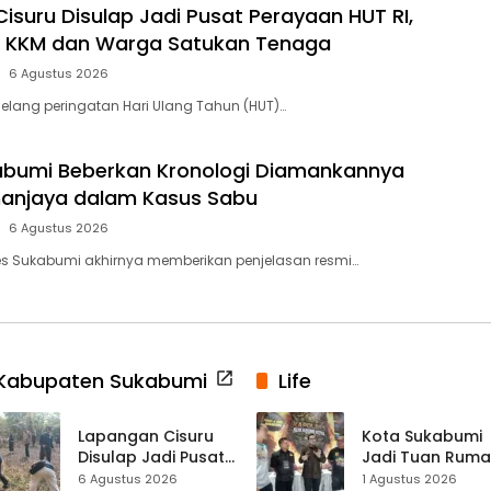
isuru Disulap Jadi Pusat Perayaan HUT RI,
 KKM dan Warga Satukan Tenaga
6 Agustus 2026
elang peringatan Hari Ulang Tahun (HUT)…
abumi Beberkan Kronologi Diamankannya
anjaya dalam Kasus Sabu
6 Agustus 2026
es Sukabumi akhirnya memberikan penjelasan resmi…
Kabupaten Sukabumi
Life
Lapangan Cisuru
Kota Sukabumi
Disulap Jadi Pusat
Jadi Tuan Rum
Perayaan HUT RI,
Kontes Batu Aki
6 Agustus 2026
1 Agustus 2026