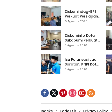
Al-Fath Punya
Gedung Baru,
Hampir 500 Koleksi
Diskumindag-BPS
Dipisahkan
Perkuat Persiapan
Sensus Ekonomi,
6 Agustus 2026
Pelaku Usaha
Sukabumi Diminta
Terbuka Beri Data
Diskominfo Kota
Sukabumi Perkuat
Satu Data
5 Agustus 2026
Indonesia,
Sinkronisasi Data
Kewilayahan
Isu Polarisasi Jadi
Dikebut
Sorotan, KNPI Kota
Sukabumi Ajak
5 Agustus 2026
Pemuda Perkuat
Nilai Kebangsaan
Indeks
Kode Etik
Privacy Policy