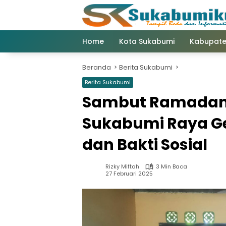
Langsung
ke
konten
Home
Kota Sukabumi
Kabupate
Beranda
Berita Sukabumi
Berita Sukabumi
Sambut Ramadan 1
Sukabumi Raya Ge
dan Bakti Sosial
Rizky Miftah
3 Min Baca
27 Februari 2025