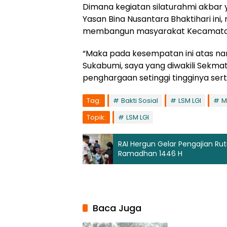
Dimana kegiatan silaturahmi akbar 
Yasan Bina Nusantara Bhaktihari ini
membangun masyarakat Kecamata
“Maka pada kesempatan ini atas n
Sukabumi, saya yang diwakili Sek
penghargaan setinggi tingginya sert
Tag:
Bakti Sosial
LSM LGI
M
Topik:
LSM LGI
RAI Hergun Gelar Pengajian Ru
Ramadhan 1446 H
Baca Juga