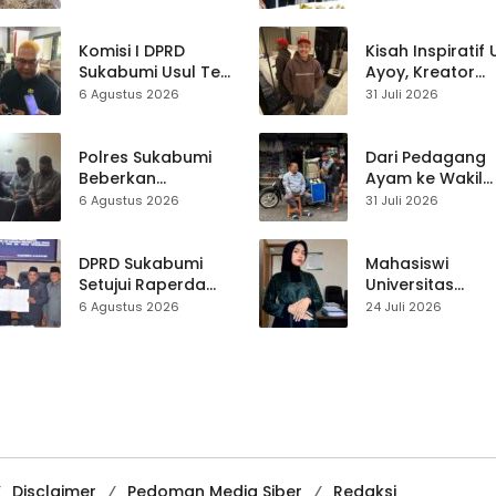
Mahasiswa KKM
Nasional
dan Warga
Satukan Tenaga
Komisi I DPRD
Kisah Inspiratif
Sukabumi Usul Tes
Ayoy, Kreator
Rambut Jadi
TikTok Asal
6 Agustus 2026
31 Juli 2026
Syarat Calon
Sukabumi yang
Kades di Pilkades
Ubah Nasib Lew
2027
Live Streaming
Polres Sukabumi
Dari Pedagang
Beberkan
Ayam ke Wakil
Kronologi
Ketua DPRD, H.
6 Agustus 2026
31 Juli 2026
Diamankannya
Usep Kenang
Kades Tamanjaya
Perjalanan Hidu
dalam Kasus Sabu
Pasar Cisaat
DPRD Sukabumi
Mahasiswi
Setujui Raperda
Universitas
Disabilitas,
Muhammadiyah
6 Agustus 2026
24 Juli 2026
Perlindungan Hak
Sukabumi Raih
dan Akses Layanan
Juara II Kompeti
Diperkuat
Media
Pembelajaran
Digital Tingkat
Internasional
Disclaimer
Pedoman Media Siber
Redaksi