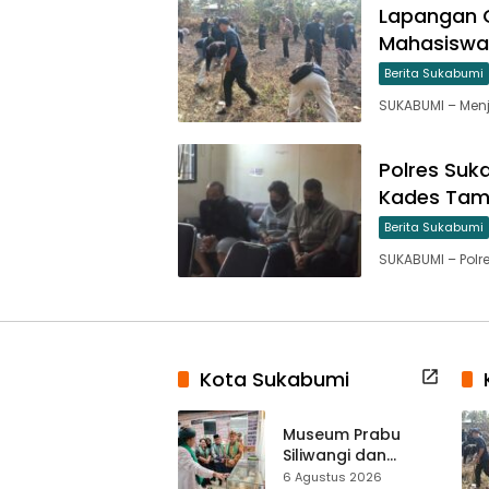
Lapangan C
Mahasiswa
Berita Sukabumi
SUKABUMI – Menj
Polres Suk
Kades Tam
Berita Sukabumi
SUKABUMI – Polr
Kota Sukabumi
Museum Prabu
Siliwangi dan
Museum Keramik
6 Agustus 2026