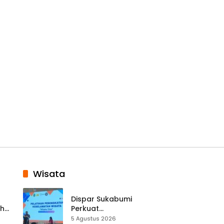
Wisata
Dispar Sukabumi
ah
Perkuat
k
Keselamatan
5 Agustus 2026