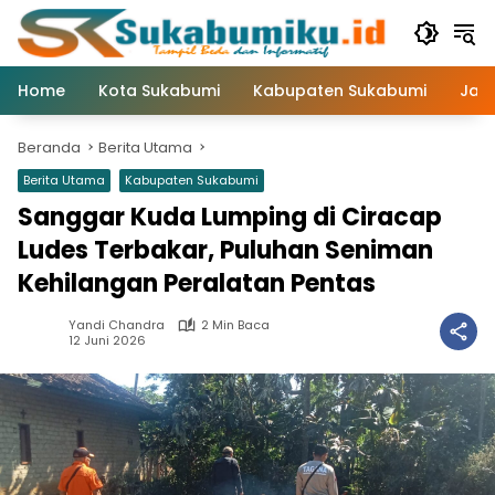
Langsung
ke
konten
Home
Kota Sukabumi
Kabupaten Sukabumi
Jaw
Beranda
Berita Utama
Berita Utama
Kabupaten Sukabumi
Sanggar Kuda Lumping di Ciracap
Ludes Terbakar, Puluhan Seniman
Kehilangan Peralatan Pentas
Yandi Chandra
2 Min Baca
12 Juni 2026