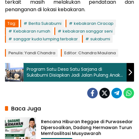
terkait masih melakukan pendataan dan
penanganan di lokasi kebakaran.
Tag:
Berita Sukabumi
kebakaran Ciracap
Kebakaran rumah
kebakaran sanggar seni
sanggar kuda lumping terbakar
sukabumi
Penulis: Yandi Chandra
Editor: Chandra Maulana
Program Satu Desa Satu Sarjana di
Sukabumi Disiapkan Jadi Jalan Pulang Anak
Muda Bangun Kampung
Baca Juga
Rencana Hiburan Reggae di Purwasedar
Dipersoalkan, Dadang Hermawan Turun
Memfasilitasi Musyawarah