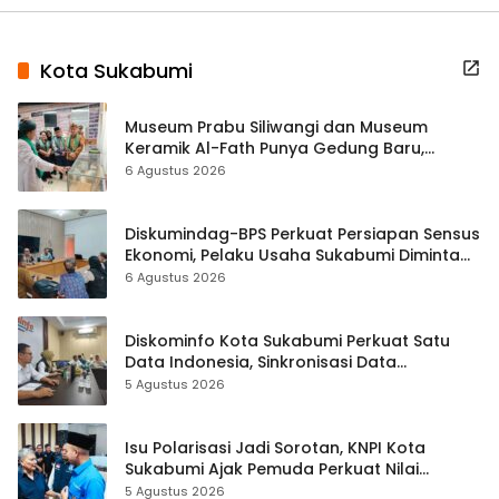
Kota Sukabumi
Museum Prabu Siliwangi dan Museum
Keramik Al-Fath Punya Gedung Baru,
Hampir 500 Koleksi Dipisahkan
6 Agustus 2026
Diskumindag-BPS Perkuat Persiapan Sensus
Ekonomi, Pelaku Usaha Sukabumi Diminta
Terbuka Beri Data
6 Agustus 2026
Diskominfo Kota Sukabumi Perkuat Satu
Data Indonesia, Sinkronisasi Data
Kewilayahan Dikebut
5 Agustus 2026
Isu Polarisasi Jadi Sorotan, KNPI Kota
Sukabumi Ajak Pemuda Perkuat Nilai
Kebangsaan
5 Agustus 2026