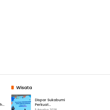
Wisata
Dispar Sukabumi
ah
Perkuat
k
Keselamatan
5 Agustus 2026