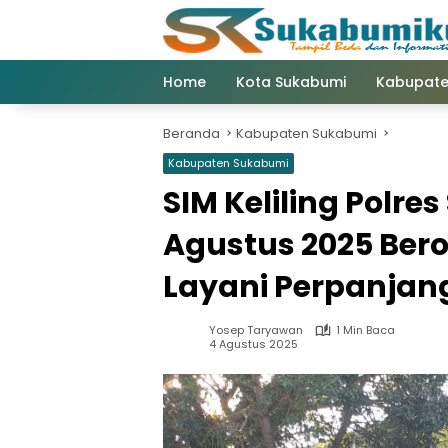
Langsung
ke
konten
Home
Kota Sukabumi
Kabupate
Beranda
Kabupaten Sukabumi
Kabupaten Sukabumi
SIM Keliling Polre
Agustus 2025 Bero
Layani Perpanjan
Yosep Taryawan
1 Min Baca
4 Agustus 2025