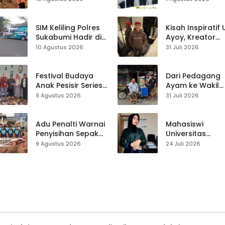
Perhutani di
Nasional
Jampangtengah
Sukabumi
SIM Keliling Polres
Kisah Inspiratif
Sukabumi Hadir di
Ayoy, Kreator
Alun-Alun
TikTok Asal
10 Agustus 2026
31 Juli 2026
Bunderan Surade,
Sukabumi yang
Senin 10 Agustus
Ubah Nasib Lew
2026
Live Streaming
Festival Budaya
Dari Pedagang
Anak Pesisir Series
Ayam ke Wakil
4 Digelar di
Ketua DPRD, H.
9 Agustus 2026
31 Juli 2026
Ciracap, Panitia
Usep Kenang
Apresiasi
Perjalanan Hidu
Dukungan
Pasar Cisaat
Adu Penalti Warnai
Mahasiswi
Disbudpora
Penyisihan Sepak
Universitas
Sukabumi
Bola PHBN
Muhammadiyah
9 Agustus 2026
24 Juli 2026
Jampangkulon
Sukabumi Raih
Juara II Kompeti
Media
Pembelajaran
Digital Tingkat
Internasional