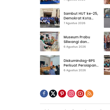
Olahraga dan
Lomba Tradisional
Sambut HUT ke-25,
Demokrat Kota
Sukabumi
7 Agustus 2026
Gelorakan
Gerakan Indonesia
ASRI Lewat Aksi
Museum Prabu
Bersih Masjid
Siliwangi dan
Agung
Museum Keramik
6 Agustus 2026
Al-Fath Punya
Gedung Baru,
Hampir 500 Koleksi
Diskumindag-BPS
Dipisahkan
Perkuat Persiapan
Sensus Ekonomi,
6 Agustus 2026
Pelaku Usaha
Sukabumi Diminta
Terbuka Beri Data