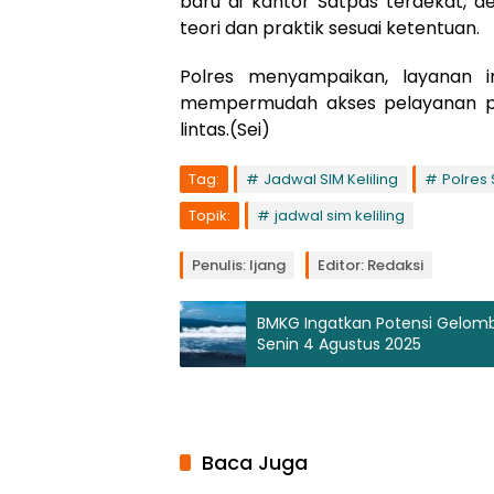
baru di kantor Satpas terdekat, 
teori dan praktik sesuai ketentuan.
Polres menyampaikan, layanan 
mempermudah akses pelayanan publ
lintas.(Sei)
Tag:
Jadwal SIM Keliling
Polres
Topik:
jadwal sim keliling
Penulis: Ijang
Editor: Redaksi
BMKG Ingatkan Potensi Gelomb
Senin 4 Agustus 2025
Baca Juga