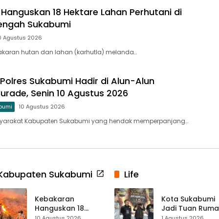
Hanguskan 18 Hektare Lahan Perhutani di
ngah Sukabumi
0 Agustus 2026
akaran hutan dan lahan (karhutla) melanda…
g Polres Sukabumi Hadir di Alun-Alun
urade, Senin 10 Agustus 2026
bumi
10 Agustus 2026
syarakat Kabupaten Sukabumi yang hendak memperpanjang…
Kabupaten Sukabumi
Life
Kebakaran
Kota Sukabumi
Hanguskan 18
Jadi Tuan Rum
Hektare Lahan
Kontes Batu Aki
10 Agustus 2026
1 Agustus 2026