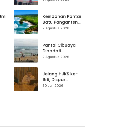
Destinasi, SDM
Pariwisata Dibekali
Mitigasi hingga
 Umi
Keindahan Pantai
Teknik Evakuasi
Batu Panganten
Mulai Dilirik
2 Agustus 2026
Wisatawan Lokal
at
dan Luar Daerah
Pantai Cibuaya
Dipadati
Wisatawan,
2 Agustus 2026
Balawista Ingatkan
p di
Pengunjung Tetap
Waspada
Jelang HJKS ke-
156, Dispar
Kabupaten
30 Juli 2026
Sukabumi Perkuat
si
Promosi Wisata
Lewat Publikasi
Digital