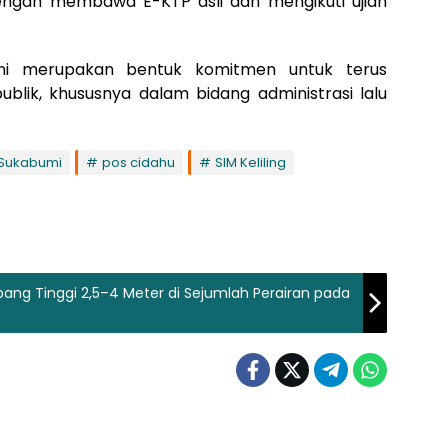
dengan membawa E-KTP asli dan mengikuti ujian
ini merupakan bentuk komitmen untuk terus
ik, khususnya dalam bidang administrasi lalu
 Sukabumi
pos cidahu
SIM Keliling
ang Tinggi 2,5–4 Meter di Sejumlah Perairan pada