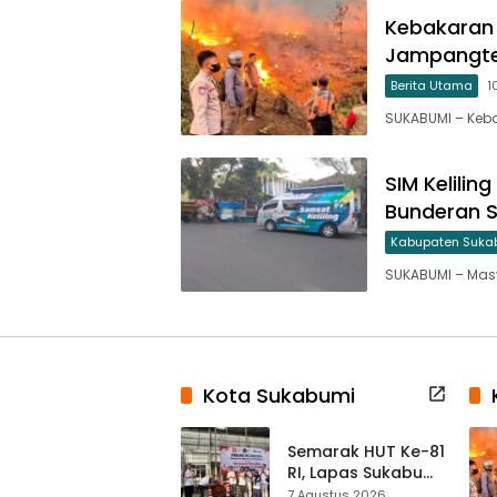
Kebakaran 
Jampangte
Berita Utama
1
SUKABUMI – Keb
SIM Kelilin
Bunderan S
Kabupaten Suka
SUKABUMI – Ma
Kota Sukabumi
Semarak HUT Ke-81
RI, Lapas Sukabumi
Resmi Gelar Pekan
7 Agustus 2026