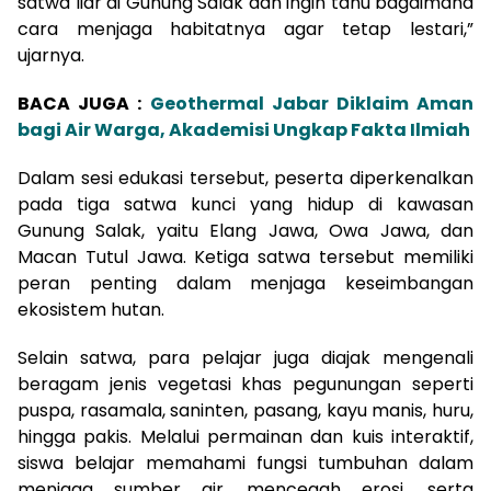
satwa liar di Gunung Salak dan ingin tahu bagaimana
cara menjaga habitatnya agar tetap lestari,”
ujarnya.
BACA JUGA :
Geothermal Jabar Diklaim Aman
bagi Air Warga, Akademisi Ungkap Fakta Ilmiah
Dalam sesi edukasi tersebut, peserta diperkenalkan
pada tiga satwa kunci yang hidup di kawasan
Gunung Salak, yaitu Elang Jawa, Owa Jawa, dan
Macan Tutul Jawa. Ketiga satwa tersebut memiliki
peran penting dalam menjaga keseimbangan
ekosistem hutan.
Selain satwa, para pelajar juga diajak mengenali
beragam jenis vegetasi khas pegunungan seperti
puspa, rasamala, saninten, pasang, kayu manis, huru,
hingga pakis. Melalui permainan dan kuis interaktif,
siswa belajar memahami fungsi tumbuhan dalam
menjaga sumber air, mencegah erosi, serta