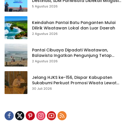
Destinasi, SDM Pariwisata Dibekali Mitigasi
hingga Teknik Evakuasi
5 Agustus 2026
Keindahan Pantai Batu Panganten Mulai
Dilirik Wisatawan Lokal dan Luar Daerah
2 Agustus 2026
Pantai Cibuaya Dipadati Wisatawan,
Balawista Ingatkan Pengunjung Tetap
Waspada
2 Agustus 2026
Jelang HJKS ke-156, Dispar Kabupaten
Sukabumi Perkuat Promosi Wisata Lewat
Publikasi Digital
30 Juli 2026