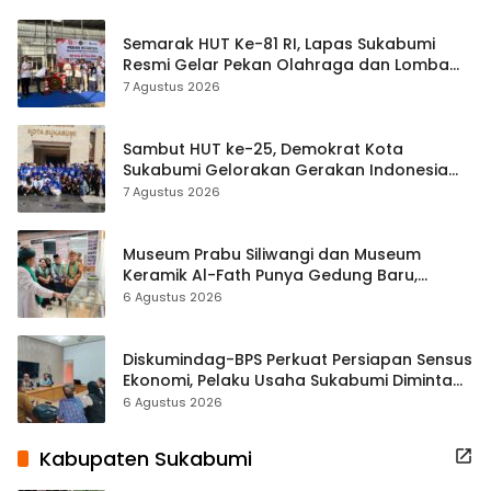
Semarak HUT Ke-81 RI, Lapas Sukabumi
Resmi Gelar Pekan Olahraga dan Lomba
Tradisional
7 Agustus 2026
Sambut HUT ke-25, Demokrat Kota
Sukabumi Gelorakan Gerakan Indonesia
ASRI Lewat Aksi Bersih Masjid Agung
7 Agustus 2026
Museum Prabu Siliwangi dan Museum
Keramik Al-Fath Punya Gedung Baru,
Hampir 500 Koleksi Dipisahkan
6 Agustus 2026
Diskumindag-BPS Perkuat Persiapan Sensus
Ekonomi, Pelaku Usaha Sukabumi Diminta
Terbuka Beri Data
6 Agustus 2026
Kabupaten Sukabumi