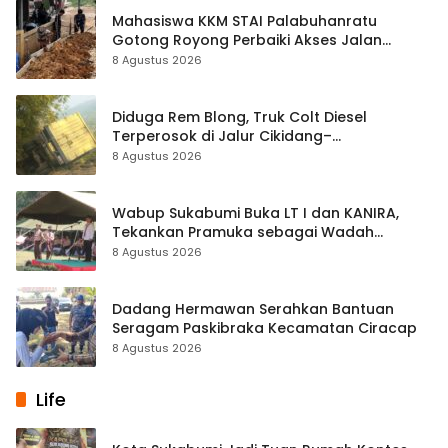
Mahasiswa KKM STAI Palabuhanratu
Gotong Royong Perbaiki Akses Jalan
Majelis Ta’lim di Sagaranten
8 Agustus 2026
Diduga Rem Blong, Truk Colt Diesel
Terperosok di Jalur Cikidang–
Palabuhanratu
8 Agustus 2026
Wabup Sukabumi Buka LT I dan KANIRA,
Tekankan Pramuka sebagai Wadah
Pembentukan Karakter
8 Agustus 2026
Dadang Hermawan Serahkan Bantuan
Seragam Paskibraka Kecamatan Ciracap
8 Agustus 2026
Life