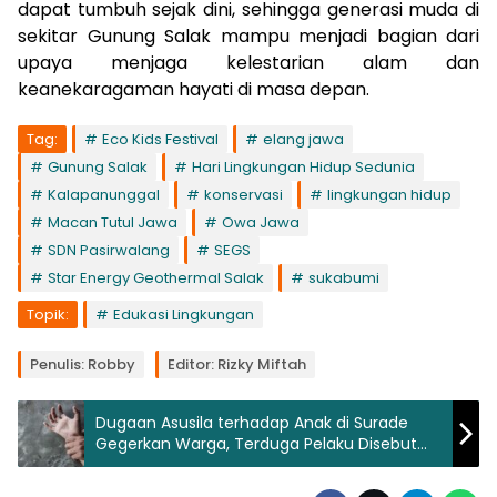
dapat tumbuh sejak dini, sehingga generasi muda di
sekitar Gunung Salak mampu menjadi bagian dari
upaya menjaga kelestarian alam dan
keanekaragaman hayati di masa depan.
Tag:
Eco Kids Festival
elang jawa
Gunung Salak
Hari Lingkungan Hidup Sedunia
Kalapanunggal
konservasi
lingkungan hidup
Macan Tutul Jawa
Owa Jawa
SDN Pasirwalang
SEGS
Star Energy Geothermal Salak
sukabumi
Topik:
Edukasi Lingkungan
Penulis: Robby
Editor: Rizky Miftah
Dugaan Asusila terhadap Anak di Surade
Gegerkan Warga, Terduga Pelaku Disebut
Ayah Kandung Korban