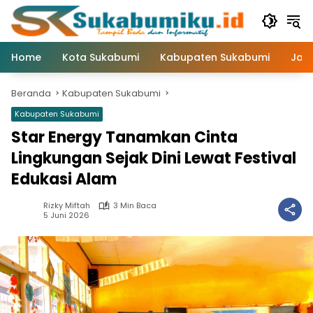
Langsung
ke
konten
Home
Kota Sukabumi
Kabupaten Sukabumi
Jaw
Beranda
Kabupaten Sukabumi
Kabupaten Sukabumi
Star Energy Tanamkan Cinta
Lingkungan Sejak Dini Lewat Festival
Edukasi Alam
Rizky Miftah
3 Min Baca
5 Juni 2026