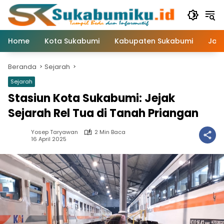
Langsung
ke
konten
Home
Kota Sukabumi
Kabupaten Sukabumi
Jaw
Beranda
Sejarah
Sejarah
Stasiun Kota Sukabumi: Jejak
Sejarah Rel Tua di Tanah Priangan
Yosep Taryawan
2 Min Baca
16 April 2025