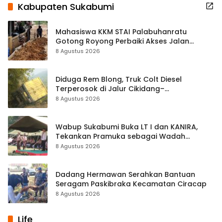
Kabupaten Sukabumi
Mahasiswa KKM STAI Palabuhanratu
Gotong Royong Perbaiki Akses Jalan
Majelis Ta’lim di Sagaranten
8 Agustus 2026
Diduga Rem Blong, Truk Colt Diesel
Terperosok di Jalur Cikidang–
Palabuhanratu
8 Agustus 2026
Wabup Sukabumi Buka LT I dan KANIRA,
Tekankan Pramuka sebagai Wadah
Pembentukan Karakter
8 Agustus 2026
Dadang Hermawan Serahkan Bantuan
Seragam Paskibraka Kecamatan Ciracap
8 Agustus 2026
Life