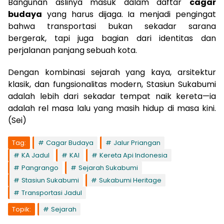
Bangunan aslinya masuk dalam daftar
cagar
budaya
yang harus dijaga. Ia menjadi pengingat
bahwa transportasi bukan sekadar sarana
bergerak, tapi juga bagian dari identitas dan
perjalanan panjang sebuah kota.
Dengan kombinasi sejarah yang kaya, arsitektur
klasik, dan fungsionalitas modern, Stasiun Sukabumi
adalah lebih dari sekadar tempat naik kereta—ia
adalah rel masa lalu yang masih hidup di masa kini.
(Sei)
Tag:
Cagar Budaya
Jalur Priangan
KA Jadul
KAI
Kereta Api Indonesia
Pangrango
Sejarah Sukabumi
Stasiun Sukabumi
Sukabumi Heritage
Transportasi Jadul
Topik:
Sejarah