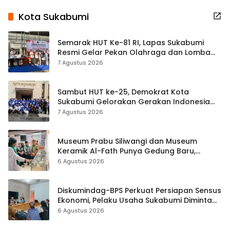
Kota Sukabumi
Semarak HUT Ke-81 RI, Lapas Sukabumi
Resmi Gelar Pekan Olahraga dan Lomba
Tradisional
7 Agustus 2026
Sambut HUT ke-25, Demokrat Kota
Sukabumi Gelorakan Gerakan Indonesia
ASRI Lewat Aksi Bersih Masjid Agung
7 Agustus 2026
Museum Prabu Siliwangi dan Museum
Keramik Al-Fath Punya Gedung Baru,
Hampir 500 Koleksi Dipisahkan
6 Agustus 2026
Diskumindag-BPS Perkuat Persiapan Sensus
Ekonomi, Pelaku Usaha Sukabumi Diminta
Terbuka Beri Data
6 Agustus 2026