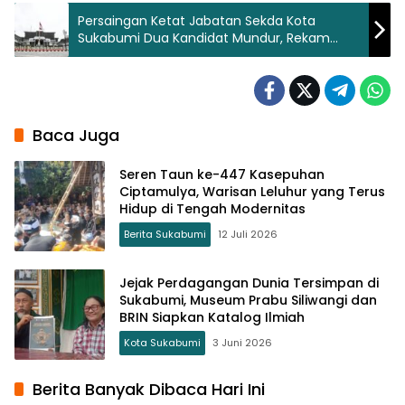
Persaingan Ketat Jabatan Sekda Kota
Sukabumi Dua Kandidat Mundur, Rekam
Jejak Jadi Penentu
Baca Juga
Seren Taun ke-447 Kasepuhan
Ciptamulya, Warisan Leluhur yang Terus
Hidup di Tengah Modernitas
Berita Sukabumi
12 Juli 2026
Jejak Perdagangan Dunia Tersimpan di
Sukabumi, Museum Prabu Siliwangi dan
BRIN Siapkan Katalog Ilmiah
Kota Sukabumi
3 Juni 2026
Berita Banyak Dibaca Hari Ini