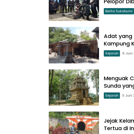
Pelopor Di
Berita Sukabumi
Adat yang 
Kampung K
Sejarah
6 Juni
Menguak Ca
Sunda yang
Sejarah
5 Juni
Jejak Kel
Tertua di I