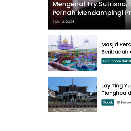
Mengenal Try Sutrisno,
Pernah Mendampingi Pr
2 Maret 2026
Masjid Per
Beribadah 
Kabupaten Suka
Lay Ting Y
Tionghoa 
Sosok
16 Febru