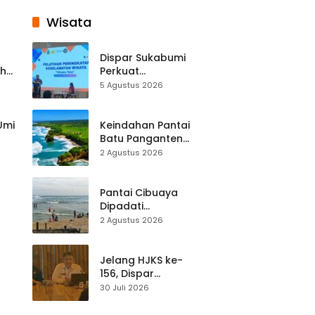
Wisata
Dispar Sukabumi
ah
Perkuat
k
Keselamatan
5 Agustus 2026
Destinasi, SDM
Pariwisata Dibekali
Mitigasi hingga
 Umi
Keindahan Pantai
Teknik Evakuasi
Batu Panganten
Mulai Dilirik
2 Agustus 2026
Wisatawan Lokal
at
dan Luar Daerah
Pantai Cibuaya
Dipadati
Wisatawan,
2 Agustus 2026
Balawista Ingatkan
p di
Pengunjung Tetap
Waspada
Jelang HJKS ke-
156, Dispar
Kabupaten
30 Juli 2026
Sukabumi Perkuat
si
Promosi Wisata