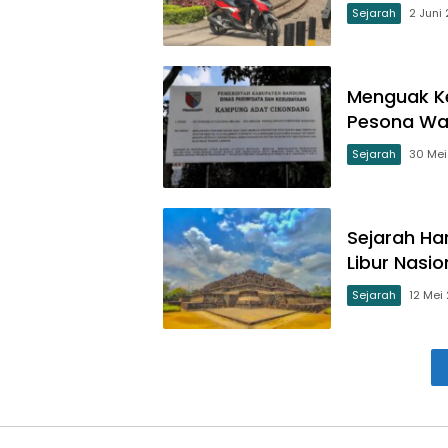
Sejarah
2 Juni
Menguak K
Pesona War
Sejarah
30 Mei
Sejarah Ha
Libur Nasio
Sejarah
12 Mei