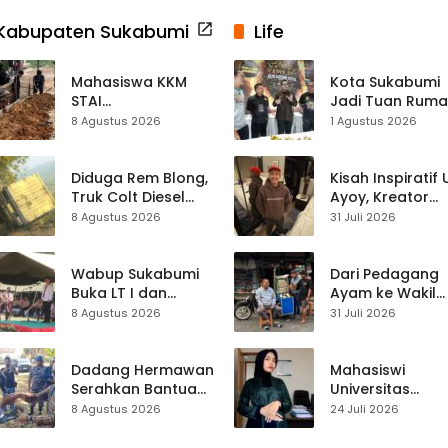
Kabupaten Sukabumi
Life
Mahasiswa KKM
Kota Sukabumi
STAI
Jadi Tuan Rum
Palabuhanratu
Kontes Batu Aki
8 Agustus 2026
1 Agustus 2026
Gotong Royong
Nasional
Perbaiki Akses
Jalan Majelis Ta’lim
Diduga Rem Blong,
Kisah Inspiratif
di Sagaranten
Truk Colt Diesel
Ayoy, Kreator
Terperosok di Jalur
TikTok Asal
8 Agustus 2026
31 Juli 2026
Cikidang–
Sukabumi yang
Palabuhanratu
Ubah Nasib Lew
Live Streaming
Wabup Sukabumi
Dari Pedagang
Buka LT I dan
Ayam ke Wakil
KANIRA, Tekankan
Ketua DPRD, H.
8 Agustus 2026
31 Juli 2026
Pramuka sebagai
Usep Kenang
Wadah
Perjalanan Hidu
Pembentukan
Pasar Cisaat
Dadang Hermawan
Mahasiswi
Karakter
Serahkan Bantuan
Universitas
Seragam
Muhammadiyah
8 Agustus 2026
24 Juli 2026
Paskibraka
Sukabumi Raih
Kecamatan
Juara II Kompeti