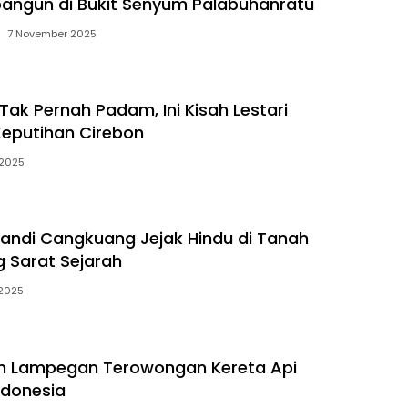
bangun di Bukit Senyum Palabuhanratu
7 November 2025
Tak Pernah Padam, Ini Kisah Lestari
eputihan Cirebon
 2025
ndi Cangkuang Jejak Hindu di Tanah
 Sarat Sejarah
 2025
am Lampegan Terowongan Kereta Api
ndonesia