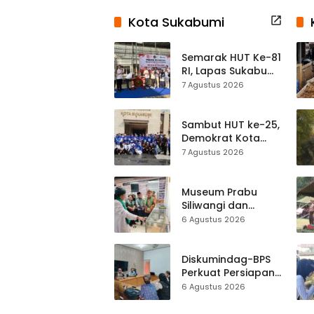
Kota Sukabumi
Semarak HUT Ke-81
RI, Lapas Sukabumi
Resmi Gelar Pekan
7 Agustus 2026
Olahraga dan
Lomba Tradisional
Sambut HUT ke-25,
Demokrat Kota
Sukabumi
7 Agustus 2026
Gelorakan
Gerakan Indonesia
ASRI Lewat Aksi
Museum Prabu
Bersih Masjid
Siliwangi dan
Agung
Museum Keramik
6 Agustus 2026
Al-Fath Punya
Gedung Baru,
Hampir 500 Koleksi
Diskumindag-BPS
Dipisahkan
Perkuat Persiapan
Sensus Ekonomi,
6 Agustus 2026
Pelaku Usaha
Sukabumi Diminta