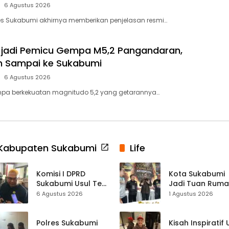
6 Agustus 2026
es Sukabumi akhirnya memberikan penjelasan resmi…
f jadi Pemicu Gempa M5,2 Pangandaran,
 Sampai ke Sukabumi
6 Agustus 2026
pa berkekuatan magnitudo 5,2 yang getarannya…
Kabupaten Sukabumi
Life
Komisi I DPRD
Kota Sukabumi
Sukabumi Usul Tes
Jadi Tuan Rum
Rambut Jadi
Kontes Batu Aki
6 Agustus 2026
1 Agustus 2026
Syarat Calon
Nasional
Kades di Pilkades
2027
Polres Sukabumi
Kisah Inspiratif