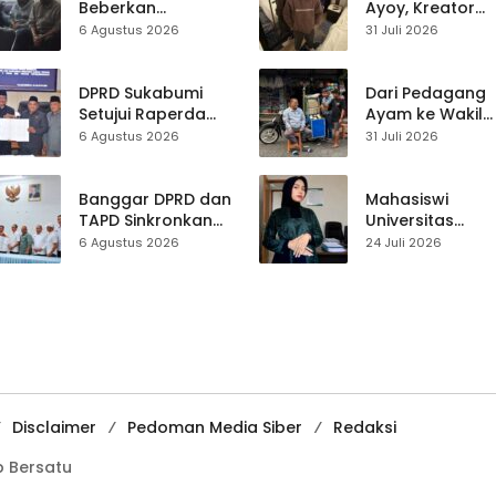
Beberkan
Ayoy, Kreator
Kronologi
TikTok Asal
6 Agustus 2026
31 Juli 2026
Diamankannya
Sukabumi yang
Kades Tamanjaya
Ubah Nasib Lew
dalam Kasus Sabu
Live Streaming
DPRD Sukabumi
Dari Pedagang
Setujui Raperda
Ayam ke Wakil
Disabilitas,
Ketua DPRD, H.
6 Agustus 2026
31 Juli 2026
Perlindungan Hak
Usep Kenang
dan Akses Layanan
Perjalanan Hidu
Diperkuat
Pasar Cisaat
Banggar DPRD dan
Mahasiswi
TAPD Sinkronkan
Universitas
Anggaran
Muhammadiyah
6 Agustus 2026
24 Juli 2026
Sukabumi, Program
Sukabumi Raih
Prioritas hingga
Juara II Kompeti
Pendapatan
Media
Dibahas
Pembelajaran
Digital Tingkat
Internasional
Disclaimer
Pedoman Media Siber
Redaksi
 Bersatu