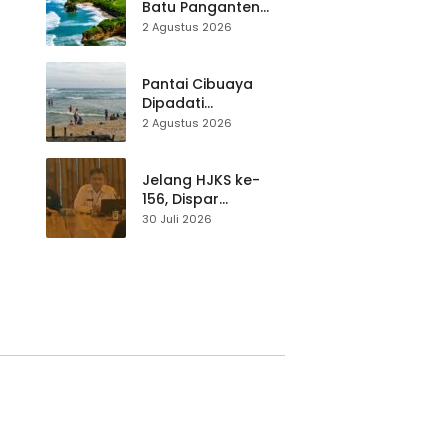
Teknik Evakuasi
Batu Panganten
Mulai Dilirik
2 Agustus 2026
Wisatawan Lokal
at
dan Luar Daerah
Pantai Cibuaya
Dipadati
Wisatawan,
2 Agustus 2026
Balawista Ingatkan
p di
Pengunjung Tetap
Waspada
Jelang HJKS ke-
156, Dispar
Kabupaten
30 Juli 2026
Sukabumi Perkuat
si
Promosi Wisata
Lewat Publikasi
Digital