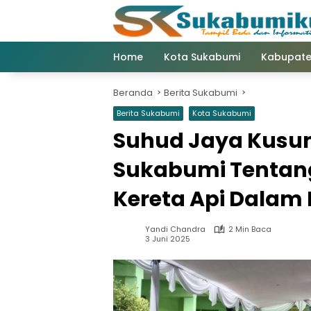
Langsung
ke
konten
Home
Kota Sukabumi
Kabupate
Beranda
Berita Sukabumi
Berita Sukabumi
Kota Sukabumi
Suhud Jaya Kusum
Sukabumi Tentang
Kereta Api Dalam 
Yandi Chandra
2 Min Baca
3 Juni 2025