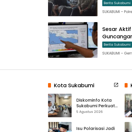
Berita Sukabumi
SUKABUMI – Polr
Sesar Akti
Guncangan
Berita Sukabumi
SUKABUMI – Gem
Kota Sukabumi
Diskominfo Kota
Sukabumi Perkuat
Satu Data
5 Agustus 2026
Indonesia,
Sinkronisasi Data
Kewilayahan
Isu Polarisasi Jadi