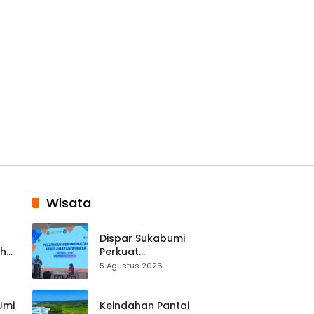
Wisata
Dispar Sukabumi
ah
Perkuat
k
Keselamatan
5 Agustus 2026
Destinasi, SDM
Pariwisata Dibekali
Mitigasi hingga
 Umi
Keindahan Pantai