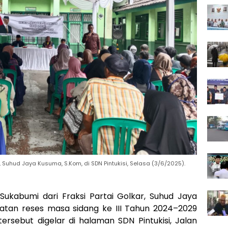
 Suhud Jaya Kusuma, S.Kom, di SDN Pintukisi, Selasa (3/6/2025).
ukabumi dari Fraksi Partai Golkar, Suhud Jaya
atan reses masa sidang ke III Tahun 2024–2029
ersebut digelar di halaman SDN Pintukisi, Jalan