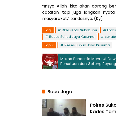
“Insya Allah, kita akan dorong be
catatan, tapi juga langkah nya
masyarakat,” tandasnya. (Ky)
Tag:
DPRD Kota Sukabumi
Fraks
Reses Suhud Jaya Kusuma
sukab
Topik:
Reses Suhud Jaya Kusuma
Makna Pancasila Menurut Dew
Persatuan dan Gotong Royong
Baca Juga
Polres Suk
Kades Tam