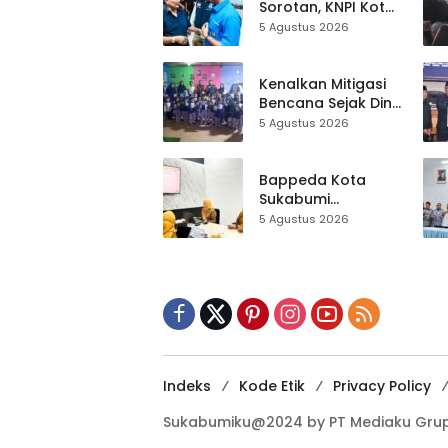
Dikebut
Sorotan, KNPI Kota
Sukabumi Ajak
5 Agustus 2026
Pemuda Perkuat
Nilai Kebangsaan
Kenalkan Mitigasi
Bencana Sejak Dini,
Anak-anak KB
5 Agustus 2026
Baitul Makmur
Sukabumi Belajar
Lewat Boneka
Bappeda Kota
Tangan
Sukabumi
Matangkan Inovasi
5 Agustus 2026
Puskesmas untuk
IGA 2026
Indeks
Kode Etik
Privacy Policy
Sukabumiku@2024 by PT Mediaku Grup