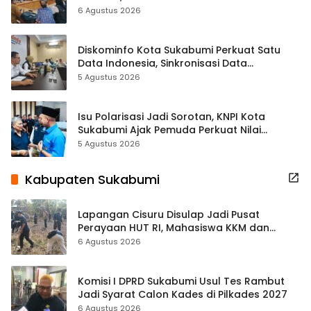
Terbuka Beri Data
6 Agustus 2026
Diskominfo Kota Sukabumi Perkuat Satu
Data Indonesia, Sinkronisasi Data
Kewilayahan Dikebut
5 Agustus 2026
Isu Polarisasi Jadi Sorotan, KNPI Kota
Sukabumi Ajak Pemuda Perkuat Nilai
Kebangsaan
5 Agustus 2026
Kabupaten Sukabumi
Lapangan Cisuru Disulap Jadi Pusat
Perayaan HUT RI, Mahasiswa KKM dan
Warga Satukan Tenaga
6 Agustus 2026
Komisi I DPRD Sukabumi Usul Tes Rambut
Jadi Syarat Calon Kades di Pilkades 2027
6 Agustus 2026