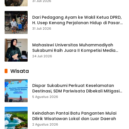
Streaming
31 Juli 2026
Dari Pedagang Ayam ke Wakil Ketua DPRD,
H. Usep Kenang Perjalanan Hidup di Pasar
Cisaat
31 Juli 2026
Mahasiswi Universitas Muhammadiyah
Sukabumi Raih Juara II Kompetisi Media
Pembelajaran Digital Tingkat Internasional
24 Juli 2026
Wisata
Dispar Sukabumi Perkuat Keselamatan
Destinasi, SDM Pariwisata Dibekali Mitigasi
hingga Teknik Evakuasi
5 Agustus 2026
Keindahan Pantai Batu Panganten Mulai
Dilirik Wisatawan Lokal dan Luar Daerah
2 Agustus 2026