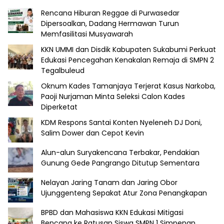
Rencana Hiburan Reggae di Purwasedar
Dipersoalkan, Dadang Hermawan Turun
Memfasilitasi Musyawarah
KKN UMMI dan Disdik Kabupaten Sukabumi Perkuat
Edukasi Pencegahan Kenakalan Remaja di SMPN 2
Tegalbuleud
Oknum Kades Tamanjaya Terjerat Kasus Narkoba,
Paoji Nurjaman Minta Seleksi Calon Kades
Diperketat
KDM Respons Santai Konten Nyeleneh DJ Doni,
Salim Dower dan Cepot Kevin
Alun-alun Suryakencana Terbakar, Pendakian
Gunung Gede Pangrango Ditutup Sementara
Nelayan Jaring Tanam dan Jaring Obor
Ujunggenteng Sepakat Atur Zona Penangkapan
BPBD dan Mahasiswa KKN Edukasi Mitigasi
Bencana ke Ratusan Siswa SMPN 1 Simpenan