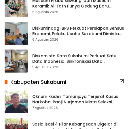
Museum Prabu Siliwangi dan Museum
Keramik Al-Fath Punya Gedung Baru,
Hampir 500 Koleksi Dipisahkan
6 Agustus 2026
Diskumindag-BPS Perkuat Persiapan Sensus
Ekonomi, Pelaku Usaha Sukabumi Diminta
Terbuka Beri Data
6 Agustus 2026
Diskominfo Kota Sukabumi Perkuat Satu
Data Indonesia, Sinkronisasi Data
Kewilayahan Dikebut
5 Agustus 2026
Kabupaten Sukabumi
Oknum Kades Tamanjaya Terjerat Kasus
Narkoba, Paoji Nurjaman Minta Seleksi
Calon Kades Diperketat
7 Agustus 2026
Sosialisasi 4 Pilar Kebangsaan Digelar di