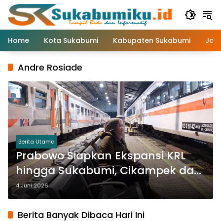
Langsung
ke
konten
Home
Kota Sukabumi
Kabupaten Sukabumi
Jaw
Andre Rosiade
Berita Utama
Prabowo Siapkan Ekspansi KRL
hingga Sukabumi, Cikampek dan
Cilegon
4 Juni 2026
Berita Banyak Dibaca Hari Ini