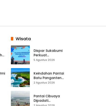
Wisata
Dispar Sukabumi
ah
Perkuat
k
Keselamatan
5 Agustus 2026
Destinasi, SDM
Pariwisata Dibekali
Mitigasi hingga
 Umi
Keindahan Pantai
Teknik Evakuasi
Batu Panganten
Mulai Dilirik
2 Agustus 2026
Wisatawan Lokal
at
dan Luar Daerah
Pantai Cibuaya
Dipadati
Wisatawan,
2 Agustus 2026