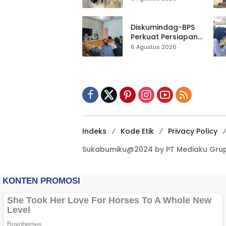
Al-Fath Punya
Gedung Baru,
Hampir 500 Koleksi
Diskumindag-BPS
Dipisahkan
Perkuat Persiapan
Sensus Ekonomi,
6 Agustus 2026
Pelaku Usaha
Sukabumi Diminta
Terbuka Beri Data
Indeks
Kode Etik
Privacy Policy
Sukabumiku@2024 by PT Mediaku Grup