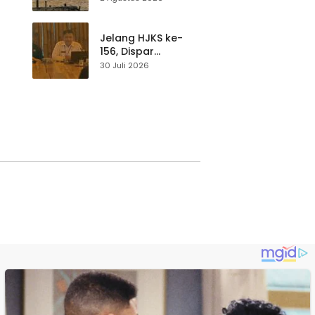
Balawista Ingatkan
p di
Pengunjung Tetap
Waspada
Jelang HJKS ke-
156, Dispar
Kabupaten
30 Juli 2026
Sukabumi Perkuat
si
Promosi Wisata
Lewat Publikasi
Digital