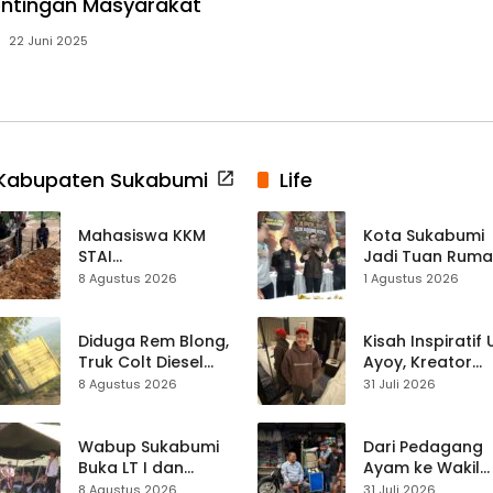
entingan Masyarakat
22 Juni 2025
Kabupaten Sukabumi
Life
Mahasiswa KKM
Kota Sukabumi
STAI
Jadi Tuan Rum
Palabuhanratu
Kontes Batu Aki
8 Agustus 2026
1 Agustus 2026
Gotong Royong
Nasional
Perbaiki Akses
Jalan Majelis Ta’lim
Diduga Rem Blong,
Kisah Inspiratif
di Sagaranten
Truk Colt Diesel
Ayoy, Kreator
Terperosok di Jalur
TikTok Asal
8 Agustus 2026
31 Juli 2026
Cikidang–
Sukabumi yang
Palabuhanratu
Ubah Nasib Lew
Live Streaming
Wabup Sukabumi
Dari Pedagang
Buka LT I dan
Ayam ke Wakil
KANIRA, Tekankan
Ketua DPRD, H.
8 Agustus 2026
31 Juli 2026