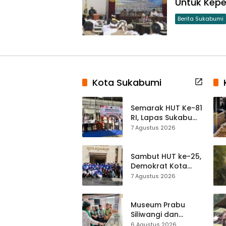
Untuk Kep
Berita Sukabumi
Kota Sukabumi
Semarak HUT Ke-81
RI, Lapas Sukabumi
Resmi Gelar Pekan
7 Agustus 2026
Olahraga dan
Lomba Tradisional
Sambut HUT ke-25,
Demokrat Kota
Sukabumi
7 Agustus 2026
Gelorakan
Gerakan Indonesia
ASRI Lewat Aksi
Museum Prabu
Bersih Masjid
Siliwangi dan
Agung
Museum Keramik
6 Agustus 2026