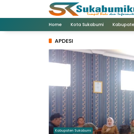
Langsung
ke
konten
Home
Kota Sukabumi
Kabupate
APDESI
Kabupaten Sukabumi