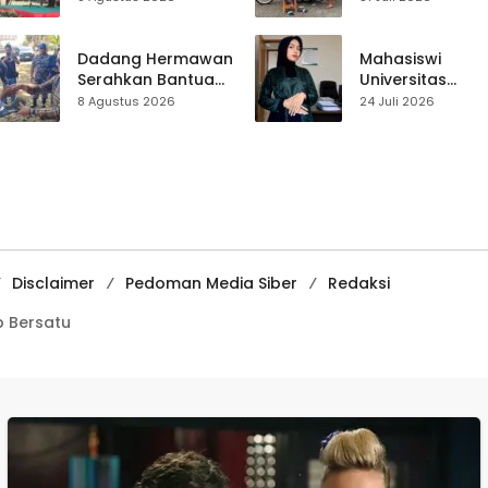
Pramuka sebagai
Usep Kenang
Wadah
Perjalanan Hidu
Pembentukan
Pasar Cisaat
Dadang Hermawan
Mahasiswi
Karakter
Serahkan Bantuan
Universitas
Seragam
Muhammadiyah
8 Agustus 2026
24 Juli 2026
Paskibraka
Sukabumi Raih
Kecamatan
Juara II Kompeti
Ciracap
Media
Pembelajaran
Digital Tingkat
Internasional
Disclaimer
Pedoman Media Siber
Redaksi
 Bersatu