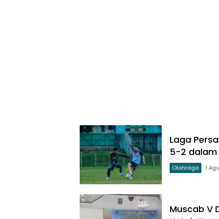
Laga Persa
5-2 dalam
Olahraga
1 Ag
Muscab V D