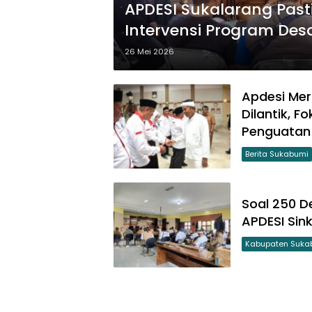
APDESI Sukalarang Pas
Intervensi Program Des
26 Mei 2026
Apdesi Mer
Dilantik, 
Penguatan 
Berita Sukabumi
Soal 250 
APDESI Sin
Kabupaten Suka