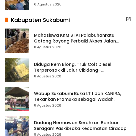
Terbuka Beri Data
6 Agustus 2026
Kabupaten Sukabumi
Mahasiswa KKM STAI Palabuhanratu
Gotong Royong Perbaiki Akses Jalan
Majelis Ta’lim di Sagaranten
8 Agustus 2026
Diduga Rem Blong, Truk Colt Diesel
Terperosok di Jalur Cikidang–
Palabuhanratu
8 Agustus 2026
Wabup Sukabumi Buka LT I dan KANIRA,
Tekankan Pramuka sebagai Wadah
Pembentukan Karakter
8 Agustus 2026
Dadang Hermawan Serahkan Bantuan
Seragam Paskibraka Kecamatan Ciracap
8 Agustus 2026