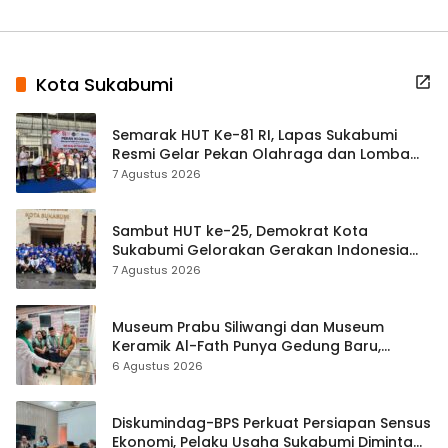
Kota Sukabumi
Semarak HUT Ke-81 RI, Lapas Sukabumi
Resmi Gelar Pekan Olahraga dan Lomba
Tradisional
7 Agustus 2026
Sambut HUT ke-25, Demokrat Kota
Sukabumi Gelorakan Gerakan Indonesia
ASRI Lewat Aksi Bersih Masjid Agung
7 Agustus 2026
Museum Prabu Siliwangi dan Museum
Keramik Al-Fath Punya Gedung Baru,
Hampir 500 Koleksi Dipisahkan
6 Agustus 2026
Diskumindag-BPS Perkuat Persiapan Sensus
Ekonomi, Pelaku Usaha Sukabumi Diminta