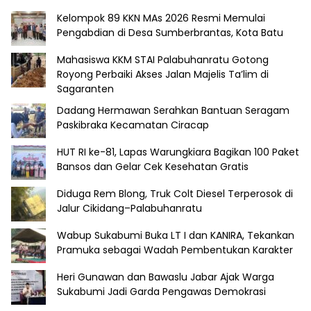
Kelompok 89 KKN MAs 2026 Resmi Memulai
Pengabdian di Desa Sumberbrantas, Kota Batu
Mahasiswa KKM STAI Palabuhanratu Gotong
Royong Perbaiki Akses Jalan Majelis Ta’lim di
Sagaranten
Dadang Hermawan Serahkan Bantuan Seragam
Paskibraka Kecamatan Ciracap
HUT RI ke-81, Lapas Warungkiara Bagikan 100 Paket
Bansos dan Gelar Cek Kesehatan Gratis
Diduga Rem Blong, Truk Colt Diesel Terperosok di
Jalur Cikidang–Palabuhanratu
Wabup Sukabumi Buka LT I dan KANIRA, Tekankan
Pramuka sebagai Wadah Pembentukan Karakter
Heri Gunawan dan Bawaslu Jabar Ajak Warga
Sukabumi Jadi Garda Pengawas Demokrasi