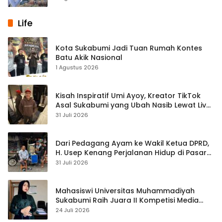
Life
Kota Sukabumi Jadi Tuan Rumah Kontes
Batu Akik Nasional
1 Agustus 2026
Kisah Inspiratif Umi Ayoy, Kreator TikTok
Asal Sukabumi yang Ubah Nasib Lewat Live
Streaming
31 Juli 2026
Dari Pedagang Ayam ke Wakil Ketua DPRD,
H. Usep Kenang Perjalanan Hidup di Pasar
Cisaat
31 Juli 2026
Mahasiswi Universitas Muhammadiyah
Sukabumi Raih Juara II Kompetisi Media
Pembelajaran Digital Tingkat Internasional
24 Juli 2026