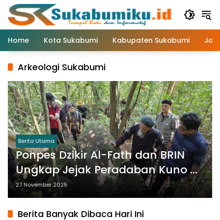
Langsung
ke
konten
Home
Kota Sukabumi
Kabupaten Sukabumi
Jaw
Arkeologi Sukabumi
Berita Utama
Ponpes Dzikir Al-Fath dan BRIN
Ungkap Jejak Peradaban Kuno di
Gunung Tangkil
27 November 2025
Berita Banyak Dibaca Hari Ini