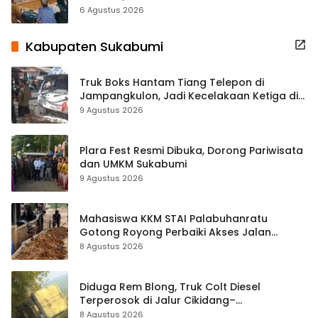
Terbuka Beri Data
6 Agustus 2026
Kabupaten Sukabumi
Truk Boks Hantam Tiang Telepon di
Jampangkulon, Jadi Kecelakaan Ketiga di
Titik yang Sama
9 Agustus 2026
Plara Fest Resmi Dibuka, Dorong Pariwisata
dan UMKM Sukabumi
9 Agustus 2026
Mahasiswa KKM STAI Palabuhanratu
Gotong Royong Perbaiki Akses Jalan
Majelis Ta’lim di Sagaranten
8 Agustus 2026
Diduga Rem Blong, Truk Colt Diesel
Terperosok di Jalur Cikidang–
Palabuhanratu
8 Agustus 2026