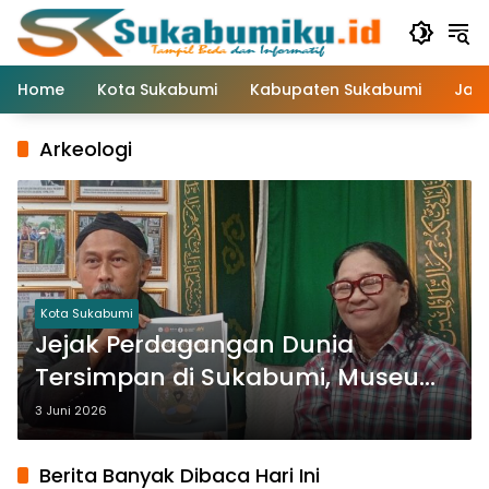
Langsung
ke
konten
Home
Kota Sukabumi
Kabupaten Sukabumi
Jaw
Arkeologi
Kota Sukabumi
Jejak Perdagangan Dunia
Tersimpan di Sukabumi, Museum
Prabu Siliwangi dan BRIN Siapkan
3 Juni 2026
Katalog Ilmiah
Berita Banyak Dibaca Hari Ini