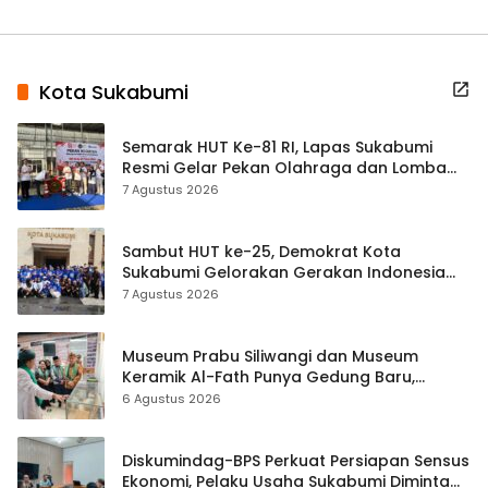
Kota Sukabumi
Semarak HUT Ke-81 RI, Lapas Sukabumi
Resmi Gelar Pekan Olahraga dan Lomba
Tradisional
7 Agustus 2026
Sambut HUT ke-25, Demokrat Kota
Sukabumi Gelorakan Gerakan Indonesia
ASRI Lewat Aksi Bersih Masjid Agung
7 Agustus 2026
Museum Prabu Siliwangi dan Museum
Keramik Al-Fath Punya Gedung Baru,
Hampir 500 Koleksi Dipisahkan
6 Agustus 2026
Diskumindag-BPS Perkuat Persiapan Sensus
Ekonomi, Pelaku Usaha Sukabumi Diminta