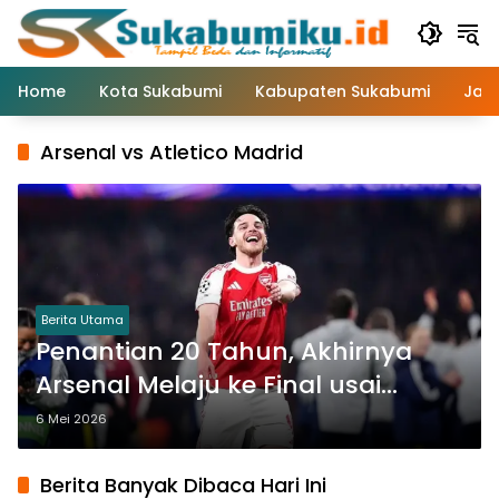
Langsung
ke
konten
Home
Kota Sukabumi
Kabupaten Sukabumi
Jaw
Arsenal vs Atletico Madrid
Berita Utama
Penantian 20 Tahun, Akhirnya
Arsenal Melaju ke Final usai
Kalahkan Atletico Madrid
6 Mei 2026
Berita Banyak Dibaca Hari Ini