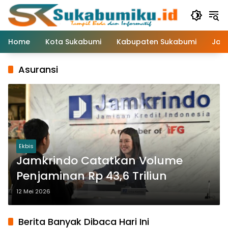
Langsung
ke
konten
Home
Kota Sukabumi
Kabupaten Sukabumi
Jaw
Asuransi
Ekbis
Jamkrindo Catatkan Volume
Penjaminan Rp 43,6 Triliun
12 Mei 2026
Berita Banyak Dibaca Hari Ini